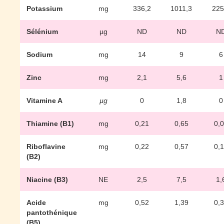
Potassium
mg
336,2
1011,3
225
Sélénium
µg
ND
ND
N
Sodium
mg
14
9
6
Zinc
mg
2,1
5,6
1
Vitamine A
µg
0
1,8
0
Thiamine (B1)
mg
0,21
0,65
0,
Riboflavine
mg
0,22
0,57
0,
(B2)
Niacine (B3)
NE
2,5
7,5
1,
Acide
mg
0,52
1,39
0,
pantothénique
(B5)