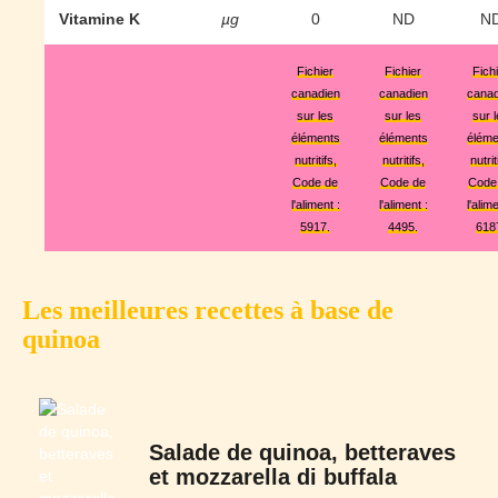
Vitamine K
µg
0
ND
N
Fichier
Fichier
Fich
canadien
canadien
canad
sur les
sur les
sur 
éléments
éléments
éléme
nutritifs,
nutritifs,
nutrit
Code de
Code de
Code
l'aliment :
l'aliment :
l'alime
5917.
4495.
618
Les meilleures recettes à base de
quinoa
Salade de quinoa, betteraves
et mozzarella di buffala