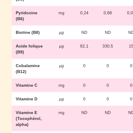
Pyridoxine
mg
0,24
0,88
0,
(B6)
Biotine (B8)
µg
ND
ND
N
Acide folique
µg
82,1
330,5
1
(B9)
Cobalamine
µg
0
0
0
(B12)
Vitamine C
mg
0
0
0
Vitamine D
µg
0
0
0
Vitamine E
mg
ND
ND
N
(Tocophérol,
alpha)