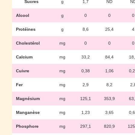
Sucres
g
1,7
ND
N
Alcool
g
0
0
0
Protéines
g
8,6
25,4
4
Cholestérol
mg
0
0
0
Calcium
mg
33,2
84,4
18
Cuivre
mg
0,38
1,06
0,
Fer
mg
2,9
8,2
2,
Magnésium
mg
125,1
353,9
63
Manganèse
mg
1,23
3,65
0,
Phosphore
mg
297,1
820,9
125