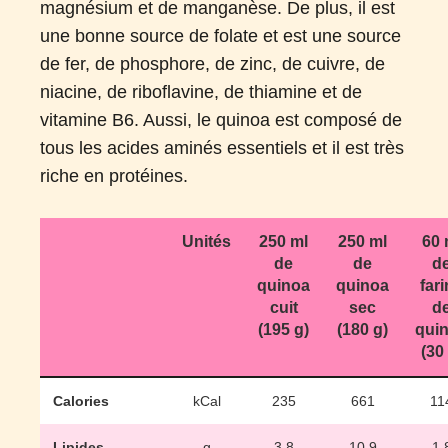
magnésium et de manganèse. De plus, il est
une bonne source de folate et est une source
de fer, de phosphore, de zinc, de cuivre, de
niacine, de riboflavine, de thiamine et de
vitamine B6. Aussi, le quinoa est composé de
tous les acides aminés essentiels et il est très
riche en protéines.
Unités
250 ml
250 ml
60 
de
de
d
quinoa
quinoa
far
cuit
sec
d
(195 g)
(180 g)
qui
(30
Calories
kCal
235
661
11
Lipides
g
3,8
10,9
1,