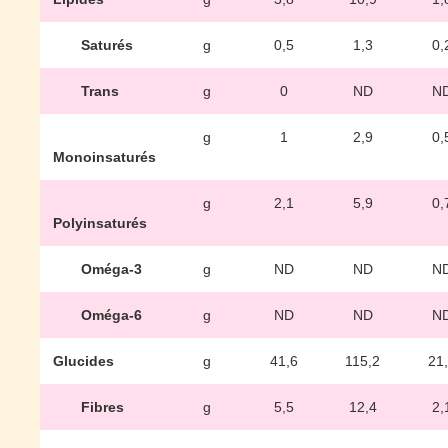
Saturés
g
0,5
1,3
0,
Trans
g
0
ND
N
g
1
2,9
0,
Monoinsaturés
g
2,1
5,9
0,
Polyinsaturés
Oméga-3
g
ND
ND
N
Oméga-6
g
ND
ND
N
Glucides
g
41,6
115,2
21
Fibres
g
5,5
12,4
2,