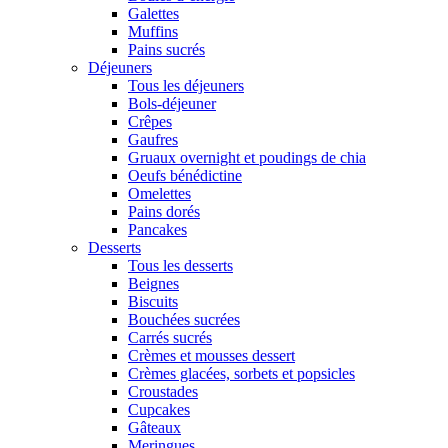
Galettes
Muffins
Pains sucrés
Déjeuners
Tous les déjeuners
Bols-déjeuner
Crêpes
Gaufres
Gruaux overnight et poudings de chia
Oeufs bénédictine
Omelettes
Pains dorés
Pancakes
Desserts
Tous les desserts
Beignes
Biscuits
Bouchées sucrées
Carrés sucrés
Crèmes et mousses dessert
Crèmes glacées, sorbets et popsicles
Croustades
Cupcakes
Gâteaux
Meringues