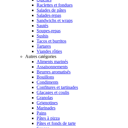
Raclettes et fondues
Salades de pâtes
Salades-repas
Sandwichs et wraps
Sautés
Soupes-repas
Sushis
Tacos et burritos
Tartares
Viandes rôties
Autres catégories
Aliments marinés
Assaisonnements
Beurres aromatisés
Bouillons
Condiments
Confitures et tartinades
Glaçages et coulis
Granolas
Grignotines
Marinades
Pains
Pâtes à pizza
Pâtes et fonds de tarte