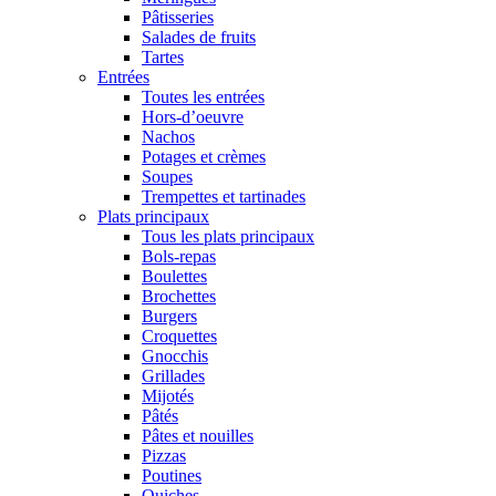
Pâtisseries
Salades de fruits
Tartes
Entrées
Toutes les entrées
Hors-d’oeuvre
Nachos
Potages et crèmes
Soupes
Trempettes et tartinades
Plats principaux
Tous les plats principaux
Bols-repas
Boulettes
Brochettes
Burgers
Croquettes
Gnocchis
Grillades
Mijotés
Pâtés
Pâtes et nouilles
Pizzas
Poutines
Quiches