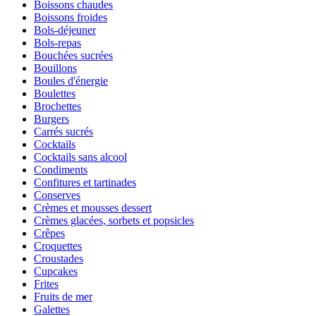
Boissons chaudes
Boissons froides
Bols-déjeuner
Bols-repas
Bouchées sucrées
Bouillons
Boules d'énergie
Boulettes
Brochettes
Burgers
Carrés sucrés
Cocktails
Cocktails sans alcool
Condiments
Confitures et tartinades
Conserves
Crèmes et mousses dessert
Crèmes glacées, sorbets et popsicles
Crêpes
Croquettes
Croustades
Cupcakes
Frites
Fruits de mer
Galettes