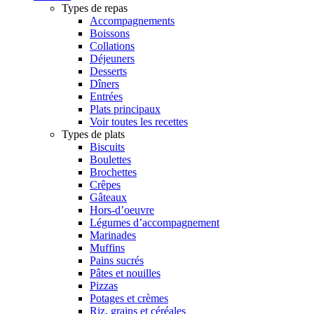
Types de repas
Accompagnements
Boissons
Collations
Déjeuners
Desserts
Dîners
Entrées
Plats principaux
Voir toutes les recettes
Types de plats
Biscuits
Boulettes
Brochettes
Crêpes
Gâteaux
Hors-d’oeuvre
Légumes d’accompagnement
Marinades
Muffins
Pains sucrés
Pâtes et nouilles
Pizzas
Potages et crèmes
Riz, grains et céréales