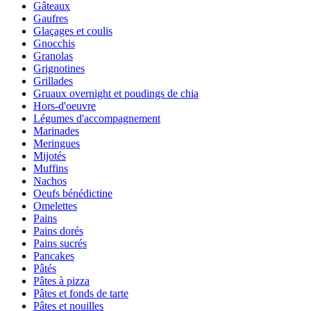
Gâteaux
Gaufres
Glaçages et coulis
Gnocchis
Granolas
Grignotines
Grillades
Gruaux overnight et poudings de chia
Hors-d'oeuvre
Légumes d'accompagnement
Marinades
Meringues
Mijotés
Muffins
Nachos
Oeufs bénédictine
Omelettes
Pains
Pains dorés
Pains sucrés
Pancakes
Pâtés
Pâtes à pizza
Pâtes et fonds de tarte
Pâtes et nouilles