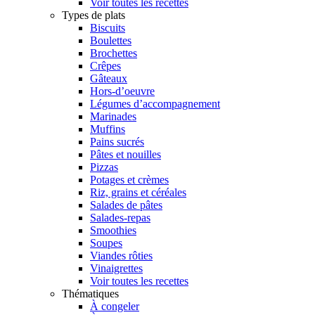
Voir toutes les recettes
Types de plats
Biscuits
Boulettes
Brochettes
Crêpes
Gâteaux
Hors-d’oeuvre
Légumes d’accompagnement
Marinades
Muffins
Pains sucrés
Pâtes et nouilles
Pizzas
Potages et crèmes
Riz, grains et céréales
Salades de pâtes
Salades-repas
Smoothies
Soupes
Viandes rôties
Vinaigrettes
Voir toutes les recettes
Thématiques
À congeler