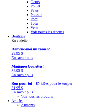
Oeufs
Poulet
Pâtes
Poisson
Porc
Tofu
Veau
Voir toutes les recettes
Boutique
En vedette
Ramène-moi un ramen!
29,95
$
En savoir plus
Magiques boulettes!
32,95
$
En savoir plus
Bon pour toi – 85 idées pour le souper
31,95
$
En savoir plus
Voir tous les produits
Articles
Aliments