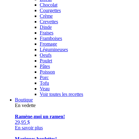
Chocolat
Courgettes
Crème
Crevettes
Dinde
Fraises
Framboises
Fromage
Légumineuses
Oeufs
Poulet
Pâtes
Poisson
Porc
Tofu
Veau
Voir toutes les recettes
Boutique
En vedette
Ramène-moi un ramen!
29,95
$
En savoir plus
Magiques boulettes!