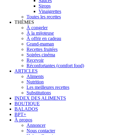
Sauces
Sirops
Vinaigrettes
Toutes les recettes
THÈMES
À congeler
À la mijoteuse
À offrir en cadeau
Grand-maman
Recettes fruitées
Soirées cinéma
Recevoir
Réconfortantes (comfort food)
ARTICLES
Aliments
Nutrition
Les meilleures recettes
Substitutions
INDEX DES ALIMENTS
BOUTIQUE
BALADOS
BPT+
À propos
Annoncer
Nous contacter