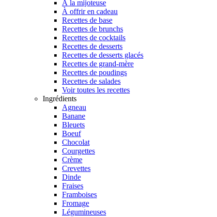
À la mijoteuse
À offrir en cadeau
Recettes de base
Recettes de brunchs
Recettes de cocktails
Recettes de desserts
Recettes de desserts glacés
Recettes de grand-mère
Recettes de poudings
Recettes de salades
Voir toutes les recettes
Ingrédients
Agneau
Banane
Bleuets
Boeuf
Chocolat
Courgettes
Crème
Crevettes
Dinde
Fraises
Framboises
Fromage
Légumineuses