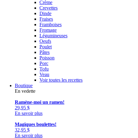
Crème
Crevettes
Dinde
Fraises
Framboises
Fromage
Légumineuses
Oeufs
Poulet
Pâtes
Poisson
Porc
Tofu
Veau
Voir toutes les recettes
Boutique
En vedette
Ramène-moi un ramen!
29,95
$
En savoir plus
Magiques boulettes!
32,95
$
En savoir plus