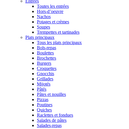
Entrées
Toutes les entrées
Hors-d’oeuvre
Nachos
Potages et crèmes
Soupes
Trempettes et tartinades
Plats principaux
Tous les plats principaux
Bols-repas
Boulettes
Brochettes
Burgers
Croquettes
Gnocchis
Grillades
Mijotés
Pâtés
Pâtes et nouilles
Pizzas
Poutines
Quiches
Raclettes et fondues
Salades de pâtes
Salades-repas