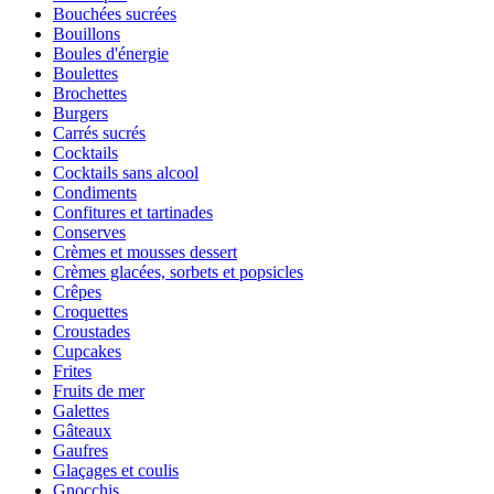
Bouchées sucrées
Bouillons
Boules d'énergie
Boulettes
Brochettes
Burgers
Carrés sucrés
Cocktails
Cocktails sans alcool
Condiments
Confitures et tartinades
Conserves
Crèmes et mousses dessert
Crèmes glacées, sorbets et popsicles
Crêpes
Croquettes
Croustades
Cupcakes
Frites
Fruits de mer
Galettes
Gâteaux
Gaufres
Glaçages et coulis
Gnocchis