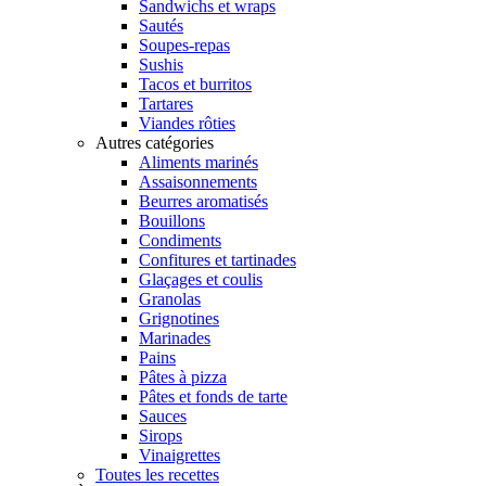
Sandwichs et wraps
Sautés
Soupes-repas
Sushis
Tacos et burritos
Tartares
Viandes rôties
Autres catégories
Aliments marinés
Assaisonnements
Beurres aromatisés
Bouillons
Condiments
Confitures et tartinades
Glaçages et coulis
Granolas
Grignotines
Marinades
Pains
Pâtes à pizza
Pâtes et fonds de tarte
Sauces
Sirops
Vinaigrettes
Toutes les recettes