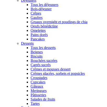
Déjeuners
Tous les déjeuners
Bols-déjeuner
Crêpes
Gaufres
Gruaux overnight et poudings de chia
Oeufs bénédictine
Omelettes
Pains dorés
Pancakes
Desserts
Tous les desserts
Beignes
Biscuits
Bouchées sucrées
Carrés sucrés
Crèmes et mousses dessert
Crèmes glacées, sorbets et popsicles
Croustades
Cupcakes
Gâteaux
Meringues
Pâtisseries
Salades de fruits
Tartes