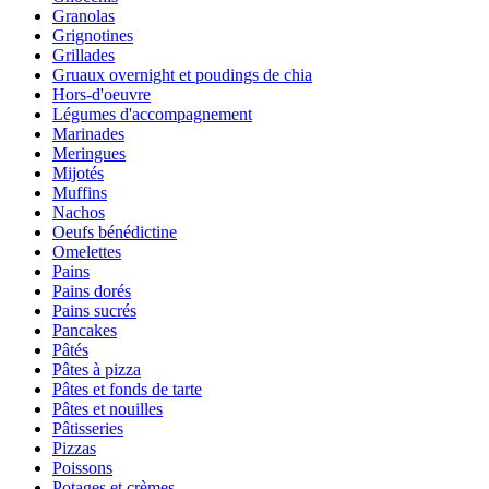
Granolas
Grignotines
Grillades
Gruaux overnight et poudings de chia
Hors-d'oeuvre
Légumes d'accompagnement
Marinades
Meringues
Mijotés
Muffins
Nachos
Oeufs bénédictine
Omelettes
Pains
Pains dorés
Pains sucrés
Pancakes
Pâtés
Pâtes à pizza
Pâtes et fonds de tarte
Pâtes et nouilles
Pâtisseries
Pizzas
Poissons
Potages et crèmes