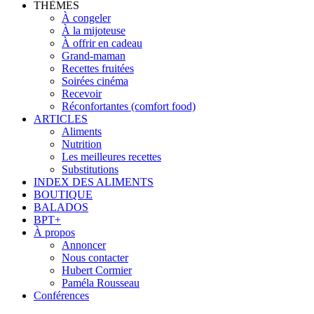
THÈMES
À congeler
À la mijoteuse
À offrir en cadeau
Grand-maman
Recettes fruitées
Soirées cinéma
Recevoir
Réconfortantes (comfort food)
ARTICLES
Aliments
Nutrition
Les meilleures recettes
Substitutions
INDEX DES ALIMENTS
BOUTIQUE
BALADOS
BPT+
À propos
Annoncer
Nous contacter
Hubert Cormier
Paméla Rousseau
Conférences