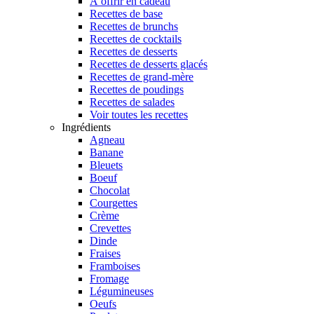
À offrir en cadeau
Recettes de base
Recettes de brunchs
Recettes de cocktails
Recettes de desserts
Recettes de desserts glacés
Recettes de grand-mère
Recettes de poudings
Recettes de salades
Voir toutes les recettes
Ingrédients
Agneau
Banane
Bleuets
Boeuf
Chocolat
Courgettes
Crème
Crevettes
Dinde
Fraises
Framboises
Fromage
Légumineuses
Oeufs