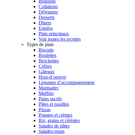
Boissons
Collations
Déjeuners
Desserts
Dîners
Entrées
Plats principaux
Voir toutes les recettes
Types de plats
Biscuits
Boulettes
Brochettes
Crêpes
Gâteaux
Hors-d’oeuvre
Légumes d’accompagnement
Marinades
Muffins
Pains sucrés
Pâtes et nouilles
Pizzas
Potages et crèmes
Riz, grains et céréales
Salades de pâtes
Salades-repas