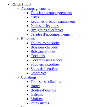
RECETTES
Accompagnements
Tous les accompagnements
Frites
Légumes d’accompagnement
Purées de légumes
Riz, grains et céréales
Salades d’accompagnement
Boissons
Toutes les boissons
Boissons chaudes
Boissons froides
Cocktails
Cocktails sans alcool
Shooters alcoolisés
Shots de bien-être
Smoothies
Collations
Toutes les collations
Barres
Boules d’énergie
Galettes
Muffins
Pains sucrés