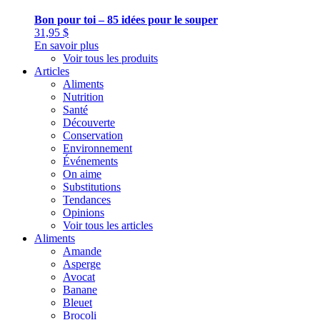
Bon pour toi – 85 idées pour le souper
31,95
$
En savoir plus
Voir tous les produits
Articles
Aliments
Nutrition
Santé
Découverte
Conservation
Environnement
Événements
On aime
Substitutions
Tendances
Opinions
Voir tous les articles
Aliments
Amande
Asperge
Avocat
Banane
Bleuet
Brocoli