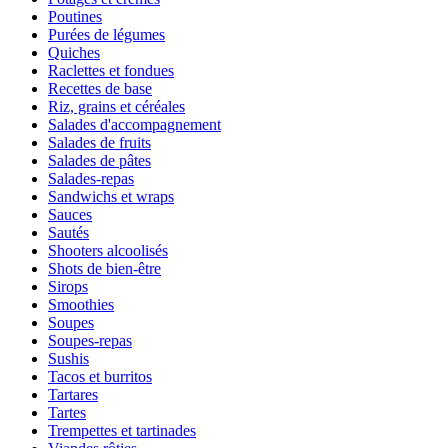
Poutines
Purées de légumes
Quiches
Raclettes et fondues
Recettes de base
Riz, grains et céréales
Salades d'accompagnement
Salades de fruits
Salades de pâtes
Salades-repas
Sandwichs et wraps
Sauces
Sautés
Shooters alcoolisés
Shots de bien-être
Sirops
Smoothies
Soupes
Soupes-repas
Sushis
Tacos et burritos
Tartares
Tartes
Trempettes et tartinades