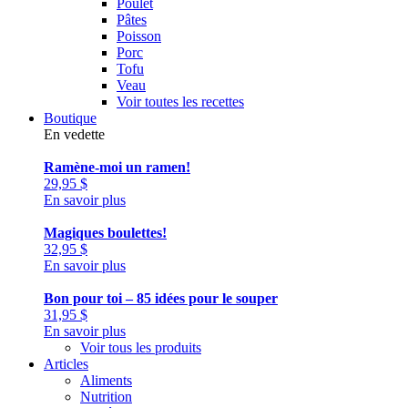
Poulet
Pâtes
Poisson
Porc
Tofu
Veau
Voir toutes les recettes
Boutique
En vedette
Ramène-moi un ramen!
29,95
$
En savoir plus
Magiques boulettes!
32,95
$
En savoir plus
Bon pour toi – 85 idées pour le souper
31,95
$
En savoir plus
Voir tous les produits
Articles
Aliments
Nutrition