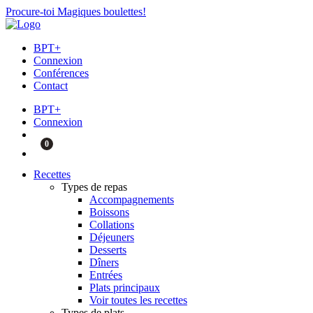
Procure-toi Magiques boulettes!
BPT+
Connexion
Conférences
Contact
BPT+
Connexion
0
Recettes
Types de repas
Accompagnements
Boissons
Collations
Déjeuners
Desserts
Dîners
Entrées
Plats principaux
Voir toutes les recettes
Types de plats