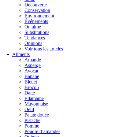
Découverte
Conservation
Environnement
Événements
On aime
Substitutions
Tendances
Opinions
Voir tous les articles
Aliments
Amande
Asperge
Avocat
Banane
Bleuet
Brocoli
Datte
Edamame
Mayonnaise
Oeuf
Patate douce
Pistache
Pomme
Poudre d’amandes
Quinoa