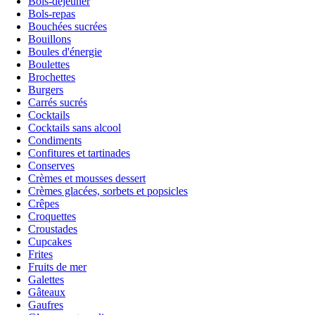
Bols-déjeuner
Bols-repas
Bouchées sucrées
Bouillons
Boules d'énergie
Boulettes
Brochettes
Burgers
Carrés sucrés
Cocktails
Cocktails sans alcool
Condiments
Confitures et tartinades
Conserves
Crèmes et mousses dessert
Crèmes glacées, sorbets et popsicles
Crêpes
Croquettes
Croustades
Cupcakes
Frites
Fruits de mer
Galettes
Gâteaux
Gaufres