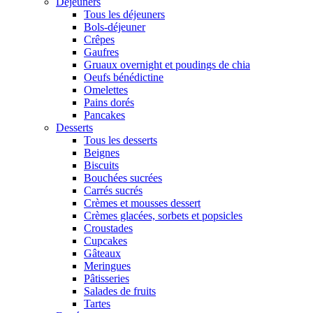
Déjeuners
Tous les déjeuners
Bols-déjeuner
Crêpes
Gaufres
Gruaux overnight et poudings de chia
Oeufs bénédictine
Omelettes
Pains dorés
Pancakes
Desserts
Tous les desserts
Beignes
Biscuits
Bouchées sucrées
Carrés sucrés
Crèmes et mousses dessert
Crèmes glacées, sorbets et popsicles
Croustades
Cupcakes
Gâteaux
Meringues
Pâtisseries
Salades de fruits
Tartes