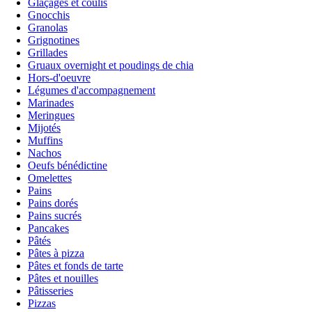
Glaçages et coulis
Gnocchis
Granolas
Grignotines
Grillades
Gruaux overnight et poudings de chia
Hors-d'oeuvre
Légumes d'accompagnement
Marinades
Meringues
Mijotés
Muffins
Nachos
Oeufs bénédictine
Omelettes
Pains
Pains dorés
Pains sucrés
Pancakes
Pâtés
Pâtes à pizza
Pâtes et fonds de tarte
Pâtes et nouilles
Pâtisseries
Pizzas