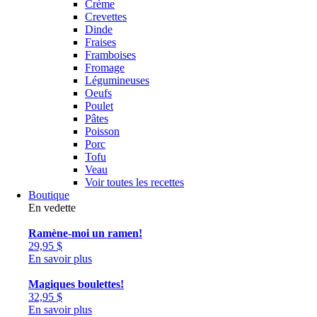
Crème
Crevettes
Dinde
Fraises
Framboises
Fromage
Légumineuses
Oeufs
Poulet
Pâtes
Poisson
Porc
Tofu
Veau
Voir toutes les recettes
Boutique
En vedette
Ramène-moi un ramen!
29,95
$
En savoir plus
Magiques boulettes!
32,95
$
En savoir plus