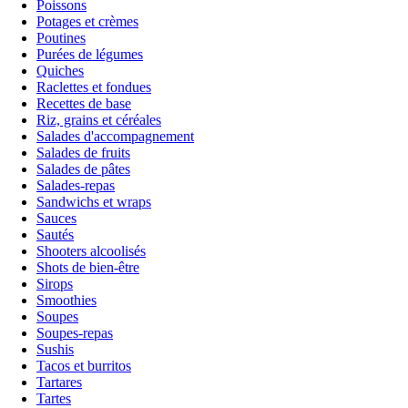
Poissons
Potages et crèmes
Poutines
Purées de légumes
Quiches
Raclettes et fondues
Recettes de base
Riz, grains et céréales
Salades d'accompagnement
Salades de fruits
Salades de pâtes
Salades-repas
Sandwichs et wraps
Sauces
Sautés
Shooters alcoolisés
Shots de bien-être
Sirops
Smoothies
Soupes
Soupes-repas
Sushis
Tacos et burritos
Tartares
Tartes