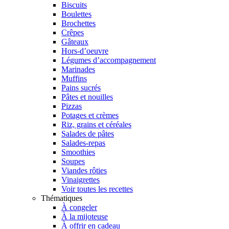
Biscuits
Boulettes
Brochettes
Crêpes
Gâteaux
Hors-d’oeuvre
Légumes d’accompagnement
Marinades
Muffins
Pains sucrés
Pâtes et nouilles
Pizzas
Potages et crèmes
Riz, grains et céréales
Salades de pâtes
Salades-repas
Smoothies
Soupes
Viandes rôties
Vinaigrettes
Voir toutes les recettes
Thématiques
À congeler
À la mijoteuse
À offrir en cadeau