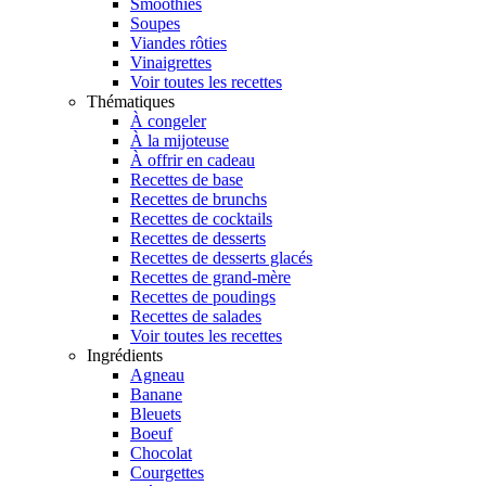
Smoothies
Soupes
Viandes rôties
Vinaigrettes
Voir toutes les recettes
Thématiques
À congeler
À la mijoteuse
À offrir en cadeau
Recettes de base
Recettes de brunchs
Recettes de cocktails
Recettes de desserts
Recettes de desserts glacés
Recettes de grand-mère
Recettes de poudings
Recettes de salades
Voir toutes les recettes
Ingrédients
Agneau
Banane
Bleuets
Boeuf
Chocolat
Courgettes