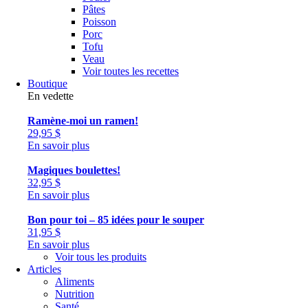
Pâtes
Poisson
Porc
Tofu
Veau
Voir toutes les recettes
Boutique
En vedette
Ramène-moi un ramen!
29,95
$
En savoir plus
Magiques boulettes!
32,95
$
En savoir plus
Bon pour toi – 85 idées pour le souper
31,95
$
En savoir plus
Voir tous les produits
Articles
Aliments
Nutrition
Santé