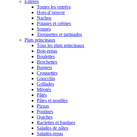
Entrées
Toutes les entrées
Hors-d’oeuvre
Nachos
Potages et crèmes
Soupes
Trempettes et tartinades
Plats principaux
Tous les plats principaux
Bols-repas
Boulettes
Brochettes
Burgers
Croquettes
Gnocchis
Grillades
Mijotés
Pâtés
Pâtes et nouilles
Pizzas
Poutines
Quiches
Raclettes et fondues
Salades de pâtes
Salades-repas