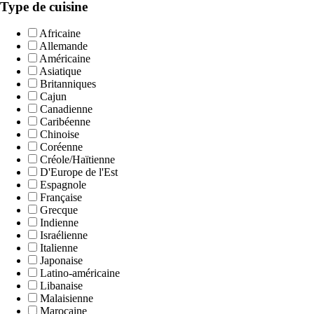
Type de cuisine
Africaine
Allemande
Américaine
Asiatique
Britanniques
Cajun
Canadienne
Caribéenne
Chinoise
Coréenne
Créole/Haïtienne
D'Europe de l'Est
Espagnole
Française
Grecque
Indienne
Israélienne
Italienne
Japonaise
Latino-américaine
Libanaise
Malaisienne
Marocaine