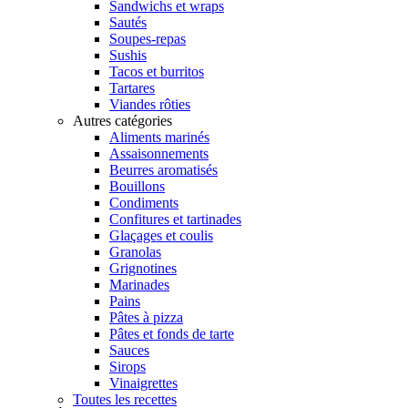
Sandwichs et wraps
Sautés
Soupes-repas
Sushis
Tacos et burritos
Tartares
Viandes rôties
Autres catégories
Aliments marinés
Assaisonnements
Beurres aromatisés
Bouillons
Condiments
Confitures et tartinades
Glaçages et coulis
Granolas
Grignotines
Marinades
Pains
Pâtes à pizza
Pâtes et fonds de tarte
Sauces
Sirops
Vinaigrettes
Toutes les recettes