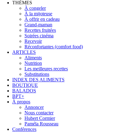
THÈMES
À congeler
À la mijoteuse
À offrir en cadeau
Grand-maman
Recettes fruitées
Soirées cinéma
Recevoir
Réconfortantes (comfort food)
ARTICLES
Aliments
Nutrition
Les meilleures recettes
Substitutions
INDEX DES ALIMENTS
BOUTIQUE
BALADOS
BPT+
À propos
Annoncer
Nous contacter
Hubert Cormier
Paméla Rousseau
Conférences