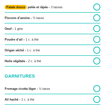
-
Patate douce
pelée et râpée
3
tasses
-
Flocons d’avoine
⅔
tasse
Politique de confidentialité
-
Oeuf
1 gros
Politique éditoriale
Conditions d’utilisation
-
Poudre d’ail
1
c. à thé
-
Origan séché
1
c. à thé
Copyright © 2026 Bon pour toi.
Tous droits réservés.
-
Huile végétale
2
c. à thé
GARNITURES
-
Fromage ricotta léger
½
tasse
-
Ail haché
1
c. à thé