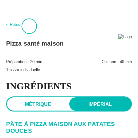
:
0
Connexion
< Retour
À propos
BPT+
Pizza santé maison
PROCURE-TOI MAGIQUES BOULETTES!
Mon compte
Hubert Cormier
Préparation :
20 min
Cuisson :
40 min
Infolettre
Paméla Rousseau
1 pizza individuelle
FAQ
Annoncer
Expédition et retours
INGRÉDIENTS
Lexique des aliments
MÉTRIQUE
IMPÉRIAL
PÂTE À PIZZA MAISON AUX PATATES
DOUCES