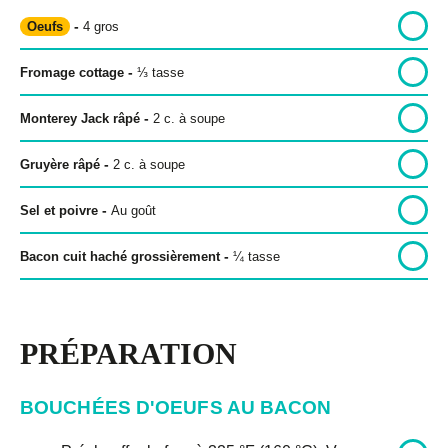
-
Oeufs
4 gros
-
Fromage cottage
⅓
tasse
Politique de confidentialité
-
Monterey Jack râpé
2
c. à soupe
Politique éditoriale
-
Conditions d’utilisation
Gruyère râpé
2
c. à soupe
-
Sel et poivre
Au goût
Copyright © 2026 Bon pour toi.
Tous droits réservés.
-
Bacon cuit haché grossièrement
¼
tasse
PRÉPARATION
BOUCHÉES D'OEUFS AU BACON