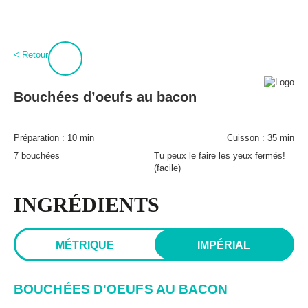
:
0
Connexion
< Retour
À propos
BPT+
Bouchées d’oeufs au bacon
PROCURE-TOI MAGIQUES BOULETTES!
Mon compte
Hubert Cormier
Préparation :
10 min
Cuisson :
35 min
Infolettre
Paméla Rousseau
7 bouchées
Tu peux le faire les yeux fermés!
FAQ
(facile)
Annoncer
Expédition et retours
INGRÉDIENTS
Lexique des aliments
MÉTRIQUE
IMPÉRIAL
BOUCHÉES D'OEUFS AU BACON