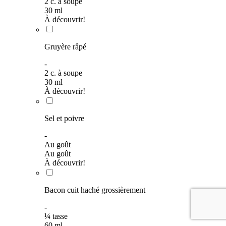
2
c. à soupe
30
ml
À découvrir!
Gruyère râpé
-
2
c. à soupe
30
ml
À découvrir!
Sel et poivre
-
Au goût
Au goût
À découvrir!
Bacon cuit haché grossièrement
-
¼
tasse
60
ml