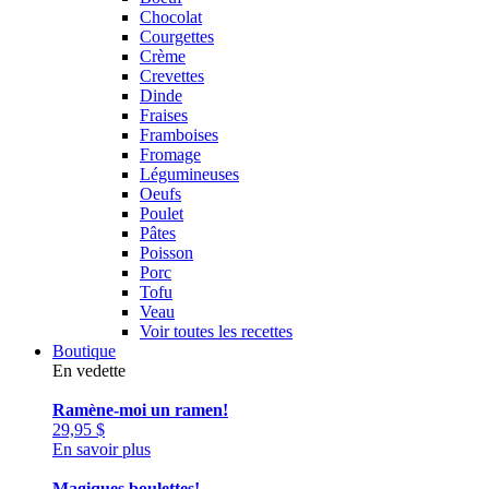
Chocolat
Courgettes
Crème
Crevettes
Dinde
Fraises
Framboises
Fromage
Légumineuses
Oeufs
Poulet
Pâtes
Poisson
Porc
Tofu
Veau
Voir toutes les recettes
Boutique
En vedette
Ramène-moi un ramen!
29,95
$
En savoir plus
Magiques boulettes!