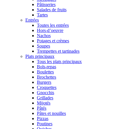
Pâtisseries
Salades de fruits
Tartes
Entrées
Toutes les entrées
Hors-d’oeuvre
Nachos
Potages et crèmes
Soupes
Trempettes et tartinades
Plats principaux
Tous les plats principaux
Bols-repas
Boulettes
Brochettes
Burgers
Croquettes
Gnocchis
Grillades
Mijotés
Pâtés
Pâtes et nouilles
Pizzas
Poutines
Quiches