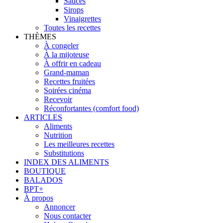
Sauces
Sirops
Vinaigrettes
Toutes les recettes
THÈMES
À congeler
À la mijoteuse
À offrir en cadeau
Grand-maman
Recettes fruitées
Soirées cinéma
Recevoir
Réconfortantes (comfort food)
ARTICLES
Aliments
Nutrition
Les meilleures recettes
Substitutions
INDEX DES ALIMENTS
BOUTIQUE
BALADOS
BPT+
À propos
Annoncer
Nous contacter