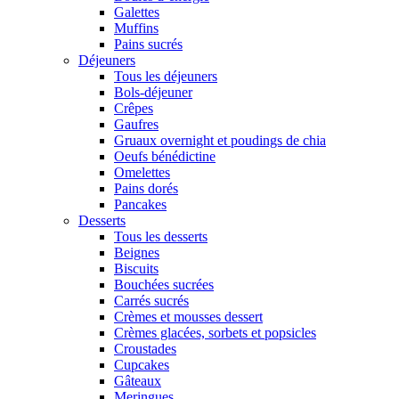
Galettes
Muffins
Pains sucrés
Déjeuners
Tous les déjeuners
Bols-déjeuner
Crêpes
Gaufres
Gruaux overnight et poudings de chia
Oeufs bénédictine
Omelettes
Pains dorés
Pancakes
Desserts
Tous les desserts
Beignes
Biscuits
Bouchées sucrées
Carrés sucrés
Crèmes et mousses dessert
Crèmes glacées, sorbets et popsicles
Croustades
Cupcakes
Gâteaux
Meringues