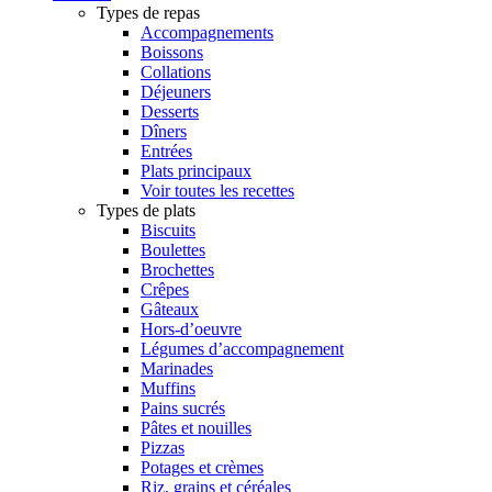
Types de repas
Accompagnements
Boissons
Collations
Déjeuners
Desserts
Dîners
Entrées
Plats principaux
Voir toutes les recettes
Types de plats
Biscuits
Boulettes
Brochettes
Crêpes
Gâteaux
Hors-d’oeuvre
Légumes d’accompagnement
Marinades
Muffins
Pains sucrés
Pâtes et nouilles
Pizzas
Potages et crèmes
Riz, grains et céréales