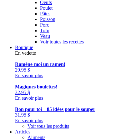
Oeufs
Poulet
Pâtes
Poisson
Porc
Tofu
Veau
Voir toutes les recettes
Boutique
En vedette
Ramène-moi un ramen!
29,95
$
En savoir plus
Magiques boulettes!
32,95
$
En savoir plus
Bon pour toi – 85 idées pour le souper
31,95
$
En savoir plus
Voir tous les produits
Articles
Aliments