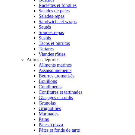
Raclettes et fondues
Salades de pâtes
Salades-repas
Sandwichs et wraps
Sautés
Soupes-repas
Sushis
Tacos et burritos
Tartares
Viandes rôties
Autres catégories
Aliments marinés
Assaisonnements
Beurres aromatisés
Bouillons
Condiments
Confitures et tartinades
Glaçages et coulis
Granolas
Grignotines
Marinades
Pains
Pâtes à pizza
Pâtes et fonds de tarte