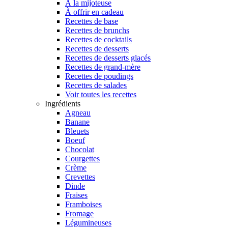
À la mijoteuse
À offrir en cadeau
Recettes de base
Recettes de brunchs
Recettes de cocktails
Recettes de desserts
Recettes de desserts glacés
Recettes de grand-mère
Recettes de poudings
Recettes de salades
Voir toutes les recettes
Ingrédients
Agneau
Banane
Bleuets
Boeuf
Chocolat
Courgettes
Crème
Crevettes
Dinde
Fraises
Framboises
Fromage
Légumineuses