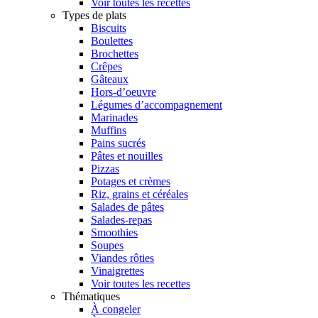
Voir toutes les recettes
Types de plats
Biscuits
Boulettes
Brochettes
Crêpes
Gâteaux
Hors-d’oeuvre
Légumes d’accompagnement
Marinades
Muffins
Pains sucrés
Pâtes et nouilles
Pizzas
Potages et crèmes
Riz, grains et céréales
Salades de pâtes
Salades-repas
Smoothies
Soupes
Viandes rôties
Vinaigrettes
Voir toutes les recettes
Thématiques
À congeler