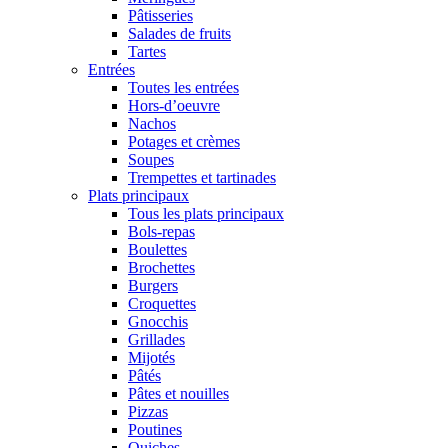
Pâtisseries
Salades de fruits
Tartes
Entrées
Toutes les entrées
Hors-d’oeuvre
Nachos
Potages et crèmes
Soupes
Trempettes et tartinades
Plats principaux
Tous les plats principaux
Bols-repas
Boulettes
Brochettes
Burgers
Croquettes
Gnocchis
Grillades
Mijotés
Pâtés
Pâtes et nouilles
Pizzas
Poutines
Quiches