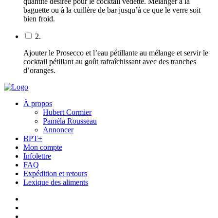
quantité désirée pour le cocktail vedette. Mélanger à la
baguette ou à la cuillère de bar jusqu’à ce que le verre soit
bien froid.
2.
Ajouter le Prosecco et l’eau pétillante au mélange et servir le
cocktail pétillant au goût rafraîchissant avec des tranches
d’oranges.
À propos
Hubert Cormier
Paméla Rousseau
Annoncer
BPT+
Mon compte
Infolettre
FAQ
Expédition et retours
Lexique des aliments