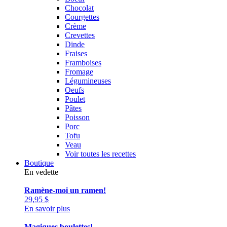
Chocolat
Courgettes
Crème
Crevettes
Dinde
Fraises
Framboises
Fromage
Légumineuses
Oeufs
Poulet
Pâtes
Poisson
Porc
Tofu
Veau
Voir toutes les recettes
Boutique
En vedette
Ramène-moi un ramen!
29,95
$
En savoir plus
Magiques boulettes!