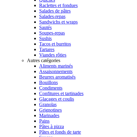
Raclettes et fondues
Salades de pâtes
Salades-repas
Sandwichs et wraps
Sautés
Soupes-repas
Sushis
Tacos et burritos
Tartares
Viandes rôties
Autres catégories
Aliments marinés
Assaisonnements
Beurres aromatisés
Bouillons
Condiments
Confitures et tartinades
Glaçages et coulis
Granolas
Grignotines
Marinades
Pains
Pâtes à pizza
Pâtes et fonds de tarte