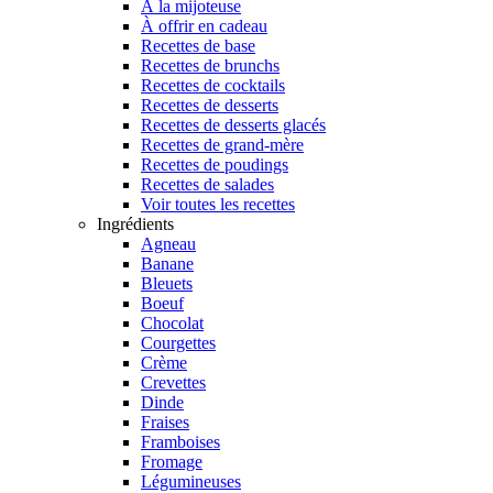
À la mijoteuse
À offrir en cadeau
Recettes de base
Recettes de brunchs
Recettes de cocktails
Recettes de desserts
Recettes de desserts glacés
Recettes de grand-mère
Recettes de poudings
Recettes de salades
Voir toutes les recettes
Ingrédients
Agneau
Banane
Bleuets
Boeuf
Chocolat
Courgettes
Crème
Crevettes
Dinde
Fraises
Framboises
Fromage
Légumineuses