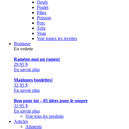
Oeufs
Poulet
Pâtes
Poisson
Porc
Tofu
Veau
Voir toutes les recettes
Boutique
En vedette
Ramène-moi un ramen!
29,95
$
En savoir plus
Magiques boulettes!
32,95
$
En savoir plus
Bon pour toi – 85 idées pour le souper
31,95
$
En savoir plus
Voir tous les produits
Articles
Aliments