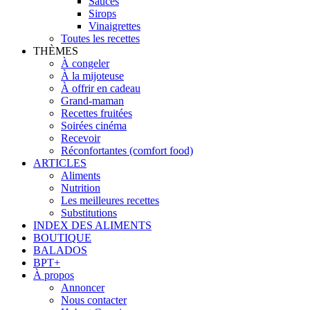
Sauces
Sirops
Vinaigrettes
Toutes les recettes
THÈMES
À congeler
À la mijoteuse
À offrir en cadeau
Grand-maman
Recettes fruitées
Soirées cinéma
Recevoir
Réconfortantes (comfort food)
ARTICLES
Aliments
Nutrition
Les meilleures recettes
Substitutions
INDEX DES ALIMENTS
BOUTIQUE
BALADOS
BPT+
À propos
Annoncer
Nous contacter