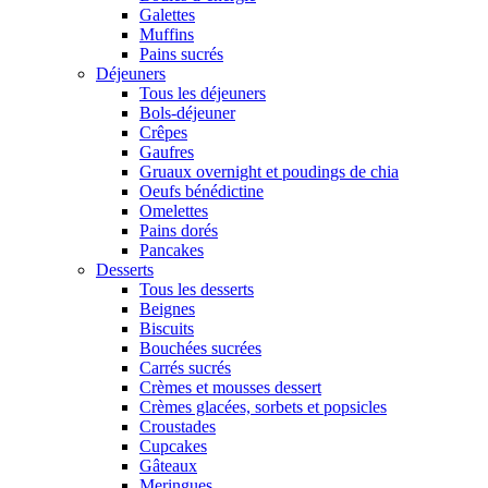
Galettes
Muffins
Pains sucrés
Déjeuners
Tous les déjeuners
Bols-déjeuner
Crêpes
Gaufres
Gruaux overnight et poudings de chia
Oeufs bénédictine
Omelettes
Pains dorés
Pancakes
Desserts
Tous les desserts
Beignes
Biscuits
Bouchées sucrées
Carrés sucrés
Crèmes et mousses dessert
Crèmes glacées, sorbets et popsicles
Croustades
Cupcakes
Gâteaux
Meringues