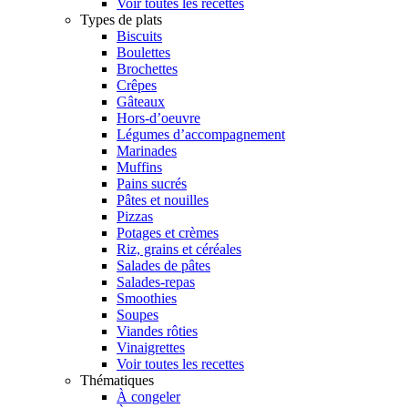
Voir toutes les recettes
Types de plats
Biscuits
Boulettes
Brochettes
Crêpes
Gâteaux
Hors-d’oeuvre
Légumes d’accompagnement
Marinades
Muffins
Pains sucrés
Pâtes et nouilles
Pizzas
Potages et crèmes
Riz, grains et céréales
Salades de pâtes
Salades-repas
Smoothies
Soupes
Viandes rôties
Vinaigrettes
Voir toutes les recettes
Thématiques
À congeler