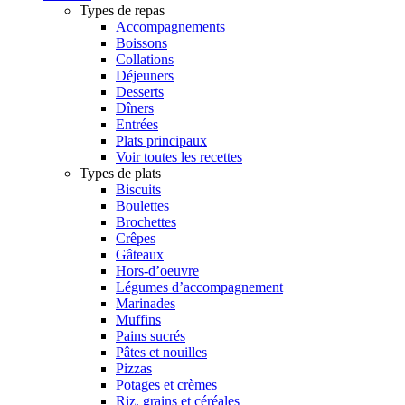
Types de repas
Accompagnements
Boissons
Collations
Déjeuners
Desserts
Dîners
Entrées
Plats principaux
Voir toutes les recettes
Types de plats
Biscuits
Boulettes
Brochettes
Crêpes
Gâteaux
Hors-d’oeuvre
Légumes d’accompagnement
Marinades
Muffins
Pains sucrés
Pâtes et nouilles
Pizzas
Potages et crèmes
Riz, grains et céréales