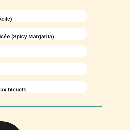
cile)
icée (Spicy Margarita)
aux bleuets