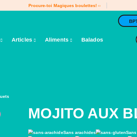
Procure-toi Magiques boulettes!
BP
e
Articles
Aliments
Balados
euets
MOJITO AUX 
Sans arachides
Sans