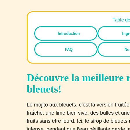
Table d
Introduction
Ingr
FAQ
Nut
Découvre la meilleure 
bleuets!
Le mojito aux bleuets, c’est la version fruit
fraîche, une lime bien vive, des bulles et un
fruits sans être lourd. Ici, le sirop de bleue
intense, pendant que l’eau pétillante garde l