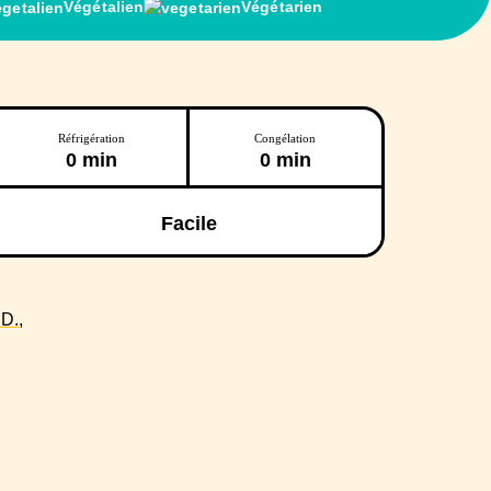
Végétalien
Végétarien
Réfrigération
Congélation
0 min
0 min
Facile
D.,