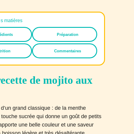
es matières
édients
Préparation
rition
Commentaires
recette de mojito aux
ée d’un grand classique : de la menthe
e touche sucrée qui donne un goût de petits
ts apporte une belle couleur et une saveur
a boisson légère et très désaltérante.