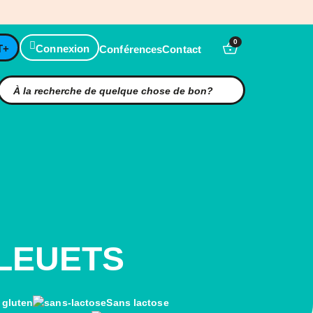
0
T+
Connexion
Conférences
Contact
BLEUETS
 gluten
Sans lactose