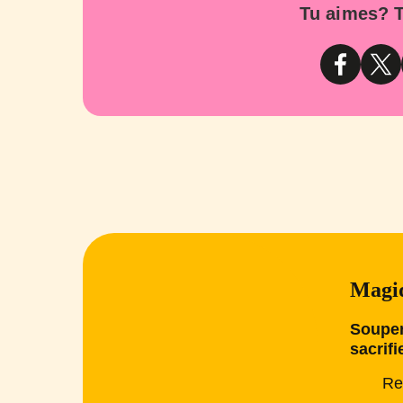
Tu aimes? T
Magiq
Souper
sacrifi
Re