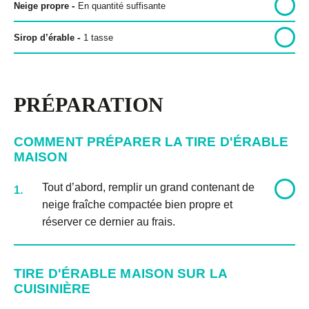
-
Neige propre
En quantité suffisante
-
Sirop d’érable
1
tasse
Politique de confidentialité
Politique éditoriale
PRÉPARATION
Conditions d’utilisation
COMMENT PRÉPARER LA TIRE D'ÉRABLE
Copyright © 2026 Bon pour toi.
MAISON
Tous droits réservés.
Tout d’abord, remplir un grand contenant de
1.
neige fraîche compactée bien propre et
réserver ce dernier au frais.
TIRE D'ÉRABLE MAISON SUR LA
CUISINIÈRE