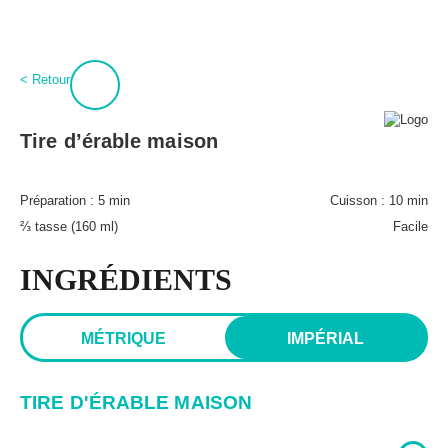
:
0
Connexion
< Retour
À propos
BPT+
Tire d’érable maison
PROCURE-TOI MAGIQUES BOULETTES!
Mon compte
Hubert Cormier
Préparation :
5 min
Cuisson :
10 min
Infolettre
Paméla Rousseau
⅔ tasse (160 ml)
Facile
FAQ
Annoncer
Expédition et retours
INGRÉDIENTS
Lexique des aliments
MÉTRIQUE
IMPÉRIAL
TIRE D'ÉRABLE MAISON