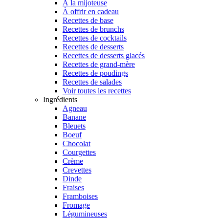
À la mijoteuse
À offrir en cadeau
Recettes de base
Recettes de brunchs
Recettes de cocktails
Recettes de desserts
Recettes de desserts glacés
Recettes de grand-mère
Recettes de poudings
Recettes de salades
Voir toutes les recettes
Ingrédients
Agneau
Banane
Bleuets
Boeuf
Chocolat
Courgettes
Crème
Crevettes
Dinde
Fraises
Framboises
Fromage
Légumineuses