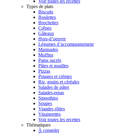
Voir toutes les recettes
Types de plats
Biscuits
Boulettes
Brochettes
Crêpes
Gâteaux
Hors-d’oeuvre
Légumes d’accompagnement
Marinades
Muffins
Pains sucrés
Pâtes et nouilles
Pizzas
Potages et crèmes
Riz, grains et céréales
Salades de pâtes
Salades-repas
Smoothies
Soupes
Viandes rôties
Vinaigrettes
Voir toutes les recettes
Thématiques
À congeler