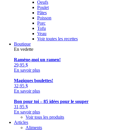
Oeufs
Poulet
Pâtes
Poisson
Porc
Tofu
Veau
Voir toutes les recettes
Boutique
En vedette
Ramène-moi un ramen!
29,95
$
En savoir plus
Magiques boulettes!
32,95
$
En savoir plus
Bon pour toi – 85 idées pour le souper
31,95
$
En savoir plus
Voir tous les produits
Articles
Aliments