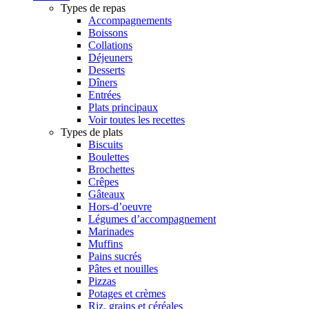
Types de repas
Accompagnements
Boissons
Collations
Déjeuners
Desserts
Dîners
Entrées
Plats principaux
Voir toutes les recettes
Types de plats
Biscuits
Boulettes
Brochettes
Crêpes
Gâteaux
Hors-d’oeuvre
Légumes d’accompagnement
Marinades
Muffins
Pains sucrés
Pâtes et nouilles
Pizzas
Potages et crèmes
Riz, grains et céréales