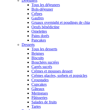
Déjeuners
Tous les déjeuners
Bols-déjeuner
Crêpes
Gaufres
Gruaux overnight et poudings de chia
Oeufs bénédictine
Omelettes
Pains dorés
Pancakes
Desserts
Tous les desserts
Beignes
Biscuits
Bouchées sucrées
Carrés sucrés
Crèmes et mousses dessert
Crèmes glacées, sorbets et popsicles
Croustades
Cupcakes
Gâteaux
Meringues
Pâtisseries
Salades de fruits
Tartes