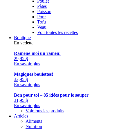
Poulet
Pâtes
Poisson
Porc
Tofu
Veau
Voir toutes les recettes
Boutique
En vedette
Ramène-moi un ramen!
29,95
$
En savoir plus
Magiques boulettes!
32,95
$
En savoir plus
Bon pour toi – 85 idées pour le souper
31,95
$
En savoir plus
Voir tous les produits
Articles
Aliments
Nutrition