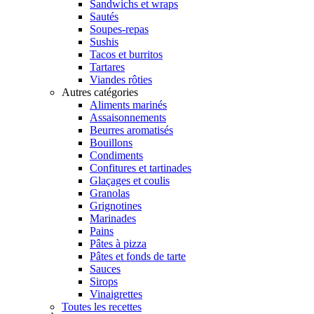
Sandwichs et wraps
Sautés
Soupes-repas
Sushis
Tacos et burritos
Tartares
Viandes rôties
Autres catégories
Aliments marinés
Assaisonnements
Beurres aromatisés
Bouillons
Condiments
Confitures et tartinades
Glaçages et coulis
Granolas
Grignotines
Marinades
Pains
Pâtes à pizza
Pâtes et fonds de tarte
Sauces
Sirops
Vinaigrettes
Toutes les recettes