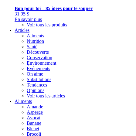
Bon pour toi – 85 idées pour le souper
31,95
$
En savoir plus
Voir tous les produits
Articles
Aliments
Nutrition
Santé
Découverte
Conservation
Environnement
Événements
On aime
Substitutions
Tendances
Opinions
Voir tous les articles
Aliments
Amande
Asperge
Avocat
Banane
Bleuet
Brocoli