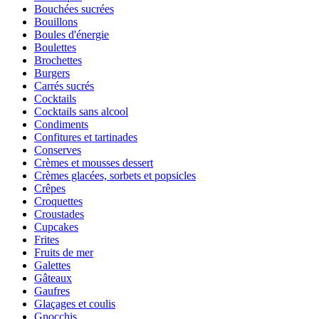
Bouchées sucrées
Bouillons
Boules d'énergie
Boulettes
Brochettes
Burgers
Carrés sucrés
Cocktails
Cocktails sans alcool
Condiments
Confitures et tartinades
Conserves
Crèmes et mousses dessert
Crèmes glacées, sorbets et popsicles
Crêpes
Croquettes
Croustades
Cupcakes
Frites
Fruits de mer
Galettes
Gâteaux
Gaufres
Glaçages et coulis
Gnocchis