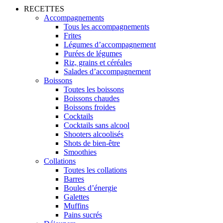
RECETTES
Accompagnements
Tous les accompagnements
Frites
Légumes d’accompagnement
Purées de légumes
Riz, grains et céréales
Salades d’accompagnement
Boissons
Toutes les boissons
Boissons chaudes
Boissons froides
Cocktails
Cocktails sans alcool
Shooters alcoolisés
Shots de bien-être
Smoothies
Collations
Toutes les collations
Barres
Boules d’énergie
Galettes
Muffins
Pains sucrés