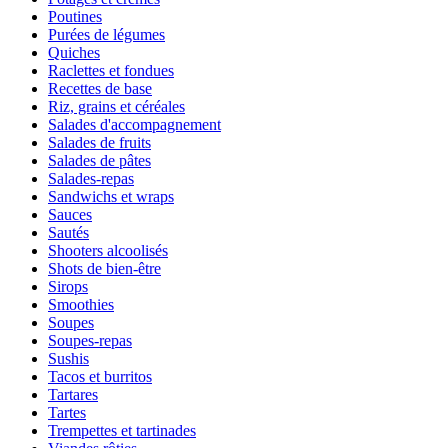
Poutines
Purées de légumes
Quiches
Raclettes et fondues
Recettes de base
Riz, grains et céréales
Salades d'accompagnement
Salades de fruits
Salades de pâtes
Salades-repas
Sandwichs et wraps
Sauces
Sautés
Shooters alcoolisés
Shots de bien-être
Sirops
Smoothies
Soupes
Soupes-repas
Sushis
Tacos et burritos
Tartares
Tartes
Trempettes et tartinades