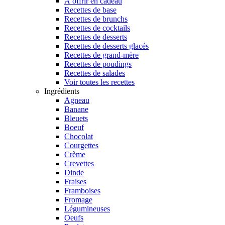
À offrir en cadeau
Recettes de base
Recettes de brunchs
Recettes de cocktails
Recettes de desserts
Recettes de desserts glacés
Recettes de grand-mère
Recettes de poudings
Recettes de salades
Voir toutes les recettes
Ingrédients
Agneau
Banane
Bleuets
Boeuf
Chocolat
Courgettes
Crème
Crevettes
Dinde
Fraises
Framboises
Fromage
Légumineuses
Oeufs