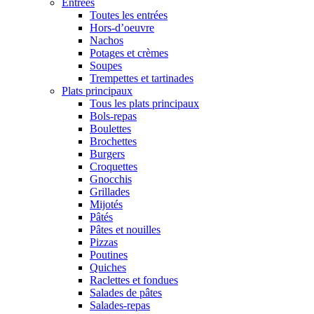
Entrées
Toutes les entrées
Hors-d’oeuvre
Nachos
Potages et crèmes
Soupes
Trempettes et tartinades
Plats principaux
Tous les plats principaux
Bols-repas
Boulettes
Brochettes
Burgers
Croquettes
Gnocchis
Grillades
Mijotés
Pâtés
Pâtes et nouilles
Pizzas
Poutines
Quiches
Raclettes et fondues
Salades de pâtes
Salades-repas