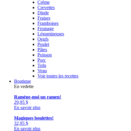
Crème
Crevettes
Dinde
Fraises
Framboises
Fromage
Légumineuses
Oeufs
Poulet
Pâtes
Poisson
Porc
Tofu
Veau
Voir toutes les recettes
Boutique
En vedette
Ramène-moi un ramen!
29,95
$
En savoir plus
Magiques boulettes!
32,95
$
En savoir plus