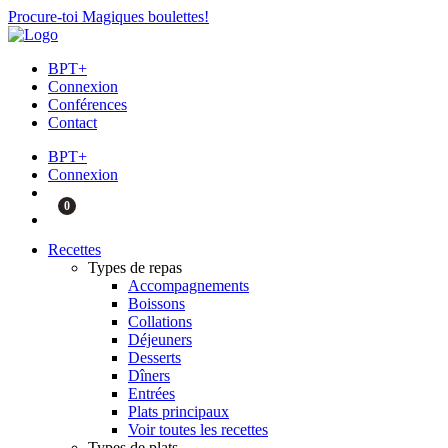
Procure-toi Magiques boulettes!
BPT+
Connexion
Conférences
Contact
BPT+
Connexion
0
Recettes
Types de repas
Accompagnements
Boissons
Collations
Déjeuners
Desserts
Dîners
Entrées
Plats principaux
Voir toutes les recettes
Types de plats