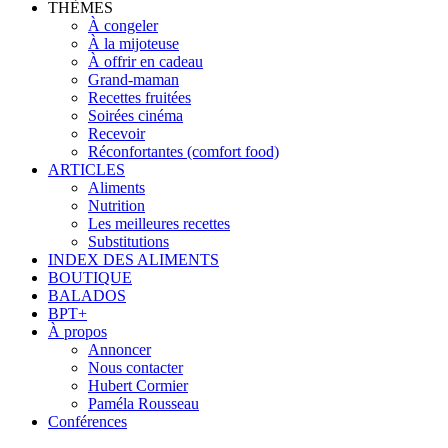
THÈMES
À congeler
À la mijoteuse
À offrir en cadeau
Grand-maman
Recettes fruitées
Soirées cinéma
Recevoir
Réconfortantes (comfort food)
ARTICLES
Aliments
Nutrition
Les meilleures recettes
Substitutions
INDEX DES ALIMENTS
BOUTIQUE
BALADOS
BPT+
À propos
Annoncer
Nous contacter
Hubert Cormier
Paméla Rousseau
Conférences