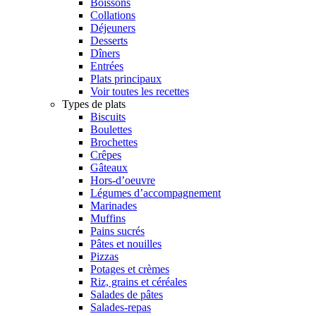
Boissons
Collations
Déjeuners
Desserts
Dîners
Entrées
Plats principaux
Voir toutes les recettes
Types de plats
Biscuits
Boulettes
Brochettes
Crêpes
Gâteaux
Hors-d’oeuvre
Légumes d’accompagnement
Marinades
Muffins
Pains sucrés
Pâtes et nouilles
Pizzas
Potages et crèmes
Riz, grains et céréales
Salades de pâtes
Salades-repas