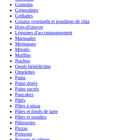
Granolas
Grignotines
Grillades
Gruaux overnight et poudings de chia
Hors-d'oeuvre
Légumes d'accompagnement
Marinades
Meringues
Mijotés
Muffins
Nachos
Oeufs bénédictine
Omelettes
Pains
Pains dorés
Pains sucrés
Pancakes
Pâtés
Pâtes à pizza
Pâtes et fonds de tarte
Pâtes et nouilles
Pâtisseries
Pizzas
Poissons
Potages et crèmes