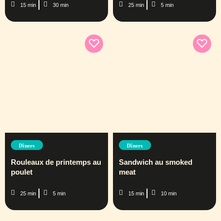
15 min
30 min
25 min
5 min
Dîners
Dîners
Rouleaux de printemps au
Sandwich au smoked
poulet
meat
25 min
5 min
15 min
10 min