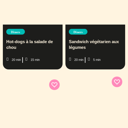
Dîners
Dîners
Hot-dogs à la salade de
Sandwich végétarien aux
chou
légumes
20 min
15 min
20 min
5 min