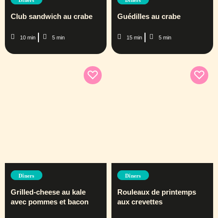
Club sandwich au crabe
Guédilles au crabe
10 min
5 min
15 min
5 min
Dîners
Dîners
Grilled-cheese au kale
Rouleaux de printemps
avec pommes et bacon
aux crevettes