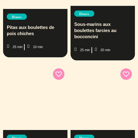
Dîners
Dîners
Sous-marins aux
Pitas aux boulettes de
boulettes farcies au
pois chiches
bocconcini
25 min
10 min
25 min
20 min
Dîners
Dîners