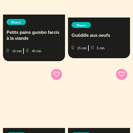
Dîners
Dîners
Petits pains gumbo farcis
Guédille aux oeufs
à la viande
15 min
5 min
15 min
45 min