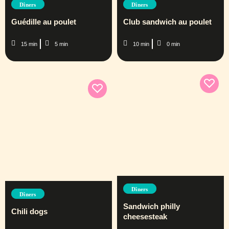
Dîners
Dîners
Guédille au poulet
Club sandwich au poulet
15 min
5 min
10 min
0 min
Dîners
Dîners
Sandwich philly
Chili dogs
cheesesteak