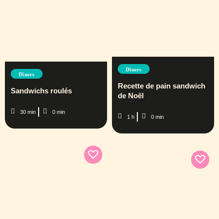
Dîners
Dîners
Recette de pain sandwich
Sandwichs roulés
de Noël
30 min
0 min
1 h
0 min