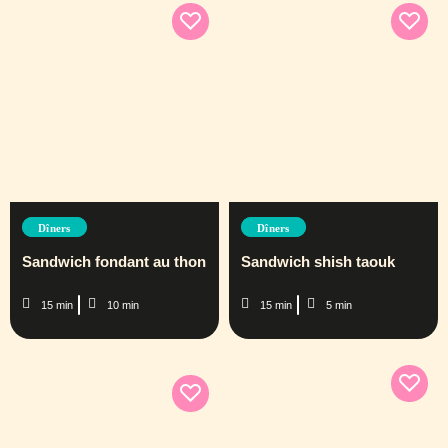
Dîners
Dîners
Sandwich fondant au thon
Sandwich shish taouk
15 min
10 min
15 min
5 min