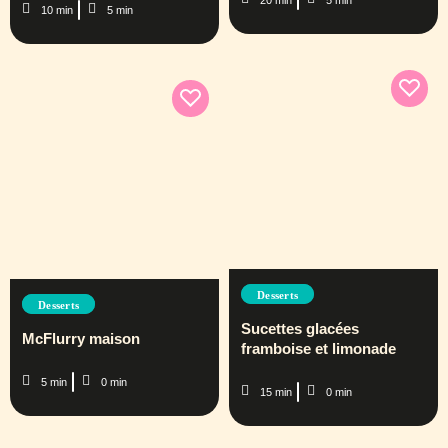
10 min
5 min
Desserts
Desserts
Sucettes glacées
McFlurry maison
framboise et limonade
5 min
0 min
15 min
0 min