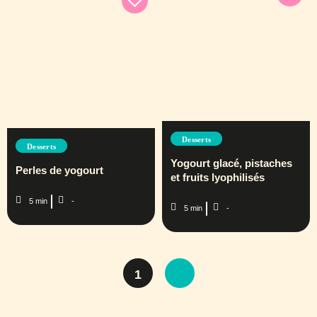
Desserts
Desserts
Yogourt glacé, pistaches
Perles de yogourt
et fruits lyophilisés
5 min
-
5 min
-
1