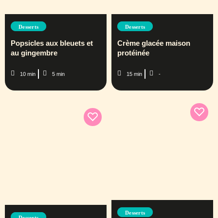
Desserts
Desserts
Popsicles aux bleuets et
Crème glacée maison
au gingembre
protéinée
10 min
5 min
15 min
-
Desserts
Desserts