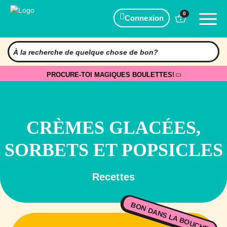
0
Connexion
PROCURE-TOI MAGIQUES BOULETTES!
CRÈMES GLACÉES,
SORBETS ET POPSICLES
Recettes
BON DANS LA BOUCHE