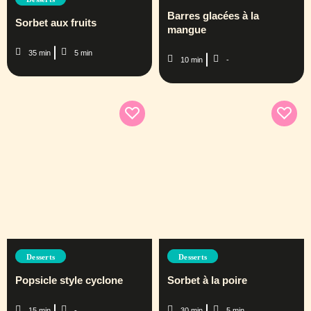
Barres glacées à la
Sorbet aux fruits
mangue
35 min
5 min
10 min
-
Desserts
Desserts
Popsicle style cyclone
Sorbet à la poire
15 min
-
30 min
5 min