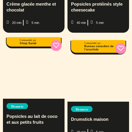
Crème glacée menthe et
Popsicles protéinés style
chocolat
cheesecake
20 min
5 min
40 min
5 min
Commandité par
Shop Santé
Commandité par
Bureau canadien de
l'arachide
Desserts
Desserts
Popsicles au lait de coco
Drumstick maison
et aux petits fruits
20 min
5 min