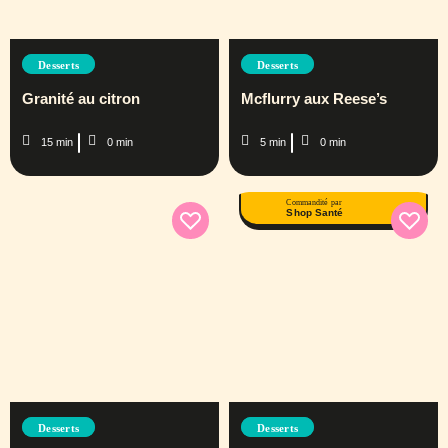
Desserts
Desserts
Granité au citron
Mcflurry aux Reese’s
15 min
0 min
5 min
0 min
Commandité par
Shop Santé
Desserts
Desserts