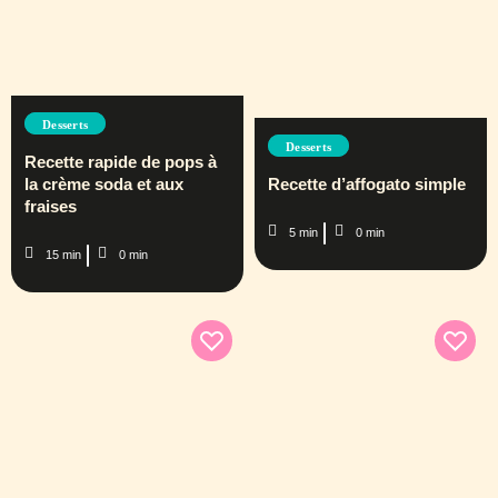
Desserts
Desserts
Recette rapide de pops à
la crème soda et aux
Recette d’affogato simple
fraises
5 min
0 min
15 min
0 min