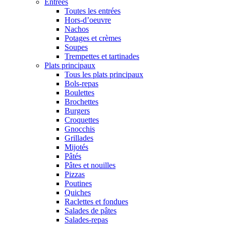
Entrées
Toutes les entrées
Hors-d’oeuvre
Nachos
Potages et crèmes
Soupes
Trempettes et tartinades
Plats principaux
Tous les plats principaux
Bols-repas
Boulettes
Brochettes
Burgers
Croquettes
Gnocchis
Grillades
Mijotés
Pâtés
Pâtes et nouilles
Pizzas
Poutines
Quiches
Raclettes et fondues
Salades de pâtes
Salades-repas