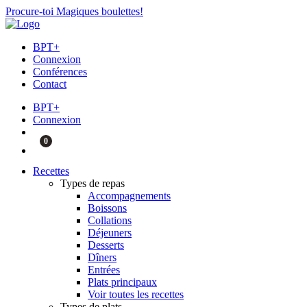
Procure-toi Magiques boulettes!
BPT+
Connexion
Conférences
Contact
BPT+
Connexion
0
Recettes
Types de repas
Accompagnements
Boissons
Collations
Déjeuners
Desserts
Dîners
Entrées
Plats principaux
Voir toutes les recettes
Types de plats