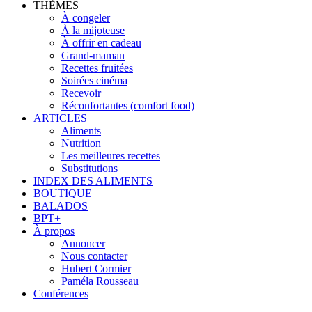
THÈMES
À congeler
À la mijoteuse
À offrir en cadeau
Grand-maman
Recettes fruitées
Soirées cinéma
Recevoir
Réconfortantes (comfort food)
ARTICLES
Aliments
Nutrition
Les meilleures recettes
Substitutions
INDEX DES ALIMENTS
BOUTIQUE
BALADOS
BPT+
À propos
Annoncer
Nous contacter
Hubert Cormier
Paméla Rousseau
Conférences