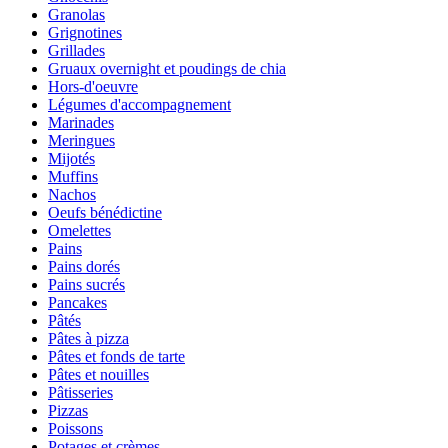
Granolas
Grignotines
Grillades
Gruaux overnight et poudings de chia
Hors-d'oeuvre
Légumes d'accompagnement
Marinades
Meringues
Mijotés
Muffins
Nachos
Oeufs bénédictine
Omelettes
Pains
Pains dorés
Pains sucrés
Pancakes
Pâtés
Pâtes à pizza
Pâtes et fonds de tarte
Pâtes et nouilles
Pâtisseries
Pizzas
Poissons
Potages et crèmes