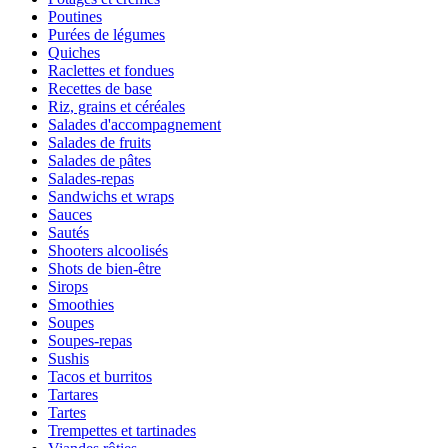
Poutines
Purées de légumes
Quiches
Raclettes et fondues
Recettes de base
Riz, grains et céréales
Salades d'accompagnement
Salades de fruits
Salades de pâtes
Salades-repas
Sandwichs et wraps
Sauces
Sautés
Shooters alcoolisés
Shots de bien-être
Sirops
Smoothies
Soupes
Soupes-repas
Sushis
Tacos et burritos
Tartares
Tartes
Trempettes et tartinades