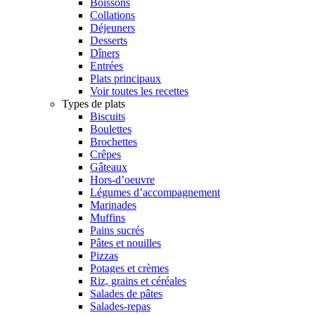
Boissons
Collations
Déjeuners
Desserts
Dîners
Entrées
Plats principaux
Voir toutes les recettes
Types de plats
Biscuits
Boulettes
Brochettes
Crêpes
Gâteaux
Hors-d’oeuvre
Légumes d’accompagnement
Marinades
Muffins
Pains sucrés
Pâtes et nouilles
Pizzas
Potages et crèmes
Riz, grains et céréales
Salades de pâtes
Salades-repas