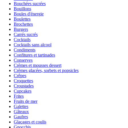
Bouchées sucrées
Bouillons
Boules d'énergie
Boulettes
Brochettes
Burgers
Carrés sucrés
Cocktails
Cocktails sans alcool
Condiments
Confitures et tartinades
Conserves
Crèmes et mousses dessert
Crèmes glacées, sorbets et popsicles
Crêpes
Croquettes
Croustades
Cupcakes
Frites
Fruits de mer
Galettes
Gâteaux
Gaufres
Glaçages et coulis
Gnocchis