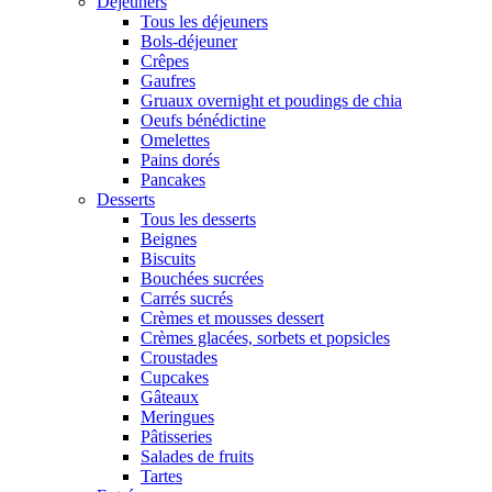
Déjeuners
Tous les déjeuners
Bols-déjeuner
Crêpes
Gaufres
Gruaux overnight et poudings de chia
Oeufs bénédictine
Omelettes
Pains dorés
Pancakes
Desserts
Tous les desserts
Beignes
Biscuits
Bouchées sucrées
Carrés sucrés
Crèmes et mousses dessert
Crèmes glacées, sorbets et popsicles
Croustades
Cupcakes
Gâteaux
Meringues
Pâtisseries
Salades de fruits
Tartes