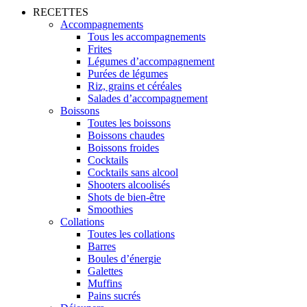
RECETTES
Accompagnements
Tous les accompagnements
Frites
Légumes d’accompagnement
Purées de légumes
Riz, grains et céréales
Salades d’accompagnement
Boissons
Toutes les boissons
Boissons chaudes
Boissons froides
Cocktails
Cocktails sans alcool
Shooters alcoolisés
Shots de bien-être
Smoothies
Collations
Toutes les collations
Barres
Boules d’énergie
Galettes
Muffins
Pains sucrés