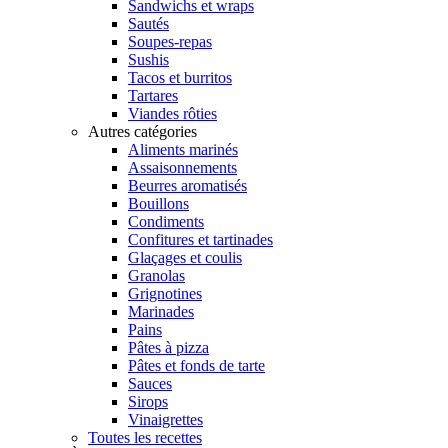
Sandwichs et wraps
Sautés
Soupes-repas
Sushis
Tacos et burritos
Tartares
Viandes rôties
Autres catégories
Aliments marinés
Assaisonnements
Beurres aromatisés
Bouillons
Condiments
Confitures et tartinades
Glaçages et coulis
Granolas
Grignotines
Marinades
Pains
Pâtes à pizza
Pâtes et fonds de tarte
Sauces
Sirops
Vinaigrettes
Toutes les recettes