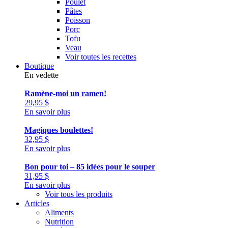
Poulet
Pâtes
Poisson
Porc
Tofu
Veau
Voir toutes les recettes
Boutique
En vedette
Ramène-moi un ramen!
29,95
$
En savoir plus
Magiques boulettes!
32,95
$
En savoir plus
Bon pour toi – 85 idées pour le souper
31,95
$
En savoir plus
Voir tous les produits
Articles
Aliments
Nutrition