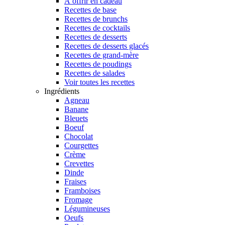
À offrir en cadeau
Recettes de base
Recettes de brunchs
Recettes de cocktails
Recettes de desserts
Recettes de desserts glacés
Recettes de grand-mère
Recettes de poudings
Recettes de salades
Voir toutes les recettes
Ingrédients
Agneau
Banane
Bleuets
Boeuf
Chocolat
Courgettes
Crème
Crevettes
Dinde
Fraises
Framboises
Fromage
Légumineuses
Oeufs