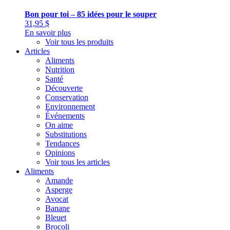
Bon pour toi – 85 idées pour le souper
31,95
$
En savoir plus
Voir tous les produits
Articles
Aliments
Nutrition
Santé
Découverte
Conservation
Environnement
Événements
On aime
Substitutions
Tendances
Opinions
Voir tous les articles
Aliments
Amande
Asperge
Avocat
Banane
Bleuet
Brocoli