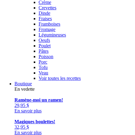
Crème
Crevettes
Dinde
Fraises
Framboises
Fromage
Légumineuses
Oeufs
Poulet
Pâtes
Poisson
Porc
Tofu
Veau
Voir toutes les recettes
Boutique
En vedette
Ramène-moi un ramen!
29,95
$
En savoir plus
Magiques boulettes!
32,95
$
En savoir plus