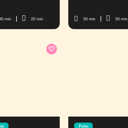
40 min
20 min
30 min
30 min
ins
Pains