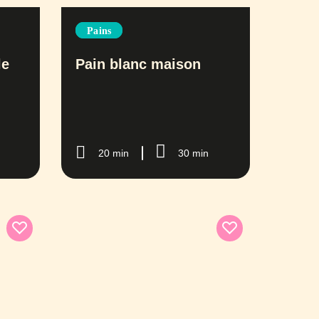
Pains
le
Pain blanc maison
20 min
30 min