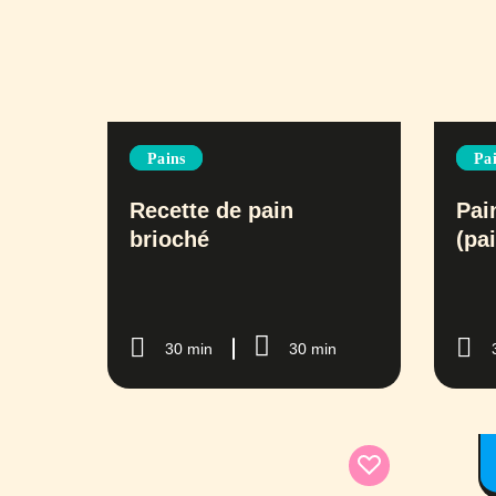
Pains
Pa
Recette de pain
Pai
brioché
(pa
30 min
30 min