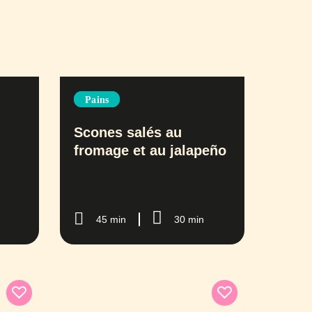
Pains
Scones salés au
fromage et au jalapeño
45 min
30 min