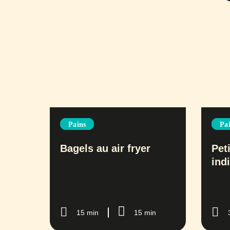
Pains
Pa
Bagels au air fryer
Pet
ind
15 min
15 min