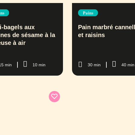
ins
Pains
i-bagels aux
Pain marbré cannel
ines de sésame à la
et raisins
euse à air
15 min
10 min
30 min
40 min