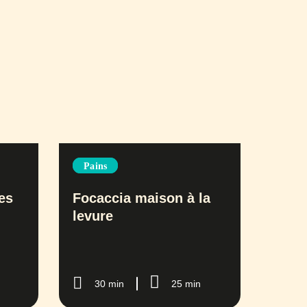
Pains
es
Focaccia maison à la
levure
30 min
25 min