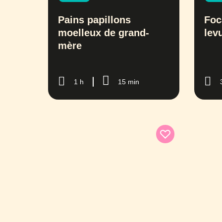
Pains papillons
Foc
moelleux de grand-
lev
mère
1 h
15 min