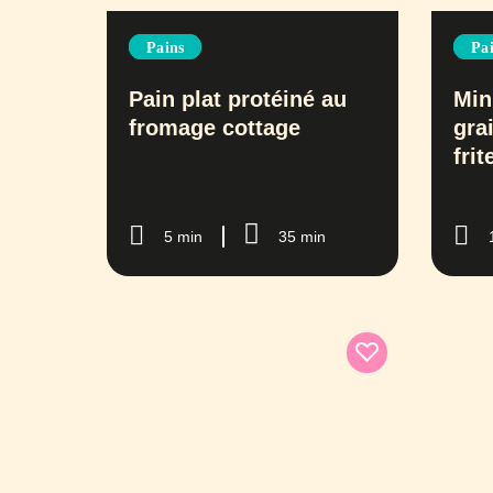
Pains
Pa
Pain plat protéiné au
Min
fromage cottage
gra
frit
5 min
35 min