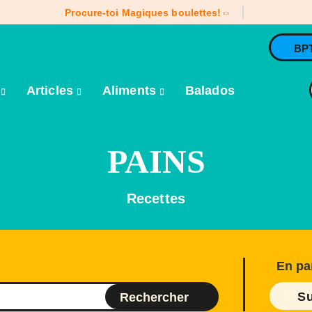
Procure-toi Magiques boulettes!
BP
e
Articles
Aliments
Balados
PAINS
Recettes
En pa
Su