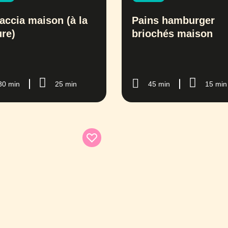
accia maison (à la
Pains hamburger
ure)
briochés maison
30 min
25 min
45 min
15 min