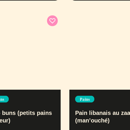
ins
Pains
 buns (petits pains
Pain libanais au zaa
eur)
(man’ouché)