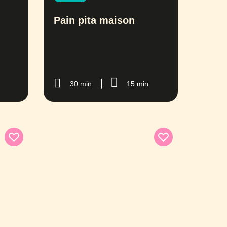
Pain pita maison
30 min
15 min