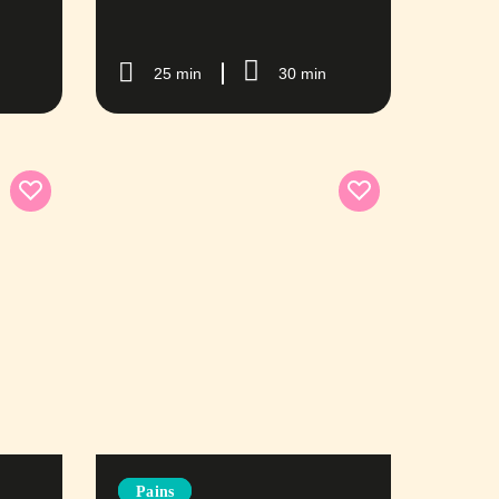
25 min
30 min
Pains