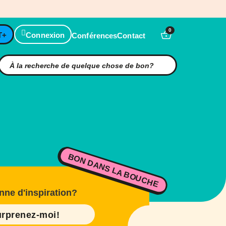
0
T+
Connexion
Conférences
Contact
BON DANS LA BOUCHE
nne d'inspiration?
rprenez-moi!