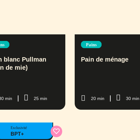
ins
Pains
n blanc Pullman
Pain de ménage
in de mie)
30 min
25 min
20 min
30 min
Exclusivité
BPT+