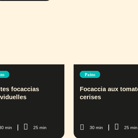
ins
Pains
ites focaccias
Focaccia aux tomat
ividuelles
cerises
30 min
25 min
30 min
25 min