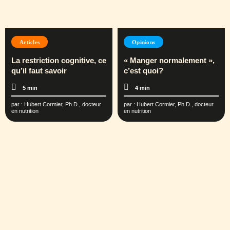
Articles
Opinions
La restriction cognitive, ce
« Manger normalement »,
qu’il faut savoir
c’est quoi?
5 min
4 min
par :
Hubert Cormier, Ph.D., docteur
par :
Hubert Cormier, Ph.D., docteur
en nutrition
en nutrition