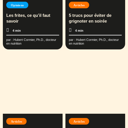
Opinions
Articles
Les frites, ce qu’il faut
5 trucs pour éviter de
savoir
grignoter en soirée
4 min
4 min
par :
Hubert Cormier, Ph.D., docteur
par :
Hubert Cormier, Ph.D., docteur
en nutrition
en nutrition
Articles
Articles