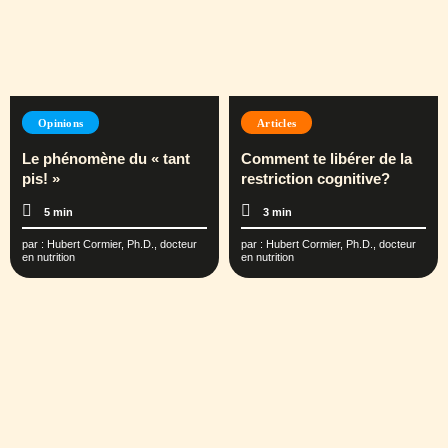
Opinions
Articles
Le phénomène du « tant
Comment te libérer de la
pis! »
restriction cognitive?
5 min
3 min
par :
Hubert Cormier, Ph.D., docteur
par :
Hubert Cormier, Ph.D., docteur
en nutrition
en nutrition