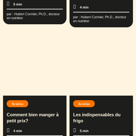
5 min
4 min
par :
Hubert Cormier, Ph.D., docteur
par :
Hubert Cormier, Ph.D., docteur
en nutrition
en nutrition
Articles
Articles
Comment bien manger à
Les indispensables du
petit prix?
frigo
4 min
5 min