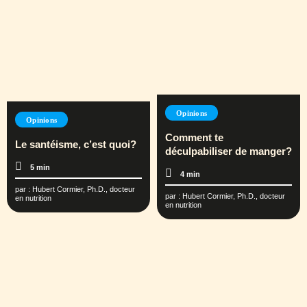
Opinions
Opinions
Comment te
Le santéisme, c’est quoi?
déculpabiliser de manger?
5 min
4 min
par :
Hubert Cormier, Ph.D., docteur
par :
Hubert Cormier, Ph.D., docteur
en nutrition
en nutrition