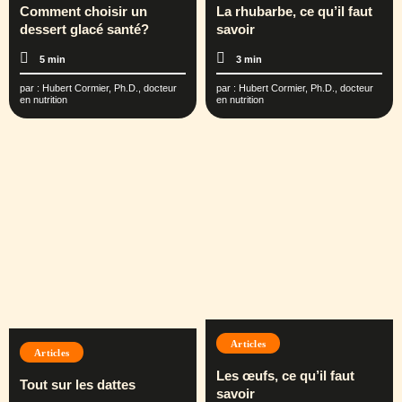
Comment choisir un
La rhubarbe, ce qu’il faut
dessert glacé santé?
savoir
5 min
3 min
par :
Hubert Cormier, Ph.D., docteur
par :
Hubert Cormier, Ph.D., docteur
en nutrition
en nutrition
Articles
Articles
Les œufs, ce qu’il faut
Tout sur les dattes
savoir