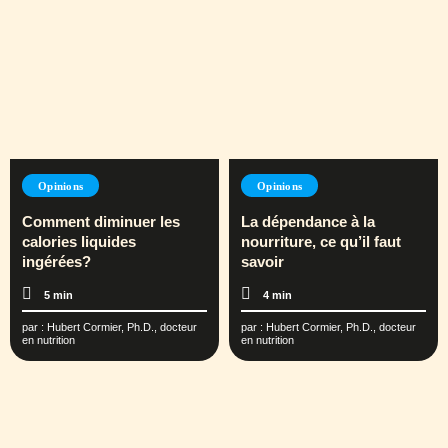
Opinions
Opinions
Comment diminuer les
La dépendance à la
calories liquides
nourriture, ce qu’il faut
ingérées?
savoir
5 min
4 min
par :
Hubert Cormier, Ph.D., docteur
par :
Hubert Cormier, Ph.D., docteur
en nutrition
en nutrition