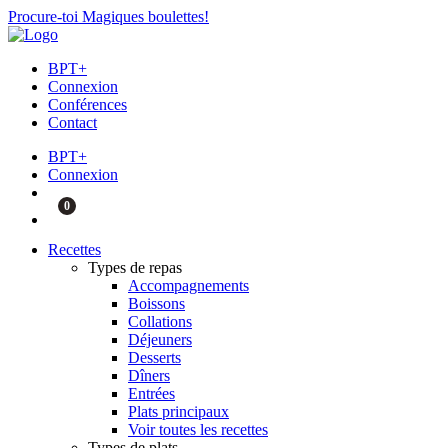
Procure-toi Magiques boulettes!
BPT+
Connexion
Conférences
Contact
BPT+
Connexion
0
Recettes
Types de repas
Accompagnements
Boissons
Collations
Déjeuners
Desserts
Dîners
Entrées
Plats principaux
Voir toutes les recettes
Types de plats