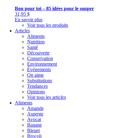
Bon pour toi – 85 idées pour le souper
31,95
$
En savoir plus
Voir tous les produits
Articles
Aliments
Nutrition
Santé
Découverte
Conservation
Environnement
Événements
On aime
Substitutions
Tendances
Opinions
Voir tous les articles
Aliments
Amande
Asperge
Avocat
Banane
Bleuet
Brocoli