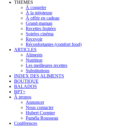
THÈMES
À congeler
À la mijoteuse
À offrir en cadeau
Grand-maman
Recettes fruitées
Soirées cinéma
Recevoir
Réconfortantes (comfort food)
ARTICLES
Aliments
Nutrition
Les meilleures recettes
Substitutions
INDEX DES ALIMENTS
BOUTIQUE
BALADOS
BPT+
À propos
Annoncer
Nous contacter
Hubert Cormier
Paméla Rousseau
Conférences