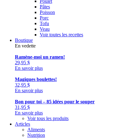
Poulet
Pâtes
Poisson
Porc
Tofu
Veau
Voir toutes les recettes
Boutique
En vedette
Ramène-moi un ramen!
29,95
$
En savoir plus
Magiques boulettes!
32,95
$
En savoir plus
Bon pour toi – 85 idées pour le souper
31,95
$
En savoir plus
Voir tous les produits
Articles
Aliments
Nutrition