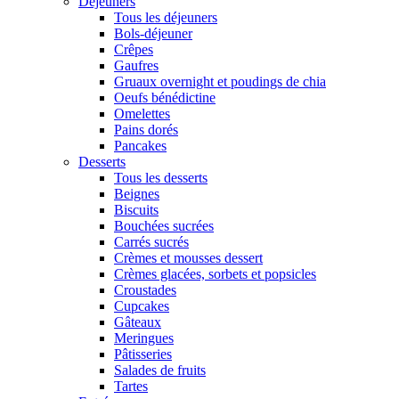
Déjeuners
Tous les déjeuners
Bols-déjeuner
Crêpes
Gaufres
Gruaux overnight et poudings de chia
Oeufs bénédictine
Omelettes
Pains dorés
Pancakes
Desserts
Tous les desserts
Beignes
Biscuits
Bouchées sucrées
Carrés sucrés
Crèmes et mousses dessert
Crèmes glacées, sorbets et popsicles
Croustades
Cupcakes
Gâteaux
Meringues
Pâtisseries
Salades de fruits
Tartes