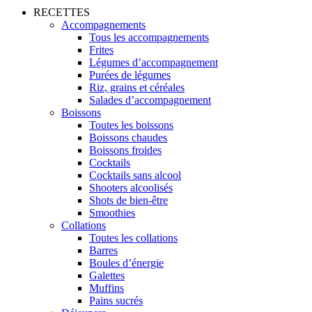
RECETTES
Accompagnements
Tous les accompagnements
Frites
Légumes d’accompagnement
Purées de légumes
Riz, grains et céréales
Salades d’accompagnement
Boissons
Toutes les boissons
Boissons chaudes
Boissons froides
Cocktails
Cocktails sans alcool
Shooters alcoolisés
Shots de bien-être
Smoothies
Collations
Toutes les collations
Barres
Boules d’énergie
Galettes
Muffins
Pains sucrés