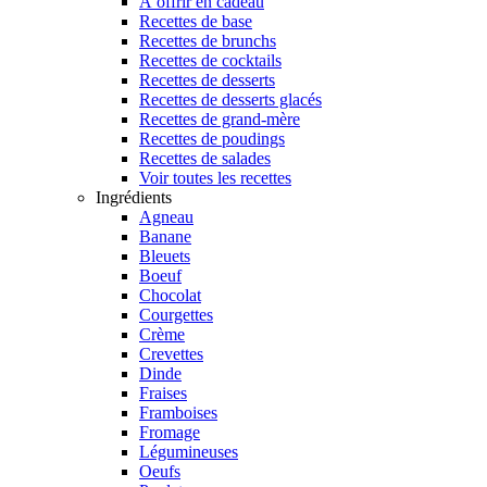
À offrir en cadeau
Recettes de base
Recettes de brunchs
Recettes de cocktails
Recettes de desserts
Recettes de desserts glacés
Recettes de grand-mère
Recettes de poudings
Recettes de salades
Voir toutes les recettes
Ingrédients
Agneau
Banane
Bleuets
Boeuf
Chocolat
Courgettes
Crème
Crevettes
Dinde
Fraises
Framboises
Fromage
Légumineuses
Oeufs