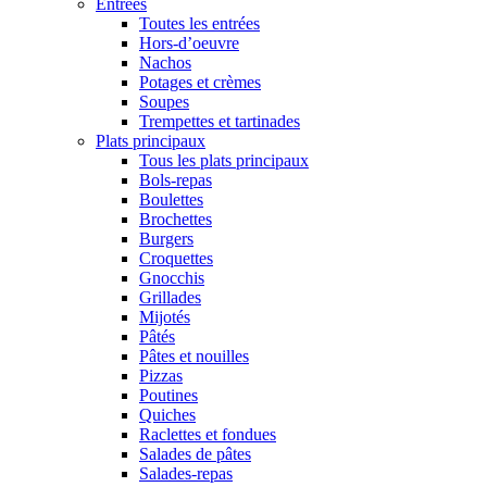
Entrées
Toutes les entrées
Hors-d’oeuvre
Nachos
Potages et crèmes
Soupes
Trempettes et tartinades
Plats principaux
Tous les plats principaux
Bols-repas
Boulettes
Brochettes
Burgers
Croquettes
Gnocchis
Grillades
Mijotés
Pâtés
Pâtes et nouilles
Pizzas
Poutines
Quiches
Raclettes et fondues
Salades de pâtes
Salades-repas