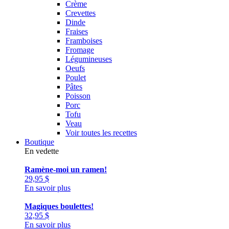
Crème
Crevettes
Dinde
Fraises
Framboises
Fromage
Légumineuses
Oeufs
Poulet
Pâtes
Poisson
Porc
Tofu
Veau
Voir toutes les recettes
Boutique
En vedette
Ramène-moi un ramen!
29,95
$
En savoir plus
Magiques boulettes!
32,95
$
En savoir plus