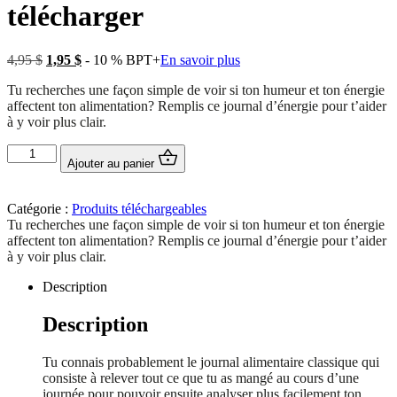
télécharger
Le
Le
4,95
$
1,95
$
- 10 % BPT+
En savoir plus
prix
prix
Tu recherches une façon simple de voir si ton humeur et ton énergie
initial
actuel
affectent ton alimentation? Remplis ce journal d’énergie pour t’aider
était :
est :
à y voir plus clair.
4,95 $.
1,95 $.
quantité
Ajouter au panier
de
Journal
alimentaire
Catégorie :
Produits téléchargeables
+
Tu recherches une façon simple de voir si ton humeur et ton énergie
énergie
affectent ton alimentation? Remplis ce journal d’énergie pour t’aider
à
à y voir plus clair.
télécharger
Description
Description
Tu connais probablement le journal alimentaire classique qui
consiste à relever tout ce que tu as mangé au cours d’une
journée pour pouvoir ensuite analyser plus facilement ton