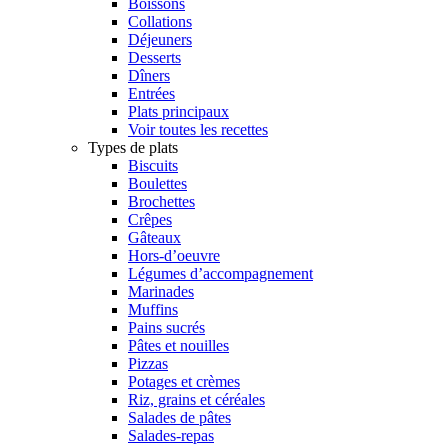
Boissons
Collations
Déjeuners
Desserts
Dîners
Entrées
Plats principaux
Voir toutes les recettes
Types de plats
Biscuits
Boulettes
Brochettes
Crêpes
Gâteaux
Hors-d’oeuvre
Légumes d’accompagnement
Marinades
Muffins
Pains sucrés
Pâtes et nouilles
Pizzas
Potages et crèmes
Riz, grains et céréales
Salades de pâtes
Salades-repas