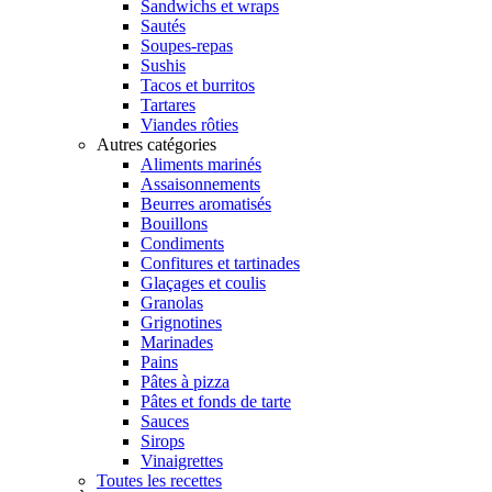
Sandwichs et wraps
Sautés
Soupes-repas
Sushis
Tacos et burritos
Tartares
Viandes rôties
Autres catégories
Aliments marinés
Assaisonnements
Beurres aromatisés
Bouillons
Condiments
Confitures et tartinades
Glaçages et coulis
Granolas
Grignotines
Marinades
Pains
Pâtes à pizza
Pâtes et fonds de tarte
Sauces
Sirops
Vinaigrettes
Toutes les recettes