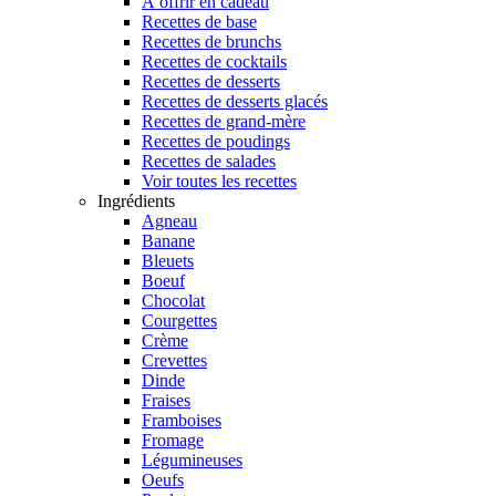
À offrir en cadeau
Recettes de base
Recettes de brunchs
Recettes de cocktails
Recettes de desserts
Recettes de desserts glacés
Recettes de grand-mère
Recettes de poudings
Recettes de salades
Voir toutes les recettes
Ingrédients
Agneau
Banane
Bleuets
Boeuf
Chocolat
Courgettes
Crème
Crevettes
Dinde
Fraises
Framboises
Fromage
Légumineuses
Oeufs