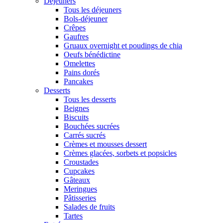
Déjeuners
Tous les déjeuners
Bols-déjeuner
Crêpes
Gaufres
Gruaux overnight et poudings de chia
Oeufs bénédictine
Omelettes
Pains dorés
Pancakes
Desserts
Tous les desserts
Beignes
Biscuits
Bouchées sucrées
Carrés sucrés
Crèmes et mousses dessert
Crèmes glacées, sorbets et popsicles
Croustades
Cupcakes
Gâteaux
Meringues
Pâtisseries
Salades de fruits
Tartes