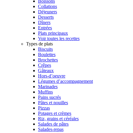
Boissons
Collations
Déjeuners
Desserts
Dîners
Entrées
Plats principaux
Voir toutes les recettes
Types de plats
Biscuits
Boulettes
Brochettes
Crêpes
Gâteaux
Hors-d’oeuvre
Légumes d’accompagnement
Marinades
Muffins
Pains sucrés
Pâtes et nouilles
Pizzas
Potages et crèmes
Riz, grains et céréales
Salades de pâtes
Salades-repas