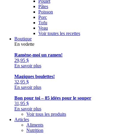
Poulet
Pâtes
Poisson
Porc
Tofu
Veau
Voir toutes les recettes
Boutique
En vedette
Ramène-moi un ramen!
29,95
$
En savoir plus
Magiques boulettes!
32,95
$
En savoir plus
Bon pour toi – 85 idées pour le souper
31,95
$
En savoir plus
Voir tous les produits
Articles
Aliments
Nutrition