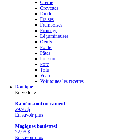
Crème
Crevettes
Dinde
Fraises
Framboises
Fromage
Légumineuses
Oeufs
Poulet
Pâtes
Poisson
Porc
Tofu
Veau
Voir toutes les recettes
Boutique
En vedette
Ramène-moi un ramen!
29,95
$
En savoir plus
Magiques boulettes!
32,95
$
En savoir plus