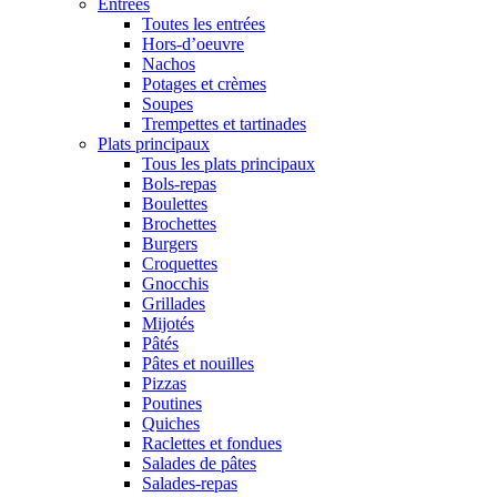
Entrées
Toutes les entrées
Hors-d’oeuvre
Nachos
Potages et crèmes
Soupes
Trempettes et tartinades
Plats principaux
Tous les plats principaux
Bols-repas
Boulettes
Brochettes
Burgers
Croquettes
Gnocchis
Grillades
Mijotés
Pâtés
Pâtes et nouilles
Pizzas
Poutines
Quiches
Raclettes et fondues
Salades de pâtes
Salades-repas