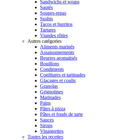
Sandwichs et wraps
Sautés
Soupes-repas
Sushis
Tacos et burritos
Tartares
Viandes rôties
Autres catégories
Aliments marinés
Assaisonnements
Beurres aromatisés
Bouillons
Condiments
Confitures et tartinades
Glaçages et coulis
Granolas
Grignotines
Marinades
Pains
Pâtes à pizza
Pâtes et fonds de tarte
Sauces
Sirops
Vinaigrettes
Toutes les recettes