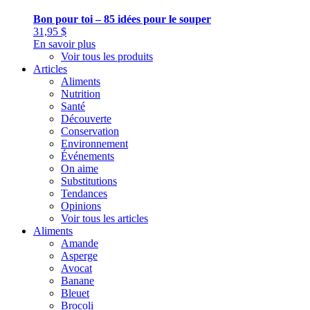
Bon pour toi – 85 idées pour le souper
31,95
$
En savoir plus
Voir tous les produits
Articles
Aliments
Nutrition
Santé
Découverte
Conservation
Environnement
Événements
On aime
Substitutions
Tendances
Opinions
Voir tous les articles
Aliments
Amande
Asperge
Avocat
Banane
Bleuet
Brocoli