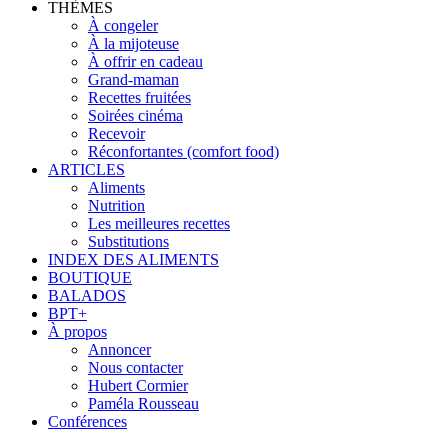
THÈMES
À congeler
À la mijoteuse
À offrir en cadeau
Grand-maman
Recettes fruitées
Soirées cinéma
Recevoir
Réconfortantes (comfort food)
ARTICLES
Aliments
Nutrition
Les meilleures recettes
Substitutions
INDEX DES ALIMENTS
BOUTIQUE
BALADOS
BPT+
À propos
Annoncer
Nous contacter
Hubert Cormier
Paméla Rousseau
Conférences