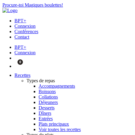
Procure-toi Magiques boulettes!
BPT+
Connexion
Conférences
Contact
BPT+
Connexion
0
Recettes
Types de repas
Accompagnements
Boissons
Collations
Déjeuners
Desserts
Dîners
Entrées
Plats principaux
Voir toutes les recettes
Types de plats