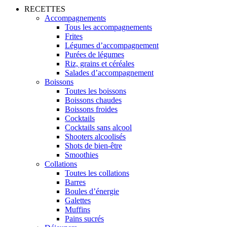
RECETTES
Accompagnements
Tous les accompagnements
Frites
Légumes d’accompagnement
Purées de légumes
Riz, grains et céréales
Salades d’accompagnement
Boissons
Toutes les boissons
Boissons chaudes
Boissons froides
Cocktails
Cocktails sans alcool
Shooters alcoolisés
Shots de bien-être
Smoothies
Collations
Toutes les collations
Barres
Boules d’énergie
Galettes
Muffins
Pains sucrés