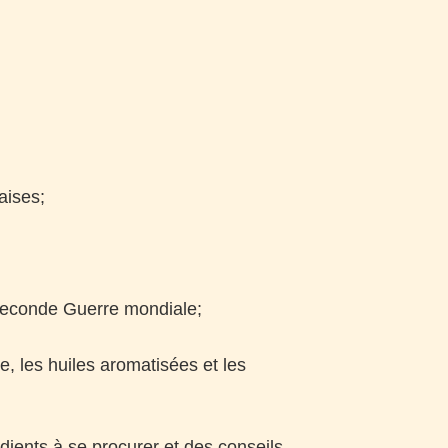
aises;
 Seconde Guerre mondiale;
re, les huiles aromatisées et les
dients à se procurer et des conseils