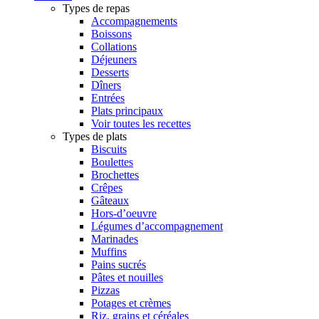
Types de repas
Accompagnements
Boissons
Collations
Déjeuners
Desserts
Dîners
Entrées
Plats principaux
Voir toutes les recettes
Types de plats
Biscuits
Boulettes
Brochettes
Crêpes
Gâteaux
Hors-d’oeuvre
Légumes d’accompagnement
Marinades
Muffins
Pains sucrés
Pâtes et nouilles
Pizzas
Potages et crèmes
Riz, grains et céréales