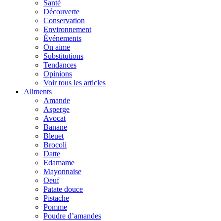
Santé
Découverte
Conservation
Environnement
Événements
On aime
Substitutions
Tendances
Opinions
Voir tous les articles
Aliments
Amande
Asperge
Avocat
Banane
Bleuet
Brocoli
Datte
Edamame
Mayonnaise
Oeuf
Patate douce
Pistache
Pomme
Poudre d’amandes