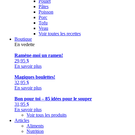
Poulet
Pâtes
Poisson
Porc
Tofu
Veau
Voir toutes les recettes
Boutique
En vedette
Ramène-moi un ramen!
29,95
$
En savoir plus
Magiques boulettes!
32,95
$
En savoir plus
Bon pour toi – 85 idées pour le souper
31,95
$
En savoir plus
Voir tous les produits
Articles
Aliments
Nutrition