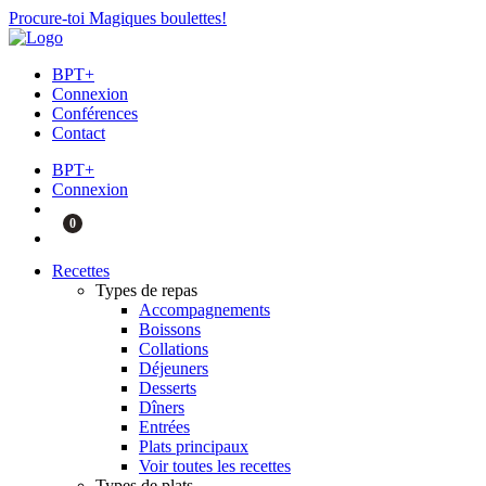
Procure-toi Magiques boulettes!
BPT+
Connexion
Conférences
Contact
BPT+
Connexion
0
Recettes
Types de repas
Accompagnements
Boissons
Collations
Déjeuners
Desserts
Dîners
Entrées
Plats principaux
Voir toutes les recettes
Types de plats