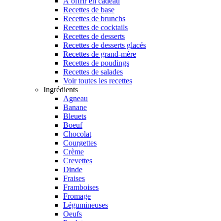
À offrir en cadeau
Recettes de base
Recettes de brunchs
Recettes de cocktails
Recettes de desserts
Recettes de desserts glacés
Recettes de grand-mère
Recettes de poudings
Recettes de salades
Voir toutes les recettes
Ingrédients
Agneau
Banane
Bleuets
Boeuf
Chocolat
Courgettes
Crème
Crevettes
Dinde
Fraises
Framboises
Fromage
Légumineuses
Oeufs