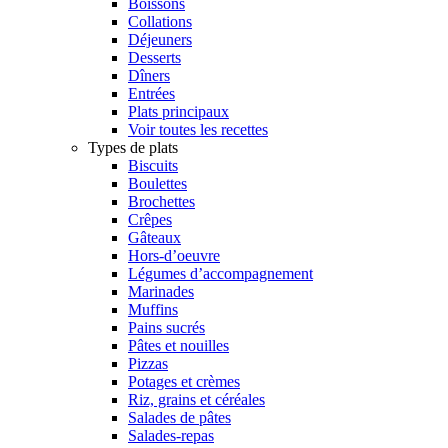
Boissons
Collations
Déjeuners
Desserts
Dîners
Entrées
Plats principaux
Voir toutes les recettes
Types de plats
Biscuits
Boulettes
Brochettes
Crêpes
Gâteaux
Hors-d’oeuvre
Légumes d’accompagnement
Marinades
Muffins
Pains sucrés
Pâtes et nouilles
Pizzas
Potages et crèmes
Riz, grains et céréales
Salades de pâtes
Salades-repas