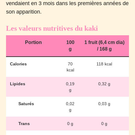
vendaient en 3 mois dans les premières années de
son apparition.
Les valeurs nutritives du kaki
Portion
100
1 fruit (6,4 cm dia)
g
/ 168 g
Calories
70
118 kcal
kcal
Lipides
0,19
0,32 g
g
Saturés
0,02
0,03 g
g
Trans
0 g
0 g