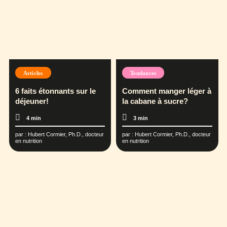
Articles
Tendances
6 faits étonnants sur le
Comment manger léger à
déjeuner!
la cabane à sucre?
4 min
3 min
par :
Hubert Cormier, Ph.D., docteur
par :
Hubert Cormier, Ph.D., docteur
en nutrition
en nutrition