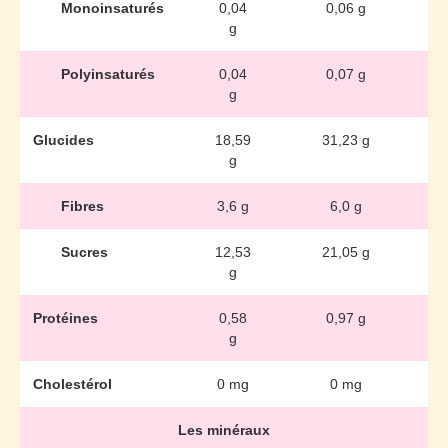
Monoinsaturés
0,04
0,06 g
g
Polyinsaturés
0,04
0,07 g
g
Glucides
18,59
31,23 g
g
Fibres
3,6 g
6,0 g
Sucres
12,53
21,05 g
g
Protéines
0,58
0,97 g
g
Cholestérol
0 mg
0 mg
Les minéraux