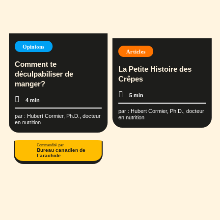
Opinions
Articles
Comment te
La Petite Histoire des
déculpabiliser de
Crêpes
manger?
5 min
4 min
par :
Hubert Cormier, Ph.D., docteur
par :
Hubert Cormier, Ph.D., docteur
en nutrition
en nutrition
Commandité par
Bureau canadien de
l’arachide