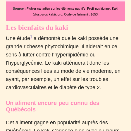
Source :
Fichier canadien sur les éléments nutritifs, Profil nutritionnel, Kaki
(diospyros kaki), cru, Code de l'aliment : 1653.
Les bienfaits du kaki
1
Une
étude
a démontré que le kaki possède une
grande richesse phytochimique. Il aiderait en ce
sens à lutter contre l’hyperlipidémie ou
l’hyperglycémie. Le kaki atténuerait donc les
conséquences liées au mode de vie moderne, en
ayant, par exemple, un effet sur les troubles
cardiovasculaires et le diabète de type 2.
Un aliment encore peu connu des
Québécois
Cet aliment gagne en popularité auprès des
Québécois. Le kaki s’agence bien avec plusieurs