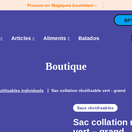
Procure-toi Magiques boulettes!
BP
e
Articles
Aliments
Balados
Boutique
utilisables individuels
Sac collation réutilisable vert - grand
Sacs réutilisables
Sac collation 
vert – grand