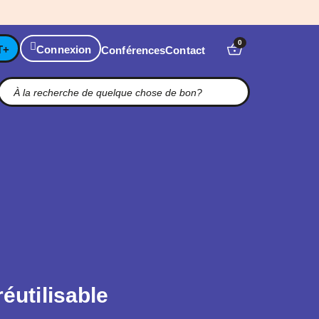
0
T+
Connexion
Conférences
Contact
réutilisable