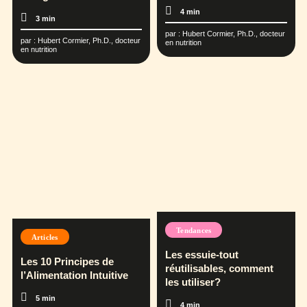
4 min
3 min
par :
Hubert Cormier, Ph.D., docteur
par :
Hubert Cormier, Ph.D., docteur
en nutrition
en nutrition
Tendances
Articles
Les essuie-tout
Les 10 Principes de
réutilisables, comment
l’Alimentation Intuitive
les utiliser?
5 min
4 min