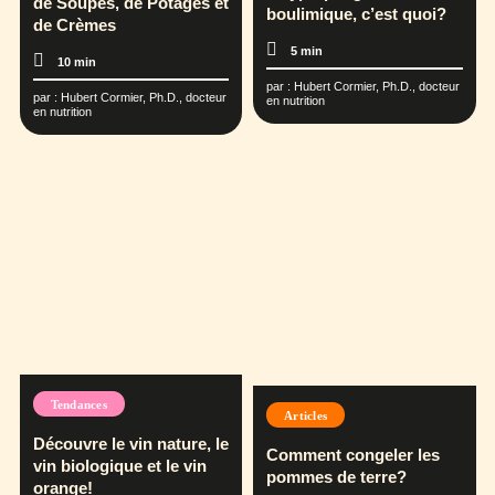
de Soupes, de Potages et
boulimique, c’est quoi?
de Crèmes
5 min
10 min
par :
Hubert Cormier, Ph.D., docteur
par :
Hubert Cormier, Ph.D., docteur
en nutrition
en nutrition
Tendances
Articles
Découvre le vin nature, le
Comment congeler les
vin biologique et le vin
pommes de terre?
orange!