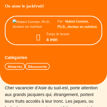
On aime le jackfruit!
Par :
Hubert Cormier,
Ph.D., docteur en nutrition
Temps de lecture
4 min
Catégories
Aliments
Découverte
Cher vacancier d’Asie du sud-est, porte attention
aux grands jacquiers qui, étrangement, portent
leurs fruits accolés à leur tronc. Les jaques, ou