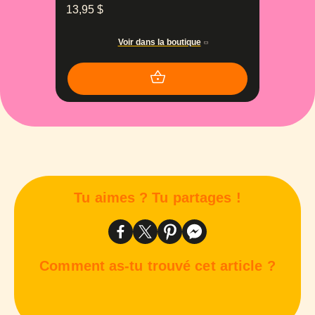
13,95
$
Voir dans la boutique
Tu aimes ? Tu partages !
Comment as-tu trouvé cet article ?