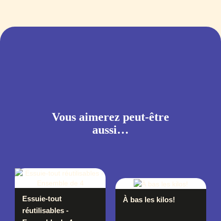
Vous aimerez peut-être
aussi…
Essuie-tout
À bas les kilos!
réutilisables -