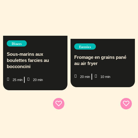
Dîners
Entrées
Sous-marins aux
Fromage en grains pané
boulettes farcies au
au air fryer
bocconcini
20 min
10 min
25 min
20 min