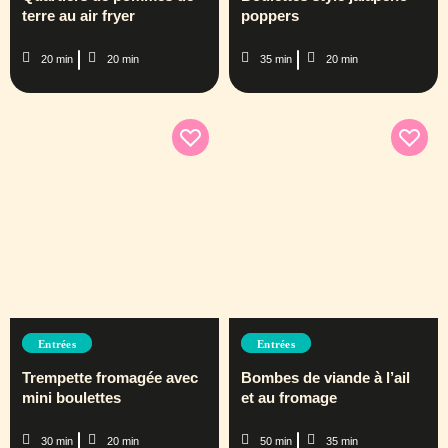
terre au air fryer
poppers
20 min
20 min
35 min
20 min
Entrées
Entrées
Trempette fromagée avec
Bombes de viande à l’ail
mini boulettes
et au fromage
30 min
20 min
50 min
35 min