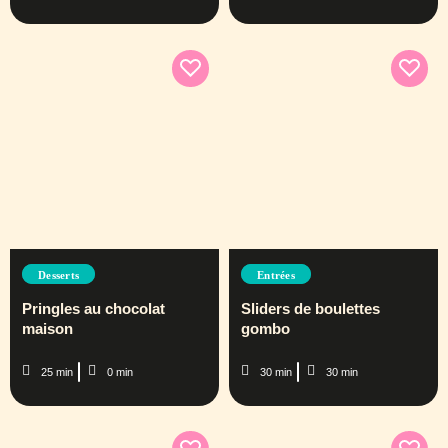
Desserts
Entrées
Pringles au chocolat
Sliders de boulettes
maison
gombo
25 min
0 min
30 min
30 min