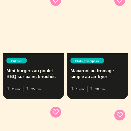
Entrées
Plats principaux
Mini-burgers au poulet
Macaroni au fromage
BBQ sur pains briochés
simple au air fryer
20 min
25 min
15 min
30 min