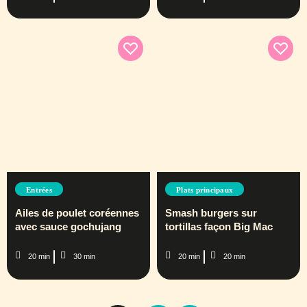
Entrées
Plats principaux
Ailes de poulet coréennes
Smash burgers sur
avec sauce gochujang
tortillas façon Big Mac
20 min
30 min
20 min
20 min