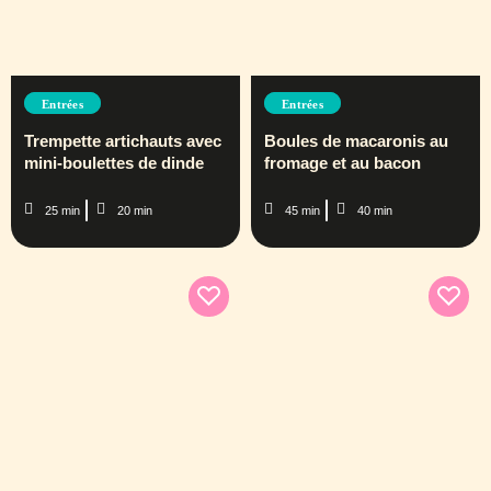
Entrées
Entrées
Trempette artichauts avec
Boules de macaronis au
mini-boulettes de dinde
fromage et au bacon
25 min
20 min
45 min
40 min