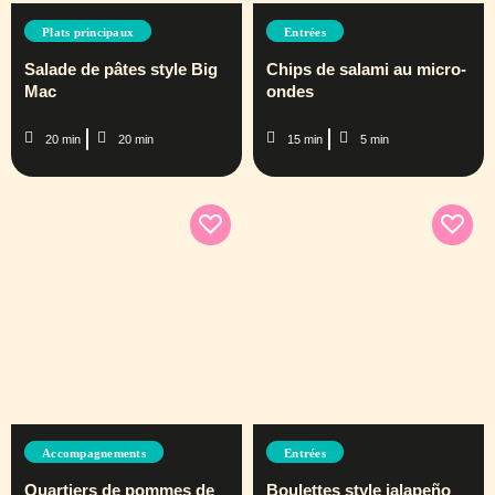
Plats principaux
Entrées
Salade de pâtes style Big
Chips de salami au micro-
Mac
ondes
20 min
20 min
15 min
5 min
Accompagnements
Entrées
Quartiers de pommes de
Boulettes style jalapeño