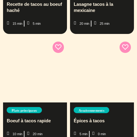
Recette de tacos au boeuf
Lasagne tacos à la
haché
mexicaine
15 min
5 min
20 min
25 min
Plats principaux
Assaisonnements
Boeuf à tacos rapide
Épices à tacos
10 min
20 min
5 min
0 min