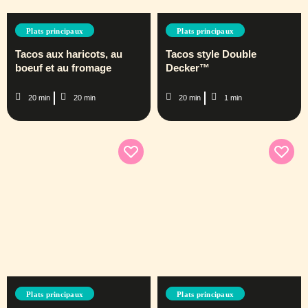
Plats principaux
Plats principaux
Tacos aux haricots, au
Tacos style Double
boeuf et au fromage
Decker™
20 min
20 min
20 min
1 min
Plats principaux
Plats principaux