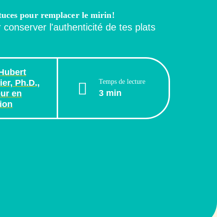
tuces pour remplacer le mirin!
 conserver l'authenticité de tes plats
Hubert
Temps de lecture
er, Ph.D.,
3 min
ur en
tion