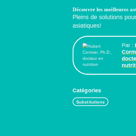
Découvre les meilleures as
Pleins de solutions pour
asiatiques!
Par :
Cormi
docte
nutri
Catégories
Substitutions