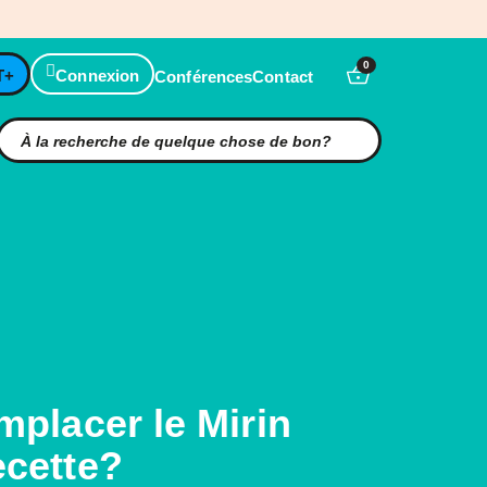
0
T+
Connexion
Conférences
Contact
mplacer le Mirin
cette?