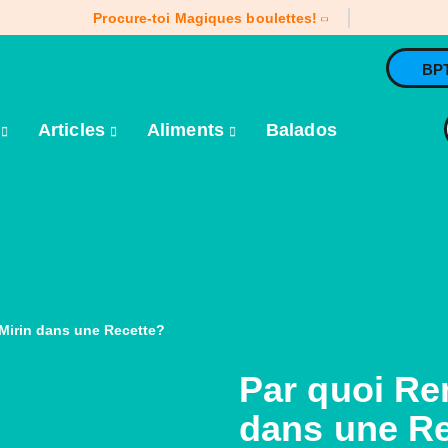
Procure-toi Magiques boulettes!
BP
e
Articles
Aliments
Balados
 Mirin dans une Recette?
Par quoi Re
dans une Re