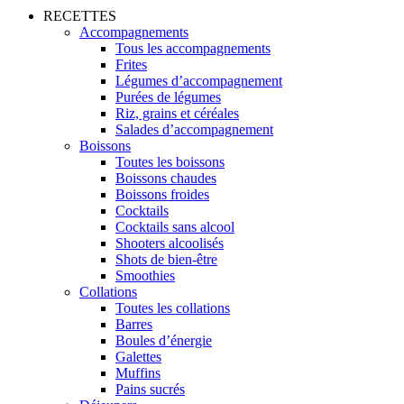
RECETTES
Accompagnements
Tous les accompagnements
Frites
Légumes d’accompagnement
Purées de légumes
Riz, grains et céréales
Salades d’accompagnement
Boissons
Toutes les boissons
Boissons chaudes
Boissons froides
Cocktails
Cocktails sans alcool
Shooters alcoolisés
Shots de bien-être
Smoothies
Collations
Toutes les collations
Barres
Boules d’énergie
Galettes
Muffins
Pains sucrés