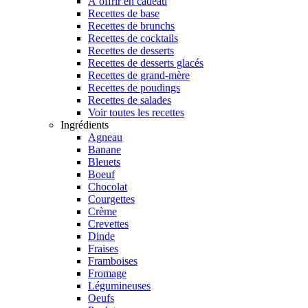
À offrir en cadeau
Recettes de base
Recettes de brunchs
Recettes de cocktails
Recettes de desserts
Recettes de desserts glacés
Recettes de grand-mère
Recettes de poudings
Recettes de salades
Voir toutes les recettes
Ingrédients
Agneau
Banane
Bleuets
Boeuf
Chocolat
Courgettes
Crème
Crevettes
Dinde
Fraises
Framboises
Fromage
Légumineuses
Oeufs