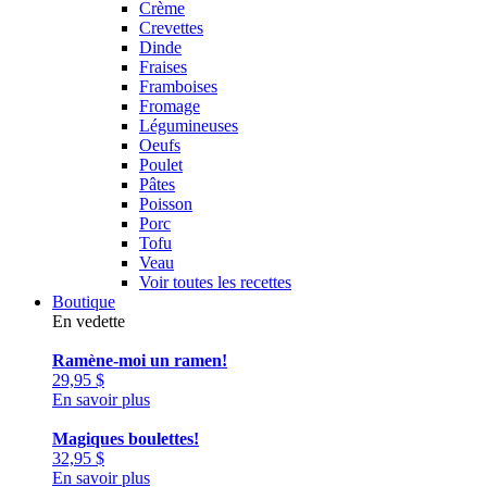
Crème
Crevettes
Dinde
Fraises
Framboises
Fromage
Légumineuses
Oeufs
Poulet
Pâtes
Poisson
Porc
Tofu
Veau
Voir toutes les recettes
Boutique
En vedette
Ramène-moi un ramen!
29,95
$
En savoir plus
Magiques boulettes!
32,95
$
En savoir plus