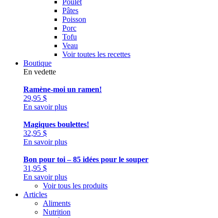
Poulet
Pâtes
Poisson
Porc
Tofu
Veau
Voir toutes les recettes
Boutique
En vedette
Ramène-moi un ramen!
29,95
$
En savoir plus
Magiques boulettes!
32,95
$
En savoir plus
Bon pour toi – 85 idées pour le souper
31,95
$
En savoir plus
Voir tous les produits
Articles
Aliments
Nutrition