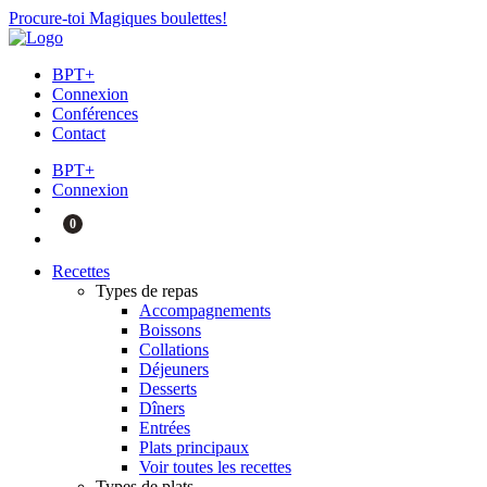
Procure-toi Magiques boulettes!
BPT+
Connexion
Conférences
Contact
BPT+
Connexion
0
Recettes
Types de repas
Accompagnements
Boissons
Collations
Déjeuners
Desserts
Dîners
Entrées
Plats principaux
Voir toutes les recettes
Types de plats