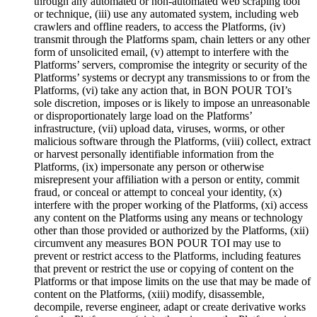
through any automated or non-automated web scraping tool
or technique, (iii) use any automated system, including web
crawlers and offline readers, to access the Platforms, (iv)
transmit through the Platforms spam, chain letters or any other
form of unsolicited email, (v) attempt to interfere with the
Platforms’ servers, compromise the integrity or security of the
Platforms’ systems or decrypt any transmissions to or from the
Platforms, (vi) take any action that, in BON POUR TOI’s
sole discretion, imposes or is likely to impose an unreasonable
or disproportionately large load on the Platforms’
infrastructure, (vii) upload data, viruses, worms, or other
malicious software through the Platforms, (viii) collect, extract
or harvest personally identifiable information from the
Platforms, (ix) impersonate any person or otherwise
misrepresent your affiliation with a person or entity, commit
fraud, or conceal or attempt to conceal your identity, (x)
interfere with the proper working of the Platforms, (xi) access
any content on the Platforms using any means or technology
other than those provided or authorized by the Platforms, (xii)
circumvent any measures BON POUR TOI may use to
prevent or restrict access to the Platforms, including features
that prevent or restrict the use or copying of content on the
Platforms or that impose limits on the use that may be made of
content on the Platforms, (xiii) modify, disassemble,
decompile, reverse engineer, adapt or create derivative works