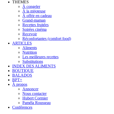
THÈMES
À congeler
À la mijoteuse
À offrir en cadeau
Grand-maman
Recettes fruitées
Soirées cinéma
Recevoir
Réconfortantes (comfort food)
ARTICLES
Aliments
Nutrition
Les meilleures recettes
Substitutions
INDEX DES ALIMENTS
BOUTIQUE
BALADOS
BPT+
À propos
Annoncer
Nous contacter
Hubert Cormier
Paméla Rousseau
Conférences