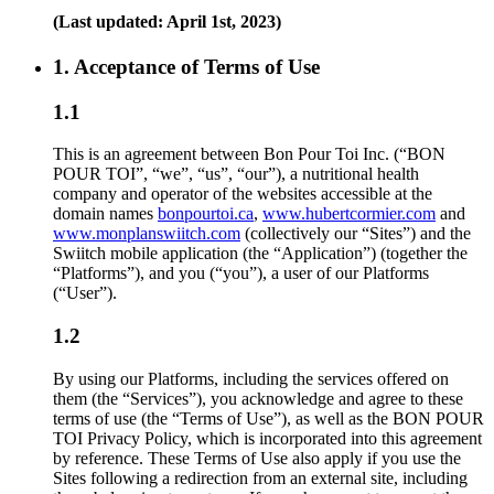
(Last updated: April 1st, 2023)
1. Acceptance of Terms of Use
1.1
This is an agreement between Bon Pour Toi Inc. (“BON
POUR TOI”, “we”, “us”, “our”), a nutritional health
company and operator of the websites accessible at the
domain names
bonpourtoi.ca
,
www.hubertcormier.com
and
www.monplanswiitch.com
(collectively our “Sites”) and the
Swiitch mobile application (the “Application”) (together the
“Platforms”), and you (“you”), a user of our Platforms
(“User”).
1.2
By using our Platforms, including the services offered on
them (the “Services”), you acknowledge and agree to these
terms of use (the “Terms of Use”), as well as the BON POUR
TOI Privacy Policy, which is incorporated into this agreement
by reference. These Terms of Use also apply if you use the
Sites following a redirection from an external site, including