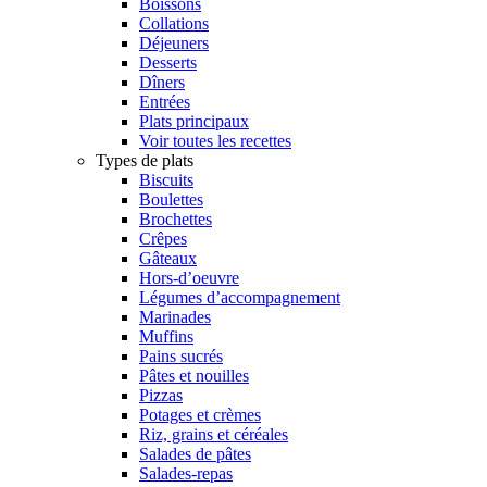
Boissons
Collations
Déjeuners
Desserts
Dîners
Entrées
Plats principaux
Voir toutes les recettes
Types de plats
Biscuits
Boulettes
Brochettes
Crêpes
Gâteaux
Hors-d’oeuvre
Légumes d’accompagnement
Marinades
Muffins
Pains sucrés
Pâtes et nouilles
Pizzas
Potages et crèmes
Riz, grains et céréales
Salades de pâtes
Salades-repas