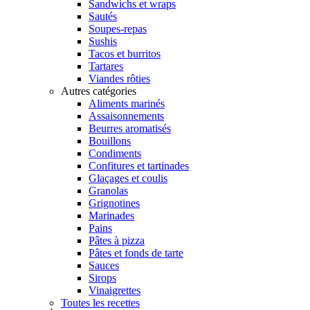
Sandwichs et wraps
Sautés
Soupes-repas
Sushis
Tacos et burritos
Tartares
Viandes rôties
Autres catégories
Aliments marinés
Assaisonnements
Beurres aromatisés
Bouillons
Condiments
Confitures et tartinades
Glaçages et coulis
Granolas
Grignotines
Marinades
Pains
Pâtes à pizza
Pâtes et fonds de tarte
Sauces
Sirops
Vinaigrettes
Toutes les recettes