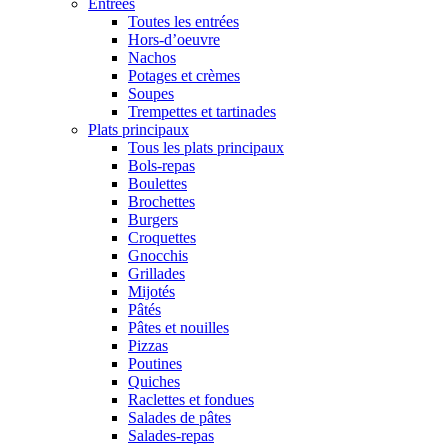
Entrées
Toutes les entrées
Hors-d’oeuvre
Nachos
Potages et crèmes
Soupes
Trempettes et tartinades
Plats principaux
Tous les plats principaux
Bols-repas
Boulettes
Brochettes
Burgers
Croquettes
Gnocchis
Grillades
Mijotés
Pâtés
Pâtes et nouilles
Pizzas
Poutines
Quiches
Raclettes et fondues
Salades de pâtes
Salades-repas