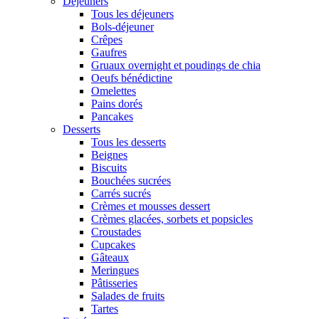
Déjeuners
Tous les déjeuners
Bols-déjeuner
Crêpes
Gaufres
Gruaux overnight et poudings de chia
Oeufs bénédictine
Omelettes
Pains dorés
Pancakes
Desserts
Tous les desserts
Beignes
Biscuits
Bouchées sucrées
Carrés sucrés
Crèmes et mousses dessert
Crèmes glacées, sorbets et popsicles
Croustades
Cupcakes
Gâteaux
Meringues
Pâtisseries
Salades de fruits
Tartes