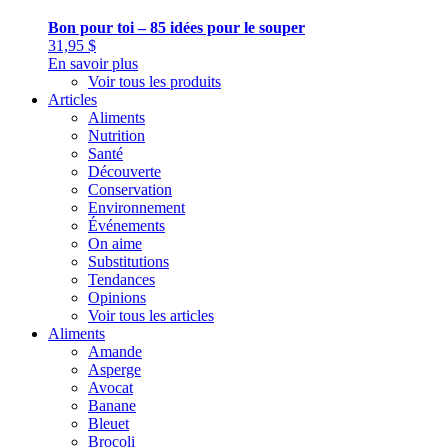
Bon pour toi – 85 idées pour le souper
31,95
$
En savoir plus
Voir tous les produits
Articles
Aliments
Nutrition
Santé
Découverte
Conservation
Environnement
Événements
On aime
Substitutions
Tendances
Opinions
Voir tous les articles
Aliments
Amande
Asperge
Avocat
Banane
Bleuet
Brocoli