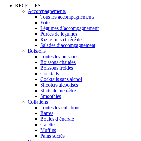
RECETTES
Accompagnements
Tous les accompagnements
Frites
Légumes d’accompagnement
Purées de légumes
Riz, grains et céréales
Salades d’accompagnement
Boissons
Toutes les boissons
Boissons chaudes
Boissons froides
Cocktails
Cocktails sans alcool
Shooters alcoolisés
Shots de bien-être
Smoothies
Collations
Toutes les collations
Barres
Boules d’énergie
Galettes
Muffins
Pains sucrés