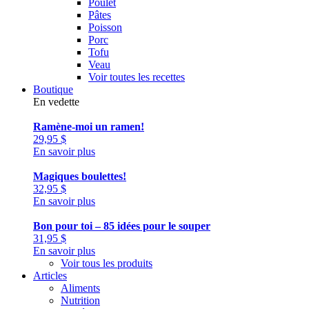
Poulet
Pâtes
Poisson
Porc
Tofu
Veau
Voir toutes les recettes
Boutique
En vedette
Ramène-moi un ramen!
29,95
$
En savoir plus
Magiques boulettes!
32,95
$
En savoir plus
Bon pour toi – 85 idées pour le souper
31,95
$
En savoir plus
Voir tous les produits
Articles
Aliments
Nutrition