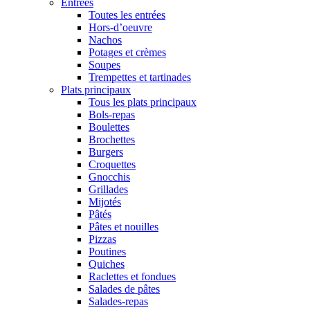
Entrées
Toutes les entrées
Hors-d’oeuvre
Nachos
Potages et crèmes
Soupes
Trempettes et tartinades
Plats principaux
Tous les plats principaux
Bols-repas
Boulettes
Brochettes
Burgers
Croquettes
Gnocchis
Grillades
Mijotés
Pâtés
Pâtes et nouilles
Pizzas
Poutines
Quiches
Raclettes et fondues
Salades de pâtes
Salades-repas