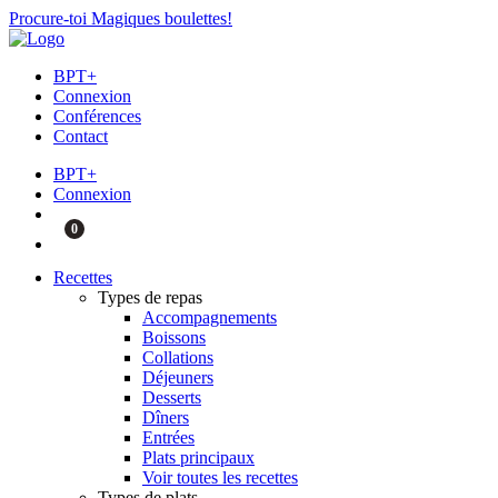
Procure-toi Magiques boulettes!
BPT+
Connexion
Conférences
Contact
BPT+
Connexion
0
Recettes
Types de repas
Accompagnements
Boissons
Collations
Déjeuners
Desserts
Dîners
Entrées
Plats principaux
Voir toutes les recettes
Types de plats