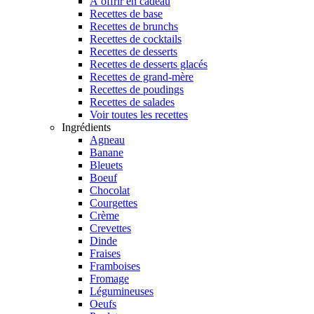
À offrir en cadeau
Recettes de base
Recettes de brunchs
Recettes de cocktails
Recettes de desserts
Recettes de desserts glacés
Recettes de grand-mère
Recettes de poudings
Recettes de salades
Voir toutes les recettes
Ingrédients
Agneau
Banane
Bleuets
Boeuf
Chocolat
Courgettes
Crème
Crevettes
Dinde
Fraises
Framboises
Fromage
Légumineuses
Oeufs