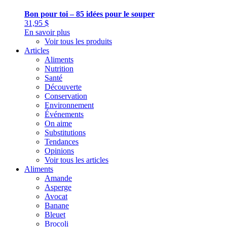
Bon pour toi – 85 idées pour le souper
31,95
$
En savoir plus
Voir tous les produits
Articles
Aliments
Nutrition
Santé
Découverte
Conservation
Environnement
Événements
On aime
Substitutions
Tendances
Opinions
Voir tous les articles
Aliments
Amande
Asperge
Avocat
Banane
Bleuet
Brocoli