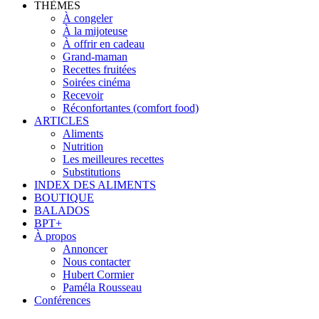
THÈMES
À congeler
À la mijoteuse
À offrir en cadeau
Grand-maman
Recettes fruitées
Soirées cinéma
Recevoir
Réconfortantes (comfort food)
ARTICLES
Aliments
Nutrition
Les meilleures recettes
Substitutions
INDEX DES ALIMENTS
BOUTIQUE
BALADOS
BPT+
À propos
Annoncer
Nous contacter
Hubert Cormier
Paméla Rousseau
Conférences