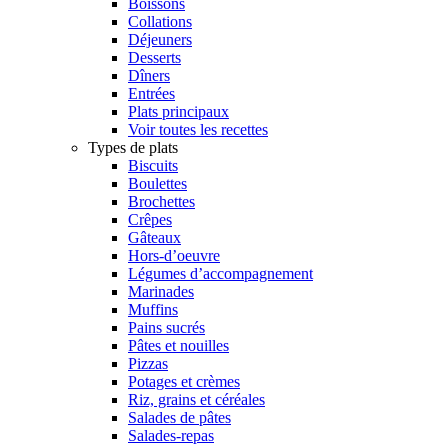
Boissons
Collations
Déjeuners
Desserts
Dîners
Entrées
Plats principaux
Voir toutes les recettes
Types de plats
Biscuits
Boulettes
Brochettes
Crêpes
Gâteaux
Hors-d’oeuvre
Légumes d’accompagnement
Marinades
Muffins
Pains sucrés
Pâtes et nouilles
Pizzas
Potages et crèmes
Riz, grains et céréales
Salades de pâtes
Salades-repas