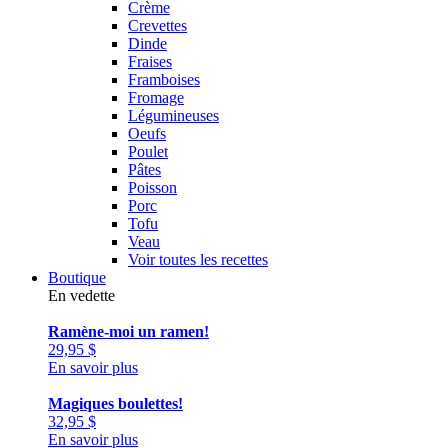
Crème
Crevettes
Dinde
Fraises
Framboises
Fromage
Légumineuses
Oeufs
Poulet
Pâtes
Poisson
Porc
Tofu
Veau
Voir toutes les recettes
Boutique
En vedette
Ramène-moi un ramen!
29,95
$
En savoir plus
Magiques boulettes!
32,95
$
En savoir plus