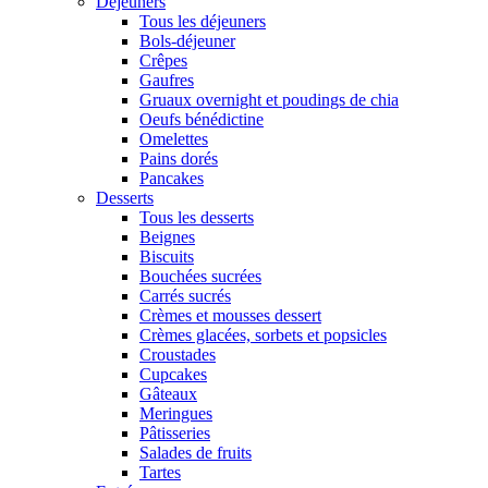
Déjeuners
Tous les déjeuners
Bols-déjeuner
Crêpes
Gaufres
Gruaux overnight et poudings de chia
Oeufs bénédictine
Omelettes
Pains dorés
Pancakes
Desserts
Tous les desserts
Beignes
Biscuits
Bouchées sucrées
Carrés sucrés
Crèmes et mousses dessert
Crèmes glacées, sorbets et popsicles
Croustades
Cupcakes
Gâteaux
Meringues
Pâtisseries
Salades de fruits
Tartes