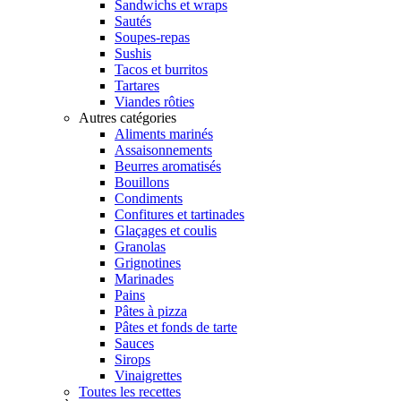
Sandwichs et wraps
Sautés
Soupes-repas
Sushis
Tacos et burritos
Tartares
Viandes rôties
Autres catégories
Aliments marinés
Assaisonnements
Beurres aromatisés
Bouillons
Condiments
Confitures et tartinades
Glaçages et coulis
Granolas
Grignotines
Marinades
Pains
Pâtes à pizza
Pâtes et fonds de tarte
Sauces
Sirops
Vinaigrettes
Toutes les recettes