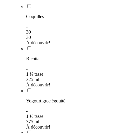
Coquilles
-
30
30
À découvrir!
Ricotta
-
1
⅓
tasse
325
ml
À découvrir!
Yogourt grec égoutté
-
1
½
tasse
375
ml
À découvrir!