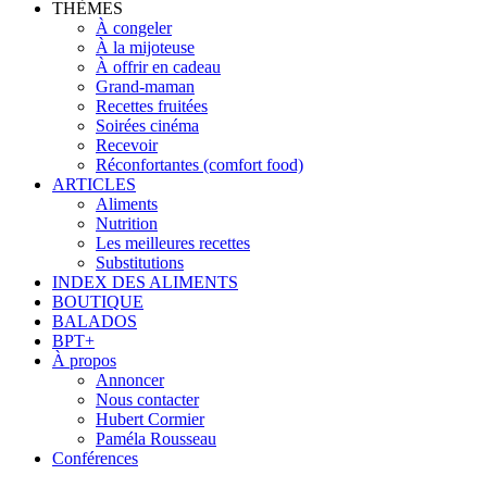
THÈMES
À congeler
À la mijoteuse
À offrir en cadeau
Grand-maman
Recettes fruitées
Soirées cinéma
Recevoir
Réconfortantes (comfort food)
ARTICLES
Aliments
Nutrition
Les meilleures recettes
Substitutions
INDEX DES ALIMENTS
BOUTIQUE
BALADOS
BPT+
À propos
Annoncer
Nous contacter
Hubert Cormier
Paméla Rousseau
Conférences