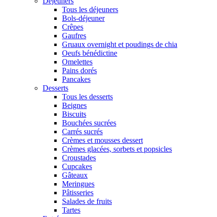
Déjeuners
Tous les déjeuners
Bols-déjeuner
Crêpes
Gaufres
Gruaux overnight et poudings de chia
Oeufs bénédictine
Omelettes
Pains dorés
Pancakes
Desserts
Tous les desserts
Beignes
Biscuits
Bouchées sucrées
Carrés sucrés
Crèmes et mousses dessert
Crèmes glacées, sorbets et popsicles
Croustades
Cupcakes
Gâteaux
Meringues
Pâtisseries
Salades de fruits
Tartes