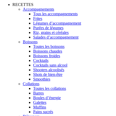
RECETTES
Accompagnements
Tous les accompagnements
Frites
Légumes d’accompagnement
Purées de légumes
Riz, grains et céréales
Salades d’accompagnement
Boissons
Toutes les boissons
Boissons chaudes
Boissons froides
Cocktails
Cocktails sans alcool
Shooters alcoolisés
Shots de bien-être
Smoothies
Collations
Toutes les collations
Barres
Boules d’énergie
Galettes
Muffins
Pains sucrés