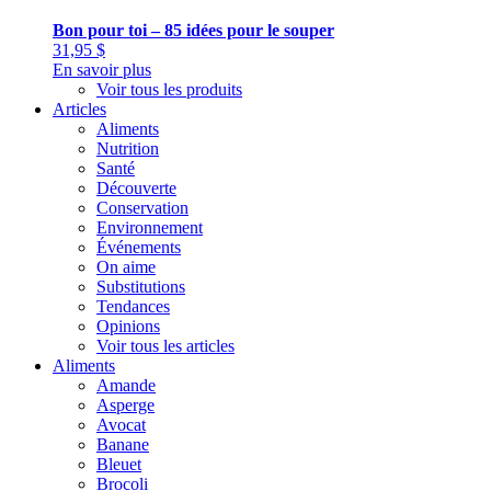
Bon pour toi – 85 idées pour le souper
31,95
$
En savoir plus
Voir tous les produits
Articles
Aliments
Nutrition
Santé
Découverte
Conservation
Environnement
Événements
On aime
Substitutions
Tendances
Opinions
Voir tous les articles
Aliments
Amande
Asperge
Avocat
Banane
Bleuet
Brocoli