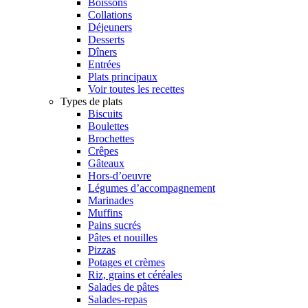
Boissons
Collations
Déjeuners
Desserts
Dîners
Entrées
Plats principaux
Voir toutes les recettes
Types de plats
Biscuits
Boulettes
Brochettes
Crêpes
Gâteaux
Hors-d’oeuvre
Légumes d’accompagnement
Marinades
Muffins
Pains sucrés
Pâtes et nouilles
Pizzas
Potages et crèmes
Riz, grains et céréales
Salades de pâtes
Salades-repas