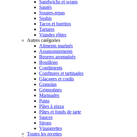
Sandwichs et wraps
Sautés
Soupes-repas
Sushis
Tacos et burritos
Tartares
Viandes rôties
Autres catégories
Aliments marinés
Assaisonnements
Beurres aromatisés
Bouillons
Condiments
Confitures et tartinades
Glaçages et coulis
Granolas
Grignotines
Marinades
Pains
Pâtes à pizza
Pâtes et fonds de tarte
Sauces
Sirops
Vinaigrettes
Toutes les recettes