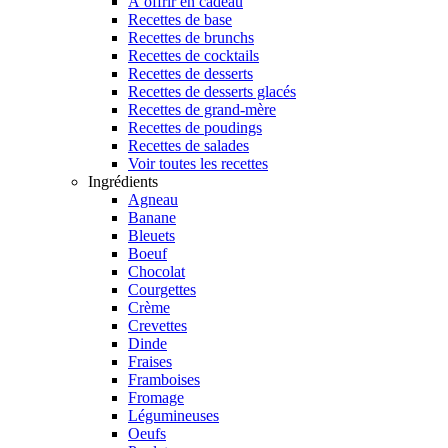
À offrir en cadeau
Recettes de base
Recettes de brunchs
Recettes de cocktails
Recettes de desserts
Recettes de desserts glacés
Recettes de grand-mère
Recettes de poudings
Recettes de salades
Voir toutes les recettes
Ingrédients
Agneau
Banane
Bleuets
Boeuf
Chocolat
Courgettes
Crème
Crevettes
Dinde
Fraises
Framboises
Fromage
Légumineuses
Oeufs