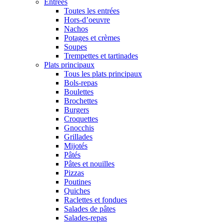
Entrées
Toutes les entrées
Hors-d’oeuvre
Nachos
Potages et crèmes
Soupes
Trempettes et tartinades
Plats principaux
Tous les plats principaux
Bols-repas
Boulettes
Brochettes
Burgers
Croquettes
Gnocchis
Grillades
Mijotés
Pâtés
Pâtes et nouilles
Pizzas
Poutines
Quiches
Raclettes et fondues
Salades de pâtes
Salades-repas