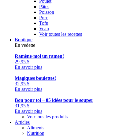
Poulet
Pâtes
Poisson
Porc
Tofu
Veau
Voir toutes les recettes
Boutique
En vedette
Ramène-moi un ramen!
29,95
$
En savoir plus
Magiques boulettes!
32,95
$
En savoir plus
Bon pour toi – 85 idées pour le souper
31,95
$
En savoir plus
Voir tous les produits
Articles
Aliments
Nutrition