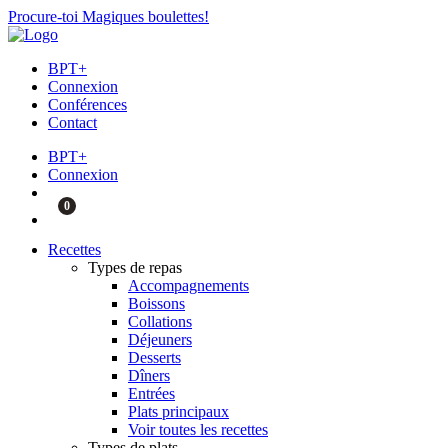
Procure-toi Magiques boulettes!
BPT+
Connexion
Conférences
Contact
BPT+
Connexion
0
Recettes
Types de repas
Accompagnements
Boissons
Collations
Déjeuners
Desserts
Dîners
Entrées
Plats principaux
Voir toutes les recettes
Types de plats