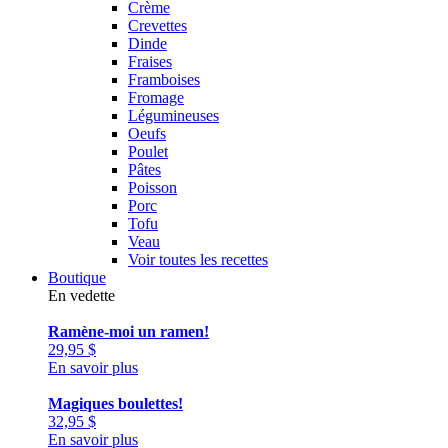
Crème
Crevettes
Dinde
Fraises
Framboises
Fromage
Légumineuses
Oeufs
Poulet
Pâtes
Poisson
Porc
Tofu
Veau
Voir toutes les recettes
Boutique
En vedette
Ramène-moi un ramen!
29,95
$
En savoir plus
Magiques boulettes!
32,95
$
En savoir plus