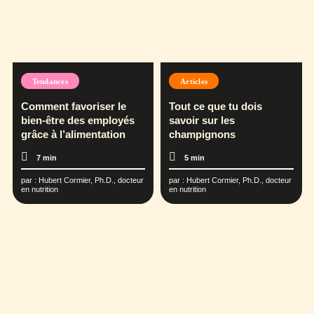
Tendances
Articles
Comment favoriser le
Tout ce que tu dois
bien-être des employés
savoir sur les
grâce à l’alimentation
champignons
7 min
5 min
par :
Hubert Cormier, Ph.D., docteur
par :
Hubert Cormier, Ph.D., docteur
en nutrition
en nutrition