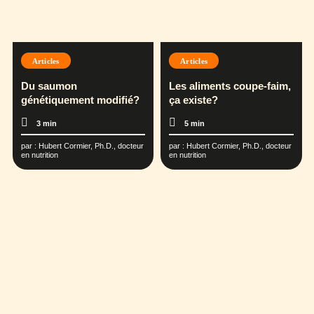
Articles
Articles
Du saumon
Les aliments coupe-faim,
génétiquement modifié?
ça existe?
3 min
5 min
par :
Hubert Cormier, Ph.D., docteur
par :
Hubert Cormier, Ph.D., docteur
en nutrition
en nutrition