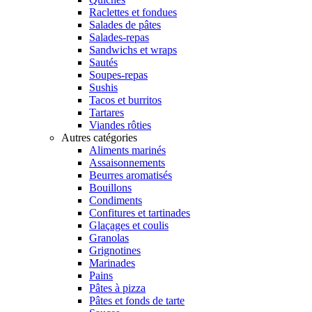
Raclettes et fondues
Salades de pâtes
Salades-repas
Sandwichs et wraps
Sautés
Soupes-repas
Sushis
Tacos et burritos
Tartares
Viandes rôties
Autres catégories
Aliments marinés
Assaisonnements
Beurres aromatisés
Bouillons
Condiments
Confitures et tartinades
Glaçages et coulis
Granolas
Grignotines
Marinades
Pains
Pâtes à pizza
Pâtes et fonds de tarte