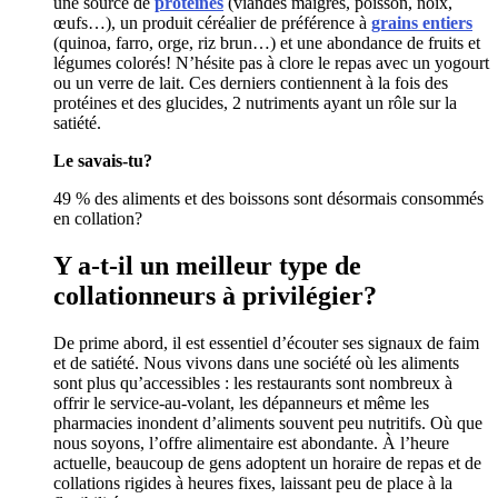
une source de
protéines
(viandes maigres, poisson, noix,
œufs…), un produit céréalier de préférence à
grains entiers
(quinoa, farro, orge, riz brun…) et une abondance de fruits et
légumes colorés! N’hésite pas à clore le repas avec un yogourt
ou un verre de lait. Ces derniers contiennent à la fois des
protéines et des glucides, 2 nutriments ayant un rôle sur la
satiété.
Le savais-tu?
49 % des aliments et des boissons sont désormais consommés
en collation?
Y a-t-il un meilleur type de
collationneurs à privilégier?
De prime abord, il est essentiel d’écouter ses signaux de faim
et de satiété. Nous vivons dans une société où les aliments
sont plus qu’accessibles : les restaurants sont nombreux à
offrir le service-au-volant, les dépanneurs et même les
pharmacies inondent d’aliments souvent peu nutritifs. Où que
nous soyons, l’offre alimentaire est abondante. À l’heure
actuelle, beaucoup de gens adoptent un horaire de repas et de
collations rigides à heures fixes, laissant peu de place à la