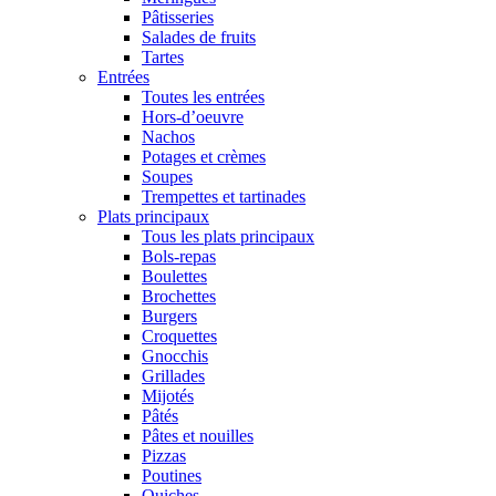
Pâtisseries
Salades de fruits
Tartes
Entrées
Toutes les entrées
Hors-d’oeuvre
Nachos
Potages et crèmes
Soupes
Trempettes et tartinades
Plats principaux
Tous les plats principaux
Bols-repas
Boulettes
Brochettes
Burgers
Croquettes
Gnocchis
Grillades
Mijotés
Pâtés
Pâtes et nouilles
Pizzas
Poutines
Quiches