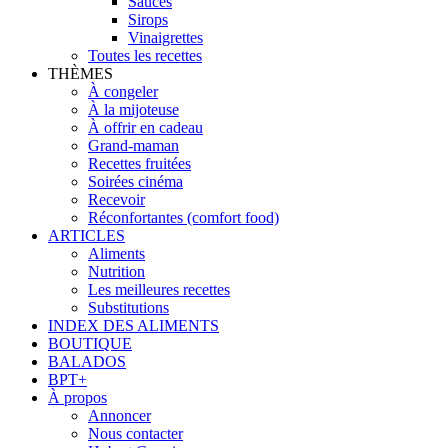
Sauces
Sirops
Vinaigrettes
Toutes les recettes
THÈMES
À congeler
À la mijoteuse
À offrir en cadeau
Grand-maman
Recettes fruitées
Soirées cinéma
Recevoir
Réconfortantes (comfort food)
ARTICLES
Aliments
Nutrition
Les meilleures recettes
Substitutions
INDEX DES ALIMENTS
BOUTIQUE
BALADOS
BPT+
À propos
Annoncer
Nous contacter