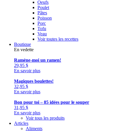
Oeufs
Poulet
Pâtes
Poisson
Porc
Tofu
Veau
Voir toutes les recettes
Boutique
En vedette
Ramène-moi un ramen!
29,95
$
En savoir plus
Magiques boulettes!
32,95
$
En savoir plus
Bon pour toi – 85 idées pour le souper
31,95
$
En savoir plus
Voir tous les produits
Articles
Aliments