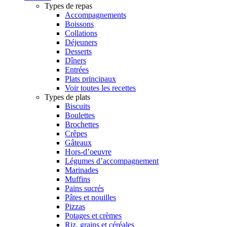
Types de repas
Accompagnements
Boissons
Collations
Déjeuners
Desserts
Dîners
Entrées
Plats principaux
Voir toutes les recettes
Types de plats
Biscuits
Boulettes
Brochettes
Crêpes
Gâteaux
Hors-d’oeuvre
Légumes d’accompagnement
Marinades
Muffins
Pains sucrés
Pâtes et nouilles
Pizzas
Potages et crèmes
Riz, grains et céréales