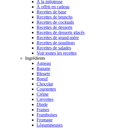
À la mijoteuse
À offrir en cadeau
Recettes de base
Recettes de brunchs
Recettes de cocktails
Recettes de desserts
Recettes de desserts glacés
Recettes de grand-mère
Recettes de poudings
Recettes de salades
Voir toutes les recettes
Ingrédients
Agneau
Banane
Bleuets
Boeuf
Chocolat
Courgettes
Crème
Crevettes
Dinde
Fraises
Framboises
Fromage
Légumineuses