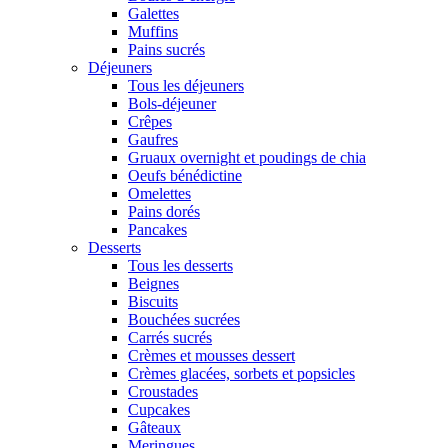
Galettes
Muffins
Pains sucrés
Déjeuners
Tous les déjeuners
Bols-déjeuner
Crêpes
Gaufres
Gruaux overnight et poudings de chia
Oeufs bénédictine
Omelettes
Pains dorés
Pancakes
Desserts
Tous les desserts
Beignes
Biscuits
Bouchées sucrées
Carrés sucrés
Crèmes et mousses dessert
Crèmes glacées, sorbets et popsicles
Croustades
Cupcakes
Gâteaux
Meringues