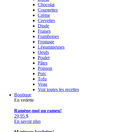
Chocolat
Courgettes
Crème
Crevettes
Dinde
Fraises
Framboises
Fromage
Légumineuses
Oeufs
Poulet
Pâtes
Poisson
Porc
Tofu
Veau
Voir toutes les recettes
Boutique
En vedette
Ramène-moi un ramen!
29,95
$
En savoir plus
Magiques boulettes!