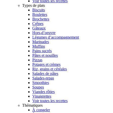
Voir toutes les recettes
Types de plats
Biscuits
Boulettes
Brochettes
Crêpes
Gâteaux
Hors-d’oeuvre
Légumes d’accompagnement
Marinades
Muffins
Pains sucrés
Pâtes et nouilles
Pizzas
Potages et crèmes
Riz, grains et céréales
Salades de pâtes
Salades-repas
Smoothies
Soupes
Viandes rôties
Vinaigrettes
Voir toutes les recettes
Thématiques
À congeler