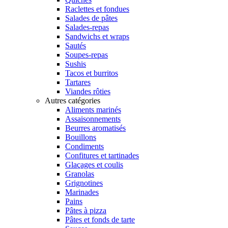
Raclettes et fondues
Salades de pâtes
Salades-repas
Sandwichs et wraps
Sautés
Soupes-repas
Sushis
Tacos et burritos
Tartares
Viandes rôties
Autres catégories
Aliments marinés
Assaisonnements
Beurres aromatisés
Bouillons
Condiments
Confitures et tartinades
Glaçages et coulis
Granolas
Grignotines
Marinades
Pains
Pâtes à pizza
Pâtes et fonds de tarte