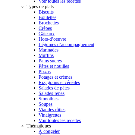
Voir toutes les recettes
Types de plats
Biscuits
Boulettes
Brochettes
Crêpes
Gâteaux
Hors-d’oeuvre
Légumes d’accompagnement
Marinades
Muffins
Pains sucrés
Pâtes et nouilles
Pizzas
Potages et crèmes
Riz, grains et céréales
Salades de pâtes
Salades-repas
Smoothies
Soupes
Viandes rôties
Vinaigrettes
Voir toutes les recettes
Thématiques
À congeler