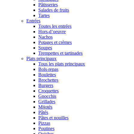
Pâtisseries
Salades de fruits
Tartes
Entrées
Toutes les entrées
Hors-d’oeuvre
Nachos
Potages et crèmes
Soupes
Trempettes et tartinades
Plats principaux
Tous les plats principaux
Bols-repas
Boulettes
Brochettes
Burgers
Croquettes
Gnocchis
Grillades
Mijotés
Pâtés
Pâtes et nouilles
Pizzas
Poutines
Quiches