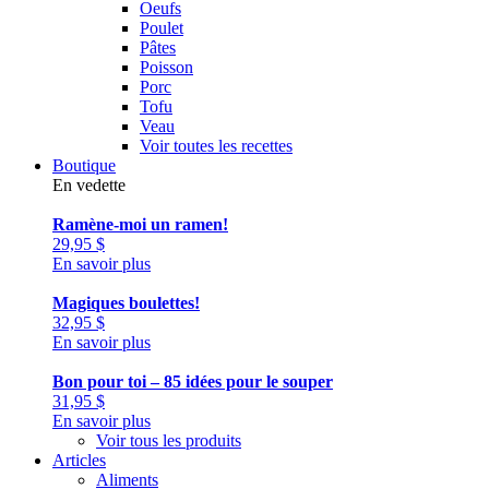
Oeufs
Poulet
Pâtes
Poisson
Porc
Tofu
Veau
Voir toutes les recettes
Boutique
En vedette
Ramène-moi un ramen!
29,95
$
En savoir plus
Magiques boulettes!
32,95
$
En savoir plus
Bon pour toi – 85 idées pour le souper
31,95
$
En savoir plus
Voir tous les produits
Articles
Aliments