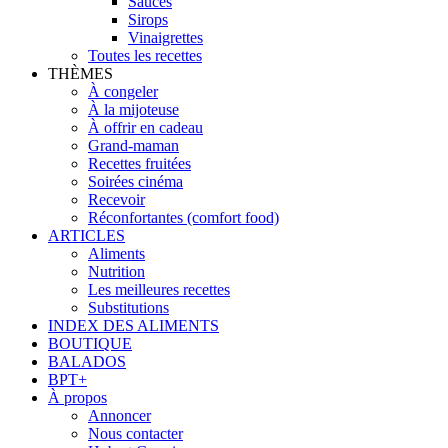
Sauces
Sirops
Vinaigrettes
Toutes les recettes
THÈMES
À congeler
À la mijoteuse
À offrir en cadeau
Grand-maman
Recettes fruitées
Soirées cinéma
Recevoir
Réconfortantes (comfort food)
ARTICLES
Aliments
Nutrition
Les meilleures recettes
Substitutions
INDEX DES ALIMENTS
BOUTIQUE
BALADOS
BPT+
À propos
Annoncer
Nous contacter