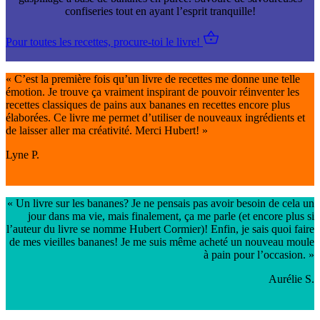
confiseries tout en ayant l’esprit tranquille!
Pour toutes les recettes, procure-toi le livre!
« C’est la première fois qu’un livre de recettes me donne une telle
émotion. Je trouve ça vraiment inspirant de pouvoir réinventer les
recettes classiques de pains aux bananes en recettes encore plus
élaborées. Ce livre me permet d’utiliser de nouveaux ingrédients et
de laisser aller ma créativité. Merci Hubert! »
Lyne P.
« Un livre sur les bananes? Je ne pensais pas avoir besoin de cela un
jour dans ma vie, mais finalement, ça me parle (et encore plus si
l’auteur du livre se nomme Hubert Cormier)! Enfin, je sais quoi faire
de mes vieilles bananes! Je me suis même acheté un nouveau moule
à pain pour l’occasion. »
Aurélie S.