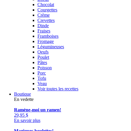
Chocolat
Courgettes
Crème
Crevettes
Dinde
Fraises
Framboises
Fromage
Légumineuses
Oeufs
Poulet
Pâtes
Poisson
Porc
Tofu
Veau
Voir toutes les recettes
Boutique
En vedette
Ramène-moi un ramen!
29,95
$
En savoir plus
Magiques boulettes!