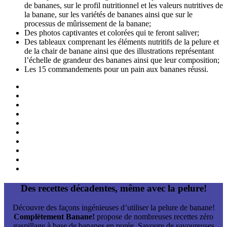
de bananes, sur le profil nutritionnel et les valeurs nutritives de
la banane, sur les variétés de bananes ainsi que sur le
processus de mûrissement de la banane;
Des photos captivantes et colorées qui te feront saliver;
Des tableaux comprenant les éléments nutritifs de la pelure et
de la chair de banane ainsi que des illustrations représentant
l’échelle de grandeur des bananes ainsi que leur composition;
Les 15 commandements pour un pain aux bananes réussi.
Des recettes décadentes, même avec la pelure!
Découvre des façons ingénieuses d’utiliser la pelure de banane!
Complètement Banane!
propose de nombreuses recettes zéro
gaspillage à base de bananes en purée. Savoure de savoureuses