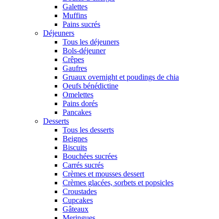
Galettes
Muffins
Pains sucrés
Déjeuners
Tous les déjeuners
Bols-déjeuner
Crêpes
Gaufres
Gruaux overnight et poudings de chia
Oeufs bénédictine
Omelettes
Pains dorés
Pancakes
Desserts
Tous les desserts
Beignes
Biscuits
Bouchées sucrées
Carrés sucrés
Crèmes et mousses dessert
Crèmes glacées, sorbets et popsicles
Croustades
Cupcakes
Gâteaux
Meringues