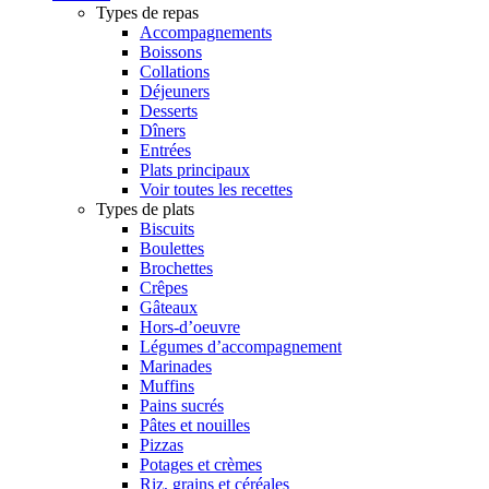
Types de repas
Accompagnements
Boissons
Collations
Déjeuners
Desserts
Dîners
Entrées
Plats principaux
Voir toutes les recettes
Types de plats
Biscuits
Boulettes
Brochettes
Crêpes
Gâteaux
Hors-d’oeuvre
Légumes d’accompagnement
Marinades
Muffins
Pains sucrés
Pâtes et nouilles
Pizzas
Potages et crèmes
Riz, grains et céréales