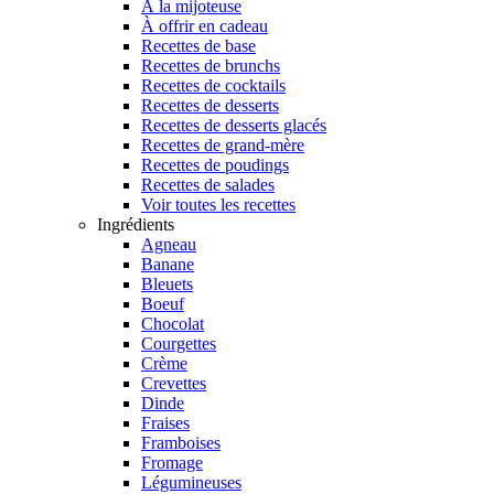
À la mijoteuse
À offrir en cadeau
Recettes de base
Recettes de brunchs
Recettes de cocktails
Recettes de desserts
Recettes de desserts glacés
Recettes de grand-mère
Recettes de poudings
Recettes de salades
Voir toutes les recettes
Ingrédients
Agneau
Banane
Bleuets
Boeuf
Chocolat
Courgettes
Crème
Crevettes
Dinde
Fraises
Framboises
Fromage
Légumineuses