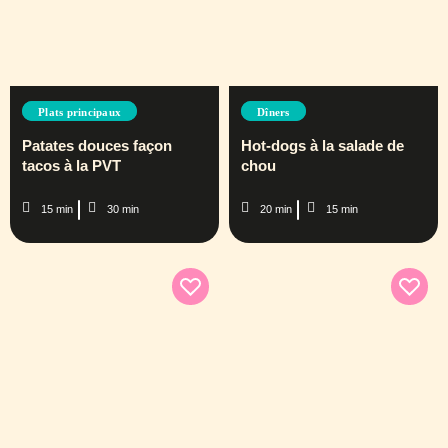
Plats principaux
Dîners
Patates douces façon
Hot-dogs à la salade de
tacos à la PVT
chou
15 min
30 min
20 min
15 min