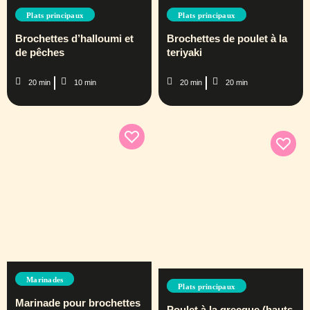
Plats principaux
Plats principaux
Brochettes d’halloumi et
Brochettes de poulet à la
de pêches
teriyaki
20 min
10 min
20 min
20 min
Marinades
Plats principaux
Marinade pour brochettes
Poulet à la grecque (hauts