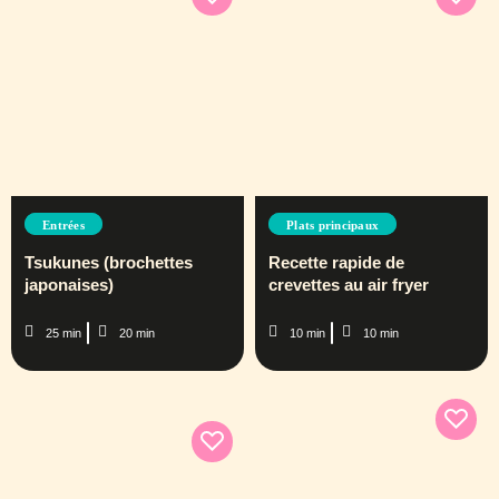
Entrées
Plats principaux
Tsukunes (brochettes
Recette rapide de
japonaises)
crevettes au air fryer
25 min
20 min
10 min
10 min