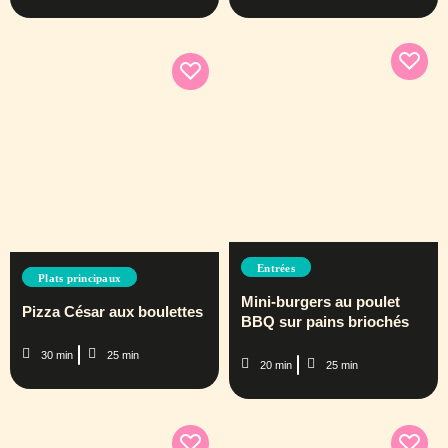
Entrées
Plats principaux
Mini-burgers au poulet
Pizza César aux boulettes
BBQ sur pains briochés
30 min
25 min
20 min
25 min