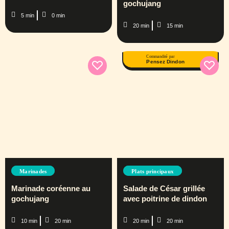
gochujang
5 min
0 min
20 min
15 min
Commandité par
Pensez Dindon
Marinades
Plats principaux
Marinade coréenne au
Salade de César grillée
gochujang
avec poitrine de dindon
10 min
20 min
20 min
20 min