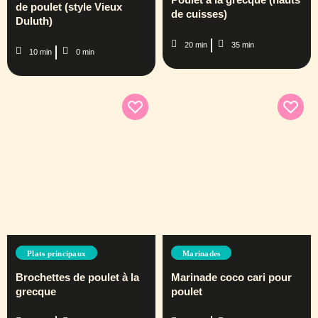
de poulet (style Vieux
de cuisses)
Duluth)
20 min
35 min
10 min
0 min
Plats principaux
Marinades
Brochettes de poulet à la
Marinade coco cari pour
grecque
poulet