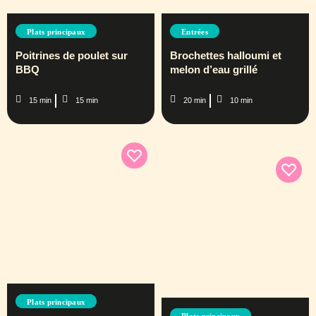
Plats principaux
Entrées
Poitrines de poulet sur
Brochettes halloumi et
BBQ
melon d’eau grillé
15 min
15 min
20 min
10 min
Plats principaux
Plats principaux