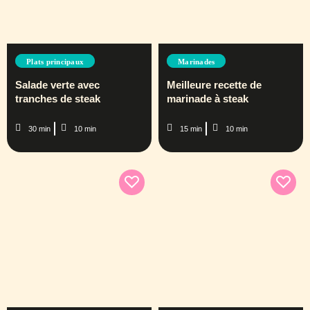
Plats principaux
Marinades
Salade verte avec
Meilleure recette de
tranches de steak
marinade à steak
30 min
10 min
15 min
10 min