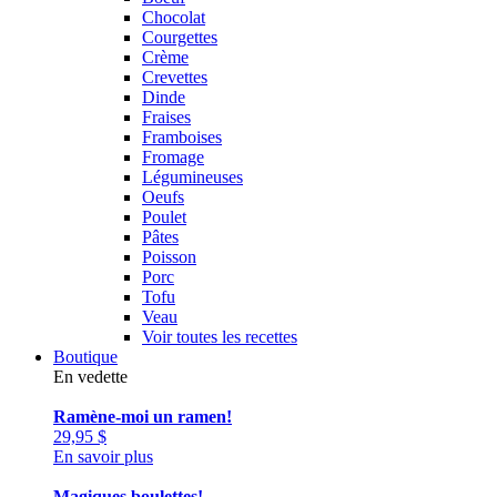
Chocolat
Courgettes
Crème
Crevettes
Dinde
Fraises
Framboises
Fromage
Légumineuses
Oeufs
Poulet
Pâtes
Poisson
Porc
Tofu
Veau
Voir toutes les recettes
Boutique
En vedette
Ramène-moi un ramen!
29,95
$
En savoir plus
Magiques boulettes!