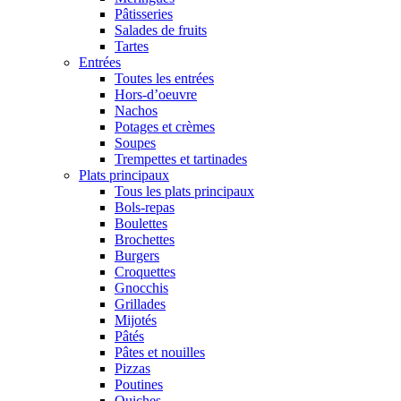
Pâtisseries
Salades de fruits
Tartes
Entrées
Toutes les entrées
Hors-d’oeuvre
Nachos
Potages et crèmes
Soupes
Trempettes et tartinades
Plats principaux
Tous les plats principaux
Bols-repas
Boulettes
Brochettes
Burgers
Croquettes
Gnocchis
Grillades
Mijotés
Pâtés
Pâtes et nouilles
Pizzas
Poutines
Quiches