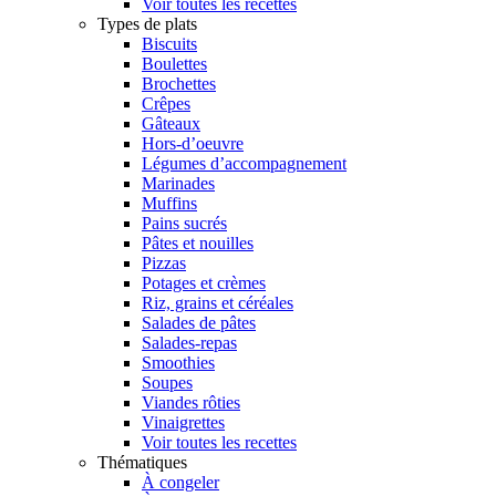
Voir toutes les recettes
Types de plats
Biscuits
Boulettes
Brochettes
Crêpes
Gâteaux
Hors-d’oeuvre
Légumes d’accompagnement
Marinades
Muffins
Pains sucrés
Pâtes et nouilles
Pizzas
Potages et crèmes
Riz, grains et céréales
Salades de pâtes
Salades-repas
Smoothies
Soupes
Viandes rôties
Vinaigrettes
Voir toutes les recettes
Thématiques
À congeler