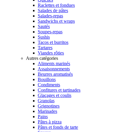
Raclettes et fondues
Salades de pâtes
Salades-repas
Sandwichs et wraps
Sautés
Soupes-repas
Sushis
Tacos et burritos
Tartares
Viandes rôties
Autres catégories
Aliments marinés
Assaisonnements
Beurres aromatisés
Bouillons
Condiments
Confitures et tartinades
Glaçages et coulis
Granolas
Grignotines
Marinades
Pains
Pâtes à pizza
Pâtes et fonds de tarte