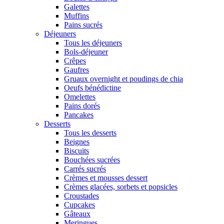
Galettes
Muffins
Pains sucrés
Déjeuners
Tous les déjeuners
Bols-déjeuner
Crêpes
Gaufres
Gruaux overnight et poudings de chia
Oeufs bénédictine
Omelettes
Pains dorés
Pancakes
Desserts
Tous les desserts
Beignes
Biscuits
Bouchées sucrées
Carrés sucrés
Crèmes et mousses dessert
Crèmes glacées, sorbets et popsicles
Croustades
Cupcakes
Gâteaux
Meringues