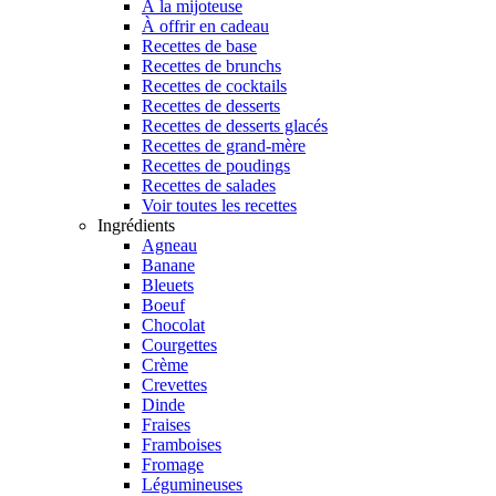
À la mijoteuse
À offrir en cadeau
Recettes de base
Recettes de brunchs
Recettes de cocktails
Recettes de desserts
Recettes de desserts glacés
Recettes de grand-mère
Recettes de poudings
Recettes de salades
Voir toutes les recettes
Ingrédients
Agneau
Banane
Bleuets
Boeuf
Chocolat
Courgettes
Crème
Crevettes
Dinde
Fraises
Framboises
Fromage
Légumineuses