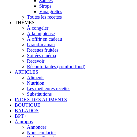
Sauces
Sirops
Vinaigrettes
Toutes les recettes
THÈMES
À congeler
À la mijoteuse
À offrir en cadeau
Grand-maman
Recettes fruitées
Soirées cinéma
Recevoir
Réconfortantes (comfort food)
ARTICLES
Aliments
Nutrition
Les meilleures recettes
Substitutions
INDEX DES ALIMENTS
BOUTIQUE
BALADOS
BPT+
À propos
Annoncer
Nous contacter