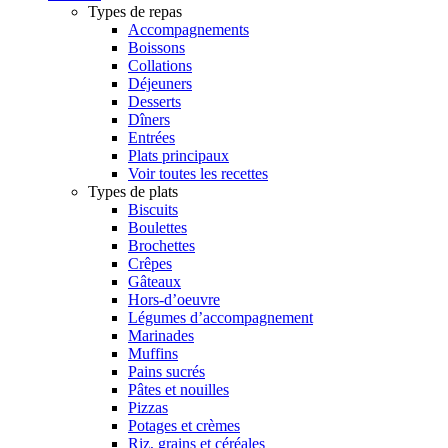
Types de repas
Accompagnements
Boissons
Collations
Déjeuners
Desserts
Dîners
Entrées
Plats principaux
Voir toutes les recettes
Types de plats
Biscuits
Boulettes
Brochettes
Crêpes
Gâteaux
Hors-d’oeuvre
Légumes d’accompagnement
Marinades
Muffins
Pains sucrés
Pâtes et nouilles
Pizzas
Potages et crèmes
Riz, grains et céréales