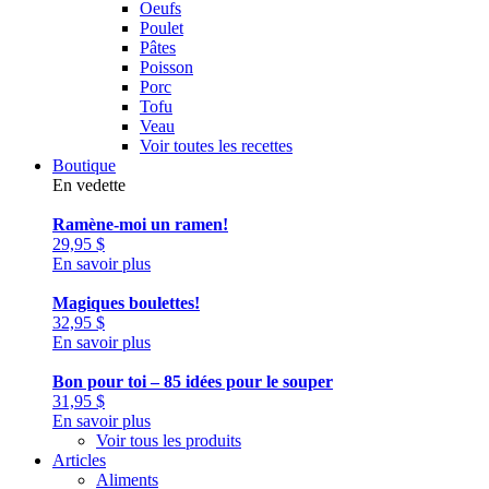
Oeufs
Poulet
Pâtes
Poisson
Porc
Tofu
Veau
Voir toutes les recettes
Boutique
En vedette
Ramène-moi un ramen!
29,95
$
En savoir plus
Magiques boulettes!
32,95
$
En savoir plus
Bon pour toi – 85 idées pour le souper
31,95
$
En savoir plus
Voir tous les produits
Articles
Aliments