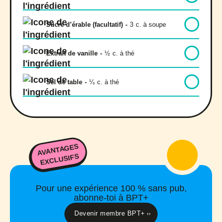
Sucre d’érable (facultatif)
-
3
c. à soupe
Extrait de vanille
-
½
c. à thé
Sel de table
-
¼
c. à thé
AVANTAGES
EXCLUSIFS
Pour une expérience 100 % sans pub,
abonne-toi à BPT+
Devenir membre BPT+