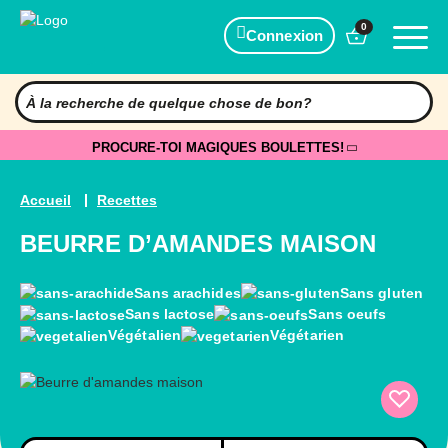
0
Connexion
PROCURE-TOI MAGIQUES BOULETTES!
Accueil
Recettes
BEURRE D’AMANDES MAISON
Sans arachides
Sans gluten
Sans lactose
Sans oeufs
Végétalien
Végétarien