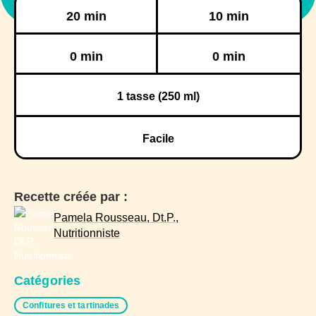
Préparation
Cuisson
20 min
10 min
Réfrigération
Congélation
0 min
0 min
1
tasse (250 ml)
Facile
Recette créée par :
Pamela Rousseau, Dt.P.,
Nutritionniste
Catégories
Confitures et tartinades