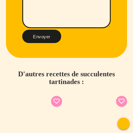
Envoyer
D'autres recettes de succulentes
tartinades :
To