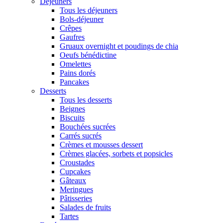
Déjeuners
Tous les déjeuners
Bols-déjeuner
Crêpes
Gaufres
Gruaux overnight et poudings de chia
Oeufs bénédictine
Omelettes
Pains dorés
Pancakes
Desserts
Tous les desserts
Beignes
Biscuits
Bouchées sucrées
Carrés sucrés
Crèmes et mousses dessert
Crèmes glacées, sorbets et popsicles
Croustades
Cupcakes
Gâteaux
Meringues
Pâtisseries
Salades de fruits
Tartes