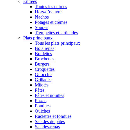
Entrées
Toutes les entrées
Hors-d’oeuvre
Nachos
Potages et crèmes
Soupes
Trempettes et tartinades
Plats principaux
Tous les plats principaux
Bols-repas
Boulettes
Brochettes
Burgers
Croquettes
Gnocchis
Grillades
Mijotés
Pâtés
Pâtes et nouilles
Pizzas
Poutines
Quiches
Raclettes et fondues
Salades de pâtes
Salades-repas