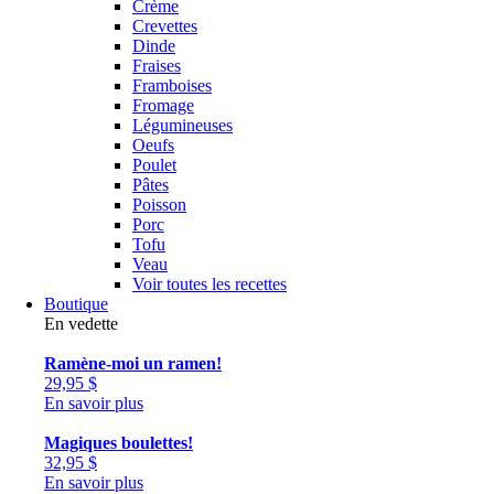
Crème
Crevettes
Dinde
Fraises
Framboises
Fromage
Légumineuses
Oeufs
Poulet
Pâtes
Poisson
Porc
Tofu
Veau
Voir toutes les recettes
Boutique
En vedette
Ramène-moi un ramen!
29,95
$
En savoir plus
Magiques boulettes!
32,95
$
En savoir plus