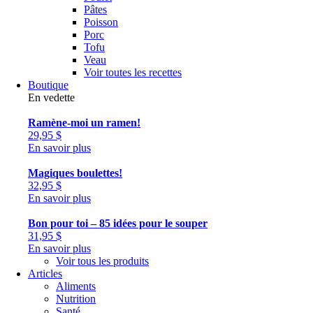
Pâtes
Poisson
Porc
Tofu
Veau
Voir toutes les recettes
Boutique
En vedette
Ramène-moi un ramen!
29,95
$
En savoir plus
Magiques boulettes!
32,95
$
En savoir plus
Bon pour toi – 85 idées pour le souper
31,95
$
En savoir plus
Voir tous les produits
Articles
Aliments
Nutrition
Santé