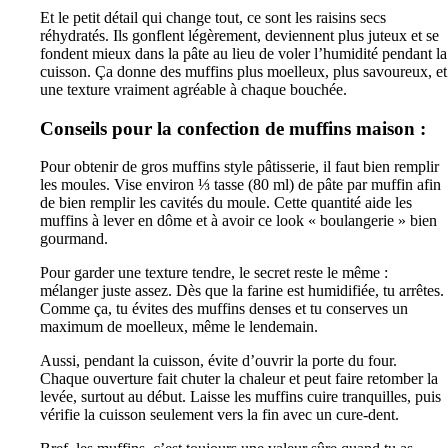
Et le petit détail qui change tout, ce sont les raisins secs
réhydratés. Ils gonflent légèrement, deviennent plus juteux et se
fondent mieux dans la pâte au lieu de voler l’humidité pendant la
cuisson. Ça donne des muffins plus moelleux, plus savoureux, et
une texture vraiment agréable à chaque bouchée.
Conseils pour la confection de muffins maison :
Pour obtenir de gros muffins style pâtisserie, il faut bien remplir
les moules. Vise environ ⅓ tasse (80 ml) de pâte par muffin afin
de bien remplir les cavités du moule. Cette quantité aide les
muffins à lever en dôme et à avoir ce look « boulangerie » bien
gourmand.
Pour garder une texture tendre, le secret reste le même :
mélanger juste assez. Dès que la farine est humidifiée, tu arrêtes.
Comme ça, tu évites des muffins denses et tu conserves un
maximum de moelleux, même le lendemain.
Aussi, pendant la cuisson, évite d’ouvrir la porte du four.
Chaque ouverture fait chuter la chaleur et peut faire retomber la
levée, surtout au début. Laisse les muffins cuire tranquilles, puis
vérifie la cuisson seulement vers la fin avec un cure-dent.