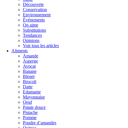
Découverte
Conservation
Environnement
Événements
On aime
Substitutions
Tendances
Opinions
Voir tous les articles
Aliments
Amande
Asperge
Avocat
Banane
Bleuet
Brocoli
Datte
Edamame
Mayonnaise
Oeuf
Patate douce
Pistache
Pomme
Poudre d’amandes
Quinoa