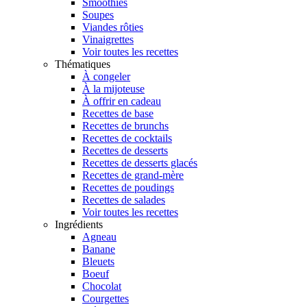
Smoothies
Soupes
Viandes rôties
Vinaigrettes
Voir toutes les recettes
Thématiques
À congeler
À la mijoteuse
À offrir en cadeau
Recettes de base
Recettes de brunchs
Recettes de cocktails
Recettes de desserts
Recettes de desserts glacés
Recettes de grand-mère
Recettes de poudings
Recettes de salades
Voir toutes les recettes
Ingrédients
Agneau
Banane
Bleuets
Boeuf
Chocolat
Courgettes