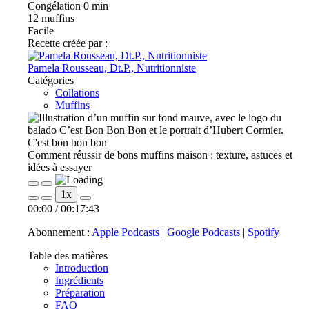
Congélation
0 min
12
muffins
Facile
Recette créée par :
Pamela Rousseau, Dt.P., Nutritionniste
Catégories
Collations
Muffins
C'est bon bon bon
Comment réussir de bons muffins maison : texture, astuces et
idées à essayer
Play
Pause
1x
Episode
Episode
00:00
/
00:17:43
Abonnement :
Apple Podcasts
|
Google Podcasts
|
Spotify
Table des matières
Introduction
Ingrédients
Préparation
FAQ