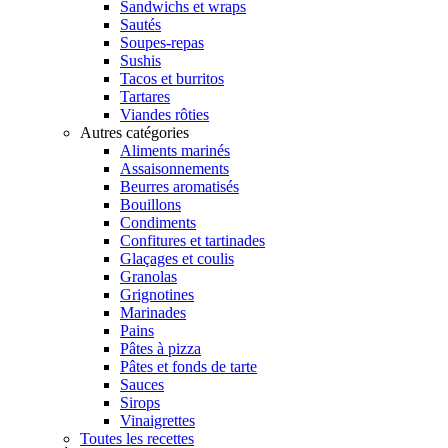
Sandwichs et wraps
Sautés
Soupes-repas
Sushis
Tacos et burritos
Tartares
Viandes rôties
Autres catégories
Aliments marinés
Assaisonnements
Beurres aromatisés
Bouillons
Condiments
Confitures et tartinades
Glaçages et coulis
Granolas
Grignotines
Marinades
Pains
Pâtes à pizza
Pâtes et fonds de tarte
Sauces
Sirops
Vinaigrettes
Toutes les recettes