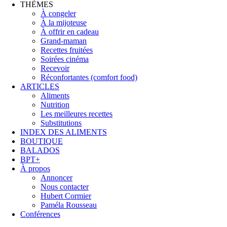
THÈMES
À congeler
À la mijoteuse
À offrir en cadeau
Grand-maman
Recettes fruitées
Soirées cinéma
Recevoir
Réconfortantes (comfort food)
ARTICLES
Aliments
Nutrition
Les meilleures recettes
Substitutions
INDEX DES ALIMENTS
BOUTIQUE
BALADOS
BPT+
À propos
Annoncer
Nous contacter
Hubert Cormier
Paméla Rousseau
Conférences