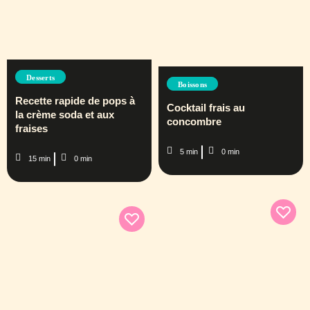
Desserts
Boissons
Recette rapide de pops à
Cocktail frais au
la crème soda et aux
concombre
fraises
5 min
0 min
15 min
0 min