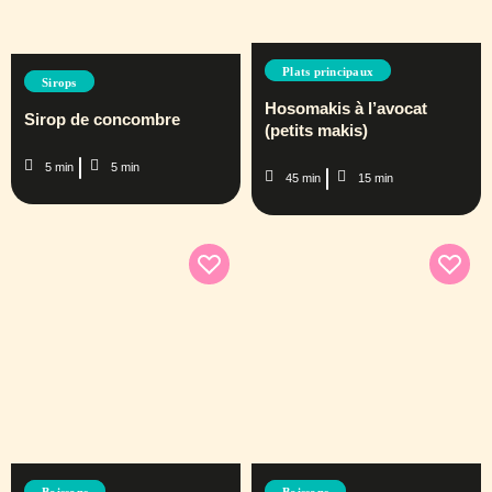
Plats principaux
Sirops
Hosomakis à l’avocat
Sirop de concombre
(petits makis)
5 min
5 min
45 min
15 min
Boissons
Boissons