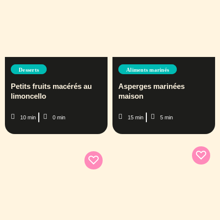
Desserts
Aliments marinés
Petits fruits macérés au
Asperges marinées
limoncello
maison
10 min
0 min
15 min
5 min