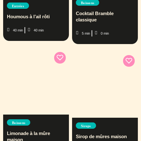
Boissons
Entrées
Cocktail Bramble
Houmous à l’ail rôti
classique
40 min
40 min
5 min
0 min
Boissons
Sirops
Limonade à la mûre
Sirop de mûres maison
maison