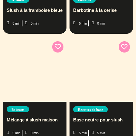
Slush à la framboise bleue
Barbotine à la cerise
5 min
0 min
5 min
0 min
Boissons
Recettes de base
Mélange à slush maison
Base neutre pour slush
5 min
0 min
5 min
5 min