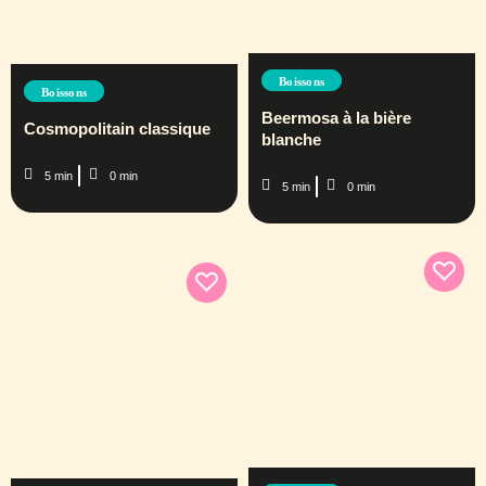
Boissons
Boissons
Beermosa à la bière
Cosmopolitain classique
blanche
5 min
0 min
5 min
0 min