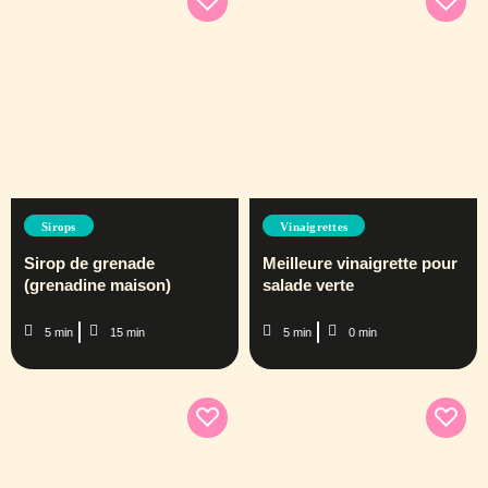
Sirops
Vinaigrettes
Sirop de grenade
Meilleure vinaigrette pour
(grenadine maison)
salade verte
5 min
15 min
5 min
0 min