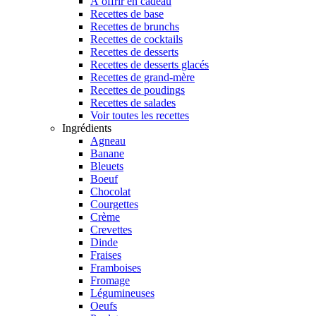
À offrir en cadeau
Recettes de base
Recettes de brunchs
Recettes de cocktails
Recettes de desserts
Recettes de desserts glacés
Recettes de grand-mère
Recettes de poudings
Recettes de salades
Voir toutes les recettes
Ingrédients
Agneau
Banane
Bleuets
Boeuf
Chocolat
Courgettes
Crème
Crevettes
Dinde
Fraises
Framboises
Fromage
Légumineuses
Oeufs