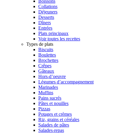
Boissons
Collations
Déjeuners
Desserts
Dîners
Entrées
Plats principaux
Voir toutes les recettes
Types de plats
Biscuits
Boulettes
Brochettes
Crêpes
Gâteaux
Hors-d’oeuvre
Légumes d’accompagnement
Marinades
Muffins
Pains sucrés
Pâtes et nouilles
Pizzas
Potages et crèmes
Riz, grains et céréales
Salades de pâtes
Salades-repas