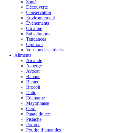
Santé
Découverte
Conservation
Environnement
Événements
On aime
Substitutions
Tendances
Opinions
Voir tous les articles
Aliments
Amande
Asperge
Avocat
Banane
Bleuet
Brocoli
Datte
Edamame
Mayonnaise
Oeuf
Patate douce
Pistache
Pomme
Poudre d’amandes