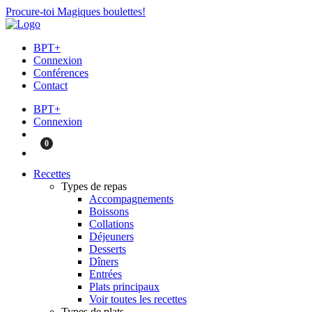
Procure-toi Magiques boulettes!
BPT+
Connexion
Conférences
Contact
BPT+
Connexion
0
Recettes
Types de repas
Accompagnements
Boissons
Collations
Déjeuners
Desserts
Dîners
Entrées
Plats principaux
Voir toutes les recettes
Types de plats