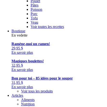
Poulet
Pâtes
Poisson
Porc
Tofu
Veau
Voir toutes les recettes
Boutique
En vedette
Ramène-moi un ramen!
29,95
$
En savoir plus
Magiques boulettes!
32,95
$
En savoir plus
Bon pour toi – 85 idées pour le souper
31,95
$
En savoir plus
Voir tous les produits
Articles
Aliments
Nutrition