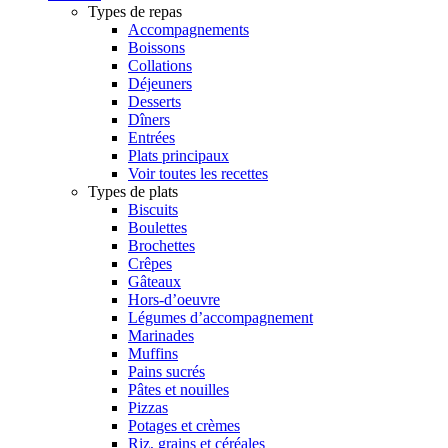
Types de repas
Accompagnements
Boissons
Collations
Déjeuners
Desserts
Dîners
Entrées
Plats principaux
Voir toutes les recettes
Types de plats
Biscuits
Boulettes
Brochettes
Crêpes
Gâteaux
Hors-d’oeuvre
Légumes d’accompagnement
Marinades
Muffins
Pains sucrés
Pâtes et nouilles
Pizzas
Potages et crèmes
Riz, grains et céréales