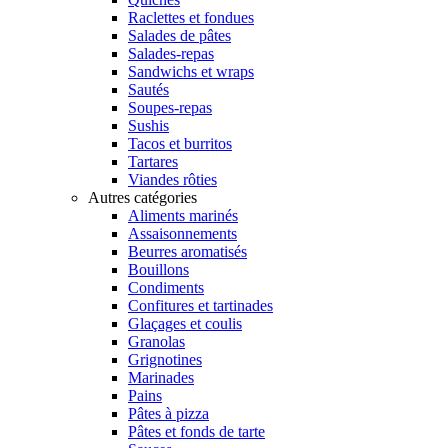
Raclettes et fondues
Salades de pâtes
Salades-repas
Sandwichs et wraps
Sautés
Soupes-repas
Sushis
Tacos et burritos
Tartares
Viandes rôties
Autres catégories
Aliments marinés
Assaisonnements
Beurres aromatisés
Bouillons
Condiments
Confitures et tartinades
Glaçages et coulis
Granolas
Grignotines
Marinades
Pains
Pâtes à pizza
Pâtes et fonds de tarte