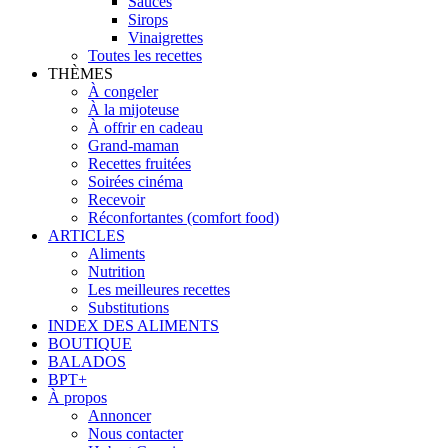
Sauces
Sirops
Vinaigrettes
Toutes les recettes
THÈMES
À congeler
À la mijoteuse
À offrir en cadeau
Grand-maman
Recettes fruitées
Soirées cinéma
Recevoir
Réconfortantes (comfort food)
ARTICLES
Aliments
Nutrition
Les meilleures recettes
Substitutions
INDEX DES ALIMENTS
BOUTIQUE
BALADOS
BPT+
À propos
Annoncer
Nous contacter