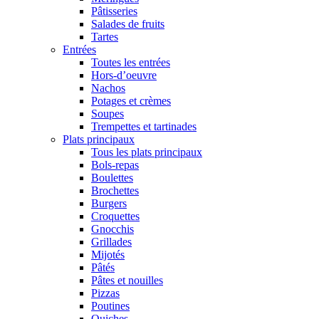
Pâtisseries
Salades de fruits
Tartes
Entrées
Toutes les entrées
Hors-d’oeuvre
Nachos
Potages et crèmes
Soupes
Trempettes et tartinades
Plats principaux
Tous les plats principaux
Bols-repas
Boulettes
Brochettes
Burgers
Croquettes
Gnocchis
Grillades
Mijotés
Pâtés
Pâtes et nouilles
Pizzas
Poutines
Quiches