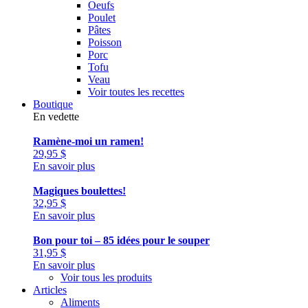
Oeufs
Poulet
Pâtes
Poisson
Porc
Tofu
Veau
Voir toutes les recettes
Boutique
En vedette
Ramène-moi un ramen!
29,95
$
En savoir plus
Magiques boulettes!
32,95
$
En savoir plus
Bon pour toi – 85 idées pour le souper
31,95
$
En savoir plus
Voir tous les produits
Articles
Aliments