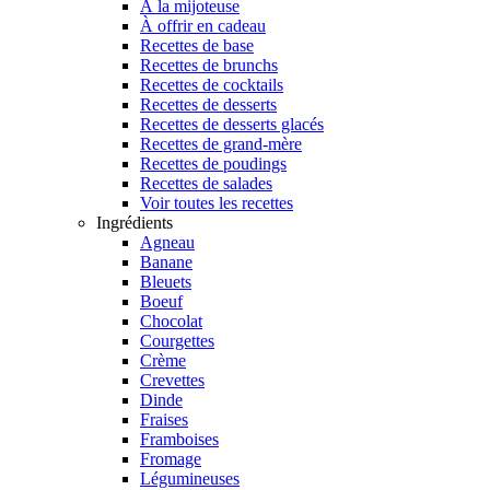
À la mijoteuse
À offrir en cadeau
Recettes de base
Recettes de brunchs
Recettes de cocktails
Recettes de desserts
Recettes de desserts glacés
Recettes de grand-mère
Recettes de poudings
Recettes de salades
Voir toutes les recettes
Ingrédients
Agneau
Banane
Bleuets
Boeuf
Chocolat
Courgettes
Crème
Crevettes
Dinde
Fraises
Framboises
Fromage
Légumineuses