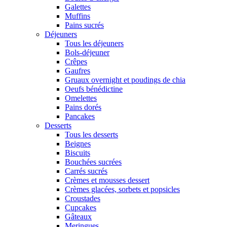
Galettes
Muffins
Pains sucrés
Déjeuners
Tous les déjeuners
Bols-déjeuner
Crêpes
Gaufres
Gruaux overnight et poudings de chia
Oeufs bénédictine
Omelettes
Pains dorés
Pancakes
Desserts
Tous les desserts
Beignes
Biscuits
Bouchées sucrées
Carrés sucrés
Crèmes et mousses dessert
Crèmes glacées, sorbets et popsicles
Croustades
Cupcakes
Gâteaux
Meringues