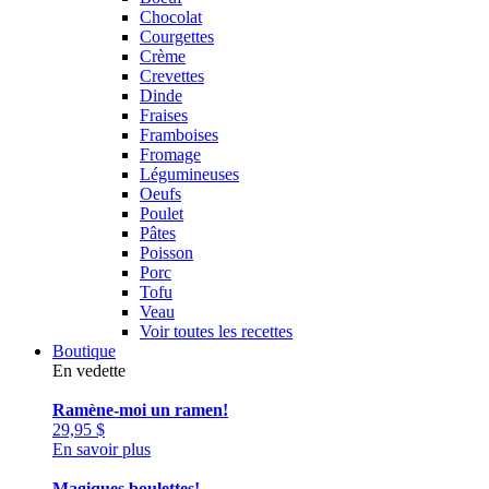
Chocolat
Courgettes
Crème
Crevettes
Dinde
Fraises
Framboises
Fromage
Légumineuses
Oeufs
Poulet
Pâtes
Poisson
Porc
Tofu
Veau
Voir toutes les recettes
Boutique
En vedette
Ramène-moi un ramen!
29,95
$
En savoir plus
Magiques boulettes!