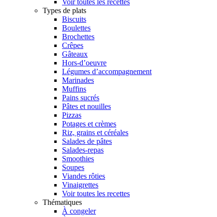
Voir toutes les recettes
Types de plats
Biscuits
Boulettes
Brochettes
Crêpes
Gâteaux
Hors-d’oeuvre
Légumes d’accompagnement
Marinades
Muffins
Pains sucrés
Pâtes et nouilles
Pizzas
Potages et crèmes
Riz, grains et céréales
Salades de pâtes
Salades-repas
Smoothies
Soupes
Viandes rôties
Vinaigrettes
Voir toutes les recettes
Thématiques
À congeler