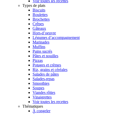
Voir toutes les recettes
Types de plats
Biscuits
Boulettes
Brochettes
Crêpes
Gâteaux
Hors-d’oeuvre
Légumes d’accompagnement
Marinades
Muffins
Pains sucrés
Pâtes et nouilles
Pizzas
Potages et crèmes
Riz, grains et céréales
Salades de pâtes
Salades-repas
Smoothies
Soupes
Viandes rôties
Vinaigrettes
Voir toutes les recettes
Thématiques
À congeler