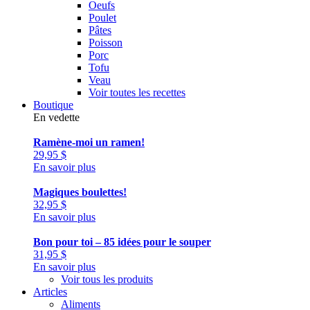
Oeufs
Poulet
Pâtes
Poisson
Porc
Tofu
Veau
Voir toutes les recettes
Boutique
En vedette
Ramène-moi un ramen!
29,95
$
En savoir plus
Magiques boulettes!
32,95
$
En savoir plus
Bon pour toi – 85 idées pour le souper
31,95
$
En savoir plus
Voir tous les produits
Articles
Aliments