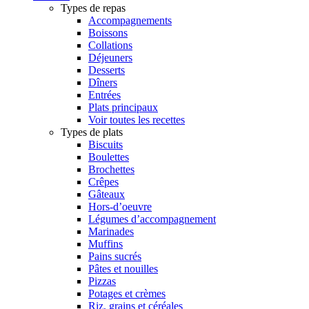
Types de repas
Accompagnements
Boissons
Collations
Déjeuners
Desserts
Dîners
Entrées
Plats principaux
Voir toutes les recettes
Types de plats
Biscuits
Boulettes
Brochettes
Crêpes
Gâteaux
Hors-d’oeuvre
Légumes d’accompagnement
Marinades
Muffins
Pains sucrés
Pâtes et nouilles
Pizzas
Potages et crèmes
Riz, grains et céréales