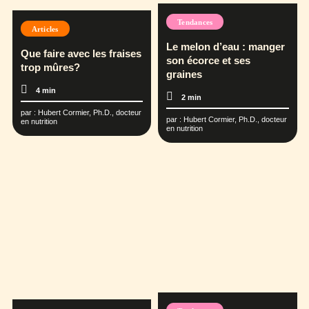
Tendances
Articles
Le melon d’eau : manger
Que faire avec les fraises
son écorce et ses
trop mûres?
graines
4 min
2 min
par :
Hubert Cormier, Ph.D., docteur
par :
Hubert Cormier, Ph.D., docteur
en nutrition
en nutrition