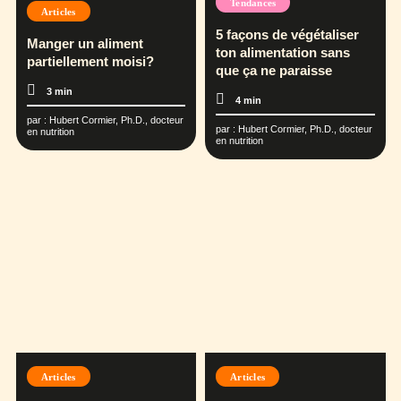
Tendances
Articles
5 façons de végétaliser
Manger un aliment
ton alimentation sans
partiellement moisi?
que ça ne paraisse
3 min
4 min
par :
Hubert Cormier, Ph.D., docteur
par :
Hubert Cormier, Ph.D., docteur
en nutrition
en nutrition
Articles
Articles