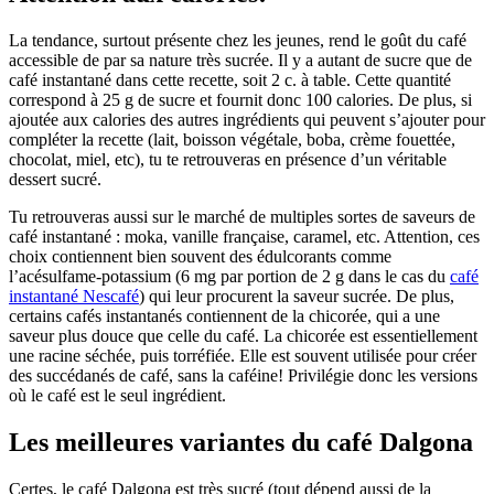
La tendance, surtout présente chez les jeunes, rend le goût du café
accessible de par sa nature très sucrée. Il y a autant de sucre que de
café instantané dans cette recette, soit 2 c. à table. Cette quantité
correspond à 25 g de sucre et fournit donc 100 calories. De plus, si
ajoutée aux calories des autres ingrédients qui peuvent s’ajouter pour
compléter la recette (lait, boisson végétale, boba, crème fouettée,
chocolat, miel, etc), tu te retrouveras en présence d’un véritable
dessert sucré.
Tu retrouveras aussi sur le marché de multiples sortes de saveurs de
café instantané : moka, vanille française, caramel, etc. Attention, ces
choix contiennent bien souvent des édulcorants comme
l’acésulfame-potassium (6 mg par portion de 2 g dans le cas du
café
instantané Nescafé
) qui leur procurent la saveur sucrée. De plus,
certains cafés instantanés contiennent de la chicorée, qui a une
saveur plus douce que celle du café. La chicorée est essentiellement
une racine séchée, puis torréfiée. Elle est souvent utilisée pour créer
des succédanés de café, sans la caféine! Privilégie donc les versions
où le café est le seul ingrédient.
Les meilleures variantes du café Dalgona
Certes, le café Dalgona est très sucré (tout dépend aussi de la