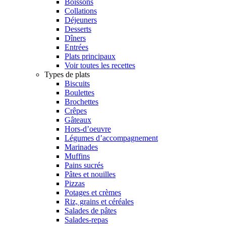
Boissons
Collations
Déjeuners
Desserts
Dîners
Entrées
Plats principaux
Voir toutes les recettes
Types de plats
Biscuits
Boulettes
Brochettes
Crêpes
Gâteaux
Hors-d’oeuvre
Légumes d’accompagnement
Marinades
Muffins
Pains sucrés
Pâtes et nouilles
Pizzas
Potages et crèmes
Riz, grains et céréales
Salades de pâtes
Salades-repas