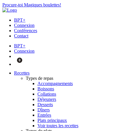
Procure-toi Magiques boulettes!
BPT+
Connexion
Conférences
Contact
BPT+
Connexion
0
Recettes
Types de repas
Accompagnements
Boissons
Collations
Déjeuners
Desserts
Dîners
Entrées
Plats principaux
Voir toutes les recettes
Types de plats