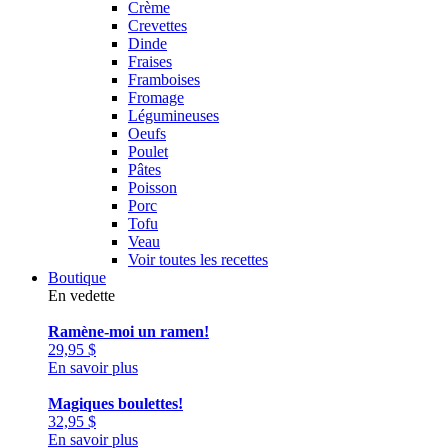
Crème
Crevettes
Dinde
Fraises
Framboises
Fromage
Légumineuses
Oeufs
Poulet
Pâtes
Poisson
Porc
Tofu
Veau
Voir toutes les recettes
Boutique
En vedette
Ramène-moi un ramen!
29,95
$
En savoir plus
Magiques boulettes!
32,95
$
En savoir plus