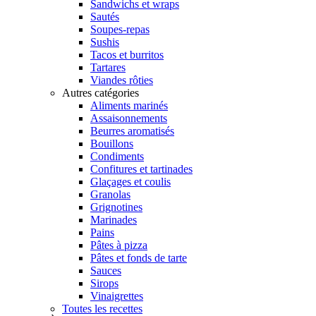
Sandwichs et wraps
Sautés
Soupes-repas
Sushis
Tacos et burritos
Tartares
Viandes rôties
Autres catégories
Aliments marinés
Assaisonnements
Beurres aromatisés
Bouillons
Condiments
Confitures et tartinades
Glaçages et coulis
Granolas
Grignotines
Marinades
Pains
Pâtes à pizza
Pâtes et fonds de tarte
Sauces
Sirops
Vinaigrettes
Toutes les recettes