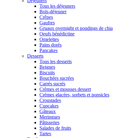
Déjeuners
Tous les déjeuners
Bols-déjeuner
Crêpes
Gaufres
Gruaux overnight et poudings de chia
Oeufs bénédictine
Omelettes
Pains dorés
Pancakes
Desserts
Tous les desserts
Beignes
Biscuits
Bouchées sucrées
Carrés sucrés
Crèmes et mousses dessert
Crèmes glacées, sorbets et popsicles
Croustades
Cupcakes
Gâteaux
Meringues
Pâtisseries
Salades de fruits
Tartes