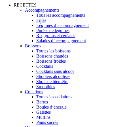
RECETTES
Accompagnements
Tous les accompagnements
Frites
Légumes d’accompagnement
Purées de légumes
Riz, grains et céréales
Salades d’accompagnement
Boissons
Toutes les boissons
Boissons chaudes
Boissons froides
Cocktails
Cocktails sans alcool
Shooters alcoolisés
Shots de bien-être
Smoothies
Collations
Toutes les collations
Barres
Boules d’énergie
Galettes
Muffins
Pains sucrés