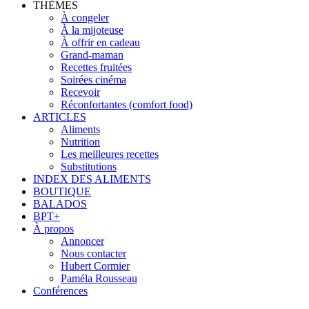
THÈMES
À congeler
À la mijoteuse
À offrir en cadeau
Grand-maman
Recettes fruitées
Soirées cinéma
Recevoir
Réconfortantes (comfort food)
ARTICLES
Aliments
Nutrition
Les meilleures recettes
Substitutions
INDEX DES ALIMENTS
BOUTIQUE
BALADOS
BPT+
À propos
Annoncer
Nous contacter
Hubert Cormier
Paméla Rousseau
Conférences