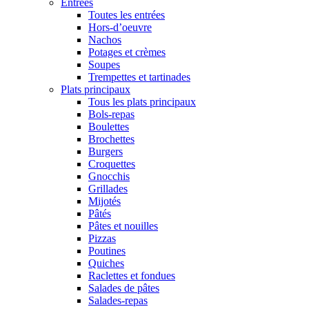
Entrées
Toutes les entrées
Hors-d’oeuvre
Nachos
Potages et crèmes
Soupes
Trempettes et tartinades
Plats principaux
Tous les plats principaux
Bols-repas
Boulettes
Brochettes
Burgers
Croquettes
Gnocchis
Grillades
Mijotés
Pâtés
Pâtes et nouilles
Pizzas
Poutines
Quiches
Raclettes et fondues
Salades de pâtes
Salades-repas