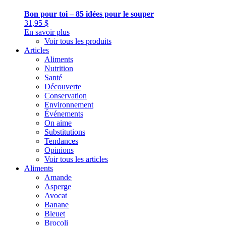
Bon pour toi – 85 idées pour le souper
31,95
$
En savoir plus
Voir tous les produits
Articles
Aliments
Nutrition
Santé
Découverte
Conservation
Environnement
Événements
On aime
Substitutions
Tendances
Opinions
Voir tous les articles
Aliments
Amande
Asperge
Avocat
Banane
Bleuet
Brocoli