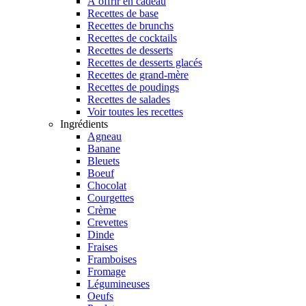
À offrir en cadeau
Recettes de base
Recettes de brunchs
Recettes de cocktails
Recettes de desserts
Recettes de desserts glacés
Recettes de grand-mère
Recettes de poudings
Recettes de salades
Voir toutes les recettes
Ingrédients
Agneau
Banane
Bleuets
Boeuf
Chocolat
Courgettes
Crème
Crevettes
Dinde
Fraises
Framboises
Fromage
Légumineuses
Oeufs