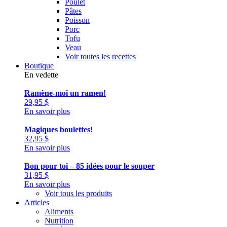
Poulet
Pâtes
Poisson
Porc
Tofu
Veau
Voir toutes les recettes
Boutique
En vedette
Ramène-moi un ramen!
29,95
$
En savoir plus
Magiques boulettes!
32,95
$
En savoir plus
Bon pour toi – 85 idées pour le souper
31,95
$
En savoir plus
Voir tous les produits
Articles
Aliments
Nutrition