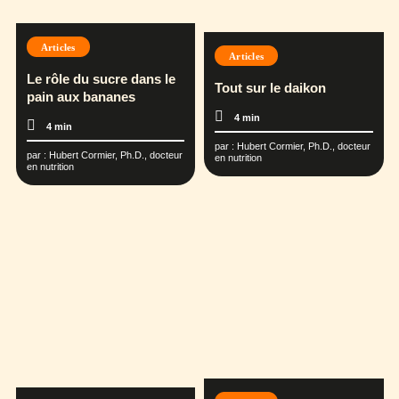
Articles
Articles
Le rôle du sucre dans le
Tout sur le daikon
pain aux bananes
4 min
4 min
par :
Hubert Cormier, Ph.D., docteur
par :
Hubert Cormier, Ph.D., docteur
en nutrition
en nutrition