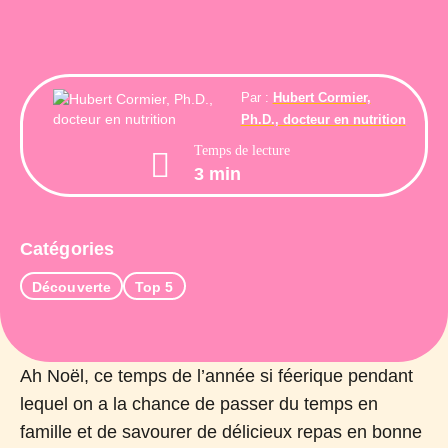
Par :
Hubert Cormier,
Ph.D., docteur en nutrition
Temps de lecture
3 min
Catégories
Découverte
Top 5
Ah Noël, ce temps de l’année si féerique pendant
lequel on a la chance de passer du temps en
famille et de savourer de délicieux repas en bonne