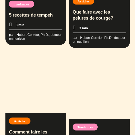
Articles
Tendances
Que faire avec les
5 recettes de tempeh
pelures de courge?
3 min
3 min
par :
Hubert Cormier, Ph.D., docteur
par :
Hubert Cormier, Ph.D., docteur
en nutrition
en nutrition
Articles
Tendances
Comment faire les