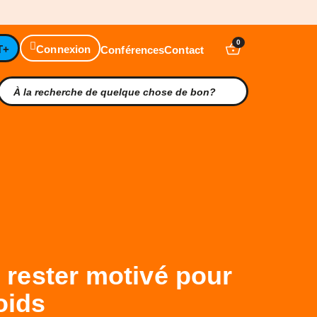
0
T+
Connexion
Conférences
Contact
 rester motivé pour
oids