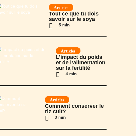
Articles
Tout ce que tu dois
savoir sur le soya
5 min
Articles
L’impact du poids
et de l’alimentation
sur la fertilité
4 min
Articles
Comment conserver le
riz cuit?
3 min