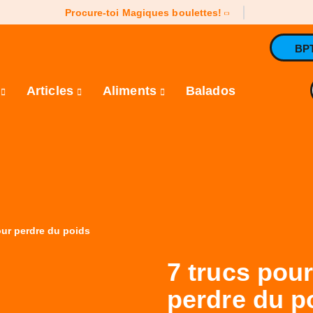
Procure-toi Magiques boulettes!
BP
e
Articles
Aliments
Balados
our perdre du poids
7 trucs pour
perdre du p