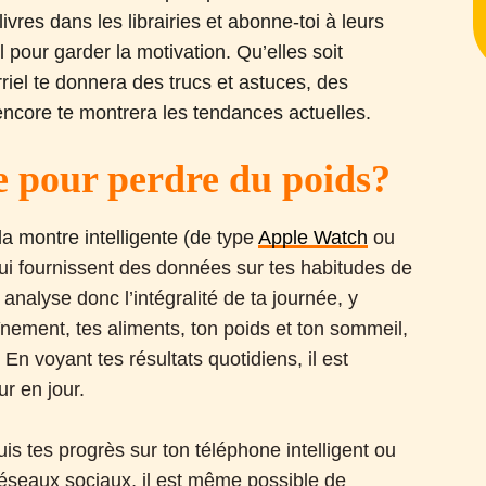
res dans les librairies et abonne-toi à leurs
il pour garder la motivation. Qu’elles soit
iel te donnera des trucs et astuces, des
encore te montrera les tendances actuelles.
e pour perdre du poids?
la montre intelligente (de t
ype
Apple Watch
ou
 qui fournissent des données sur tes habitudes de
 analyse donc l’intégralité de ta journée, y
înement, tes aliments, ton poids et ton sommeil,
 En voyant tes résultats quotidiens, il est
r en jour.
suis tes progrès sur ton téléphone intelligent ou
réseaux sociaux, il est même possible de