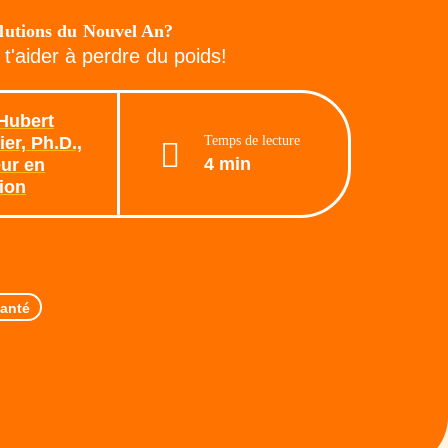
lutions du Nouvel An?
t'aider à perdre du poids!
Hubert
Temps de lecture
er, Ph.D.,
4 min
ur en
tion
anté