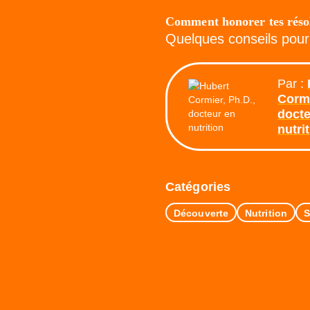
Comment honorer tes réso
Quelques conseils pour 
Par :
Cormi
docte
nutri
Catégories
Découverte
Nutrition
S