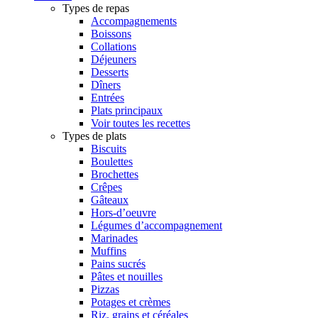
Types de repas
Accompagnements
Boissons
Collations
Déjeuners
Desserts
Dîners
Entrées
Plats principaux
Voir toutes les recettes
Types de plats
Biscuits
Boulettes
Brochettes
Crêpes
Gâteaux
Hors-d’oeuvre
Légumes d’accompagnement
Marinades
Muffins
Pains sucrés
Pâtes et nouilles
Pizzas
Potages et crèmes
Riz, grains et céréales