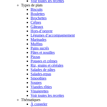
Voir toutes les recettes
Types de plats
Biscuits
Boulettes
Brochettes
Crêpes
Gâteaux
Hors-d’oeuvre
Légumes d’accompagnement
Marinades
Muffins
Pains sucrés
Pâtes et nouilles
Pizzas
Potages et crèmes
Riz, grains et céréales
Salades de pâtes
Salades-repas
Smoothies
Soupes
Viandes rôties
Vinaigrettes
Voir toutes les recettes
Thématiques
À congeler