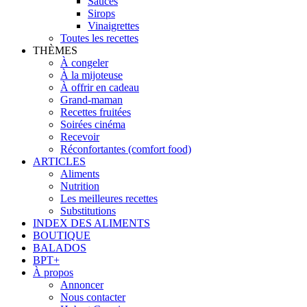
Sauces
Sirops
Vinaigrettes
Toutes les recettes
THÈMES
À congeler
À la mijoteuse
À offrir en cadeau
Grand-maman
Recettes fruitées
Soirées cinéma
Recevoir
Réconfortantes (comfort food)
ARTICLES
Aliments
Nutrition
Les meilleures recettes
Substitutions
INDEX DES ALIMENTS
BOUTIQUE
BALADOS
BPT+
À propos
Annoncer
Nous contacter