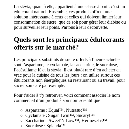
La stévia, quant à elle, appartient à une classe à part : c’est un
édulcorant naturel. Ensemble, ces produits offrent une
solution intéressante à ceux et celles qui doivent limiter leur
consommation de sucre, que ce soit pour gérer leur diabète ou
pour surveiller leur poids. Partons à leur découverte.
Quels sont les principaux édulcorants
offerts sur le marché?
Les principaux substituts de sucre offerts à l’heure actuelle
sont l’aspartame, le cyclamate, la saccharine, le sucralose,
l’acésulfame K et la stévia. Il est plutôt rare d’en acheter en
vrac pour la cuisine de tous les jours : on utilise surtout ces
édulcorants non énergétiques au restaurant ou au travail, pour
sucrer son café par exemple.
Pour t’aider à t’y retrouver, voici comment associer le nom
commercial d’un produit à son nom scientifique :
Aspartame : Équal™, Nutrasuc™
Cyclamate : Sugar Twin™, Sucaryl™
Saccharine : Sweet’N Low™, Hermesetas™
Sucralose : Splenda™