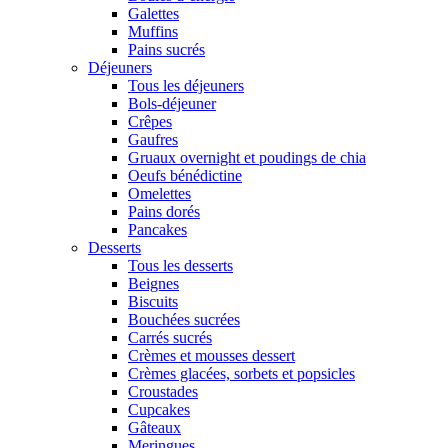
Galettes
Muffins
Pains sucrés
Déjeuners
Tous les déjeuners
Bols-déjeuner
Crêpes
Gaufres
Gruaux overnight et poudings de chia
Oeufs bénédictine
Omelettes
Pains dorés
Pancakes
Desserts
Tous les desserts
Beignes
Biscuits
Bouchées sucrées
Carrés sucrés
Crèmes et mousses dessert
Crèmes glacées, sorbets et popsicles
Croustades
Cupcakes
Gâteaux
Meringues