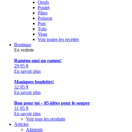
Oeufs
Poulet
Pâtes
Poisson
Porc
Tofu
Veau
Voir toutes les recettes
Boutique
En vedette
Ramène-moi un ramen!
29,95
$
En savoir plus
Magiques boulettes!
32,95
$
En savoir plus
Bon pour toi – 85 idées pour le souper
31,95
$
En savoir plus
Voir tous les produits
Articles
Aliments