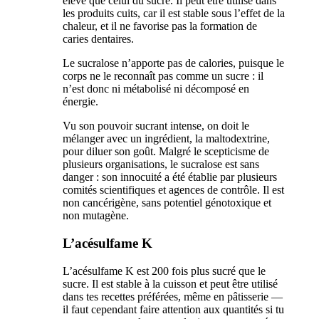
élevé que celui du sucre. Il peut être utilisé dans
les produits cuits, car il est stable sous l’effet de la
chaleur, et il ne favorise pas la formation de
caries dentaires.
Le sucralose n’apporte pas de calories, puisque le
corps ne le reconnaît pas comme un sucre : il
n’est donc ni métabolisé ni décomposé en
énergie.
Vu son pouvoir sucrant intense, on doit le
mélanger avec un ingrédient, la maltodextrine,
pour diluer son goût. Malgré le scepticisme de
plusieurs organisations, le sucralose est sans
danger : son innocuité a été établie par plusieurs
comités scientifiques et agences de contrôle. Il est
non cancérigène, sans potentiel génotoxique et
non mutagène.
L’acésulfame K
L’acésulfame K est 200 fois plus sucré que le
sucre. Il est stable à la cuisson et peut être utilisé
dans tes recettes préférées, même en pâtisserie —
il faut cependant faire attention aux quantités si tu