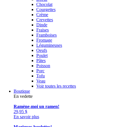
Chocolat
Courgettes
Crème
Crevettes
Dinde
Fraises
Framboises
Fromage
Légumineuses
Oeufs
Poulet
Pâtes
Poisson
Porc
Tofu
Veau
Voir toutes les recettes
Boutique
En vedette
Ramène-moi un ramen!
29,95
$
En savoir plus
Magiques boulettes!