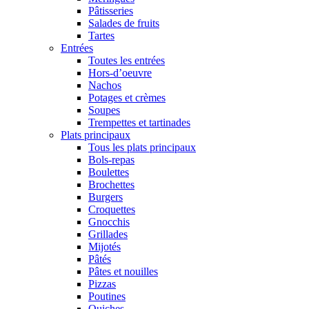
Pâtisseries
Salades de fruits
Tartes
Entrées
Toutes les entrées
Hors-d’oeuvre
Nachos
Potages et crèmes
Soupes
Trempettes et tartinades
Plats principaux
Tous les plats principaux
Bols-repas
Boulettes
Brochettes
Burgers
Croquettes
Gnocchis
Grillades
Mijotés
Pâtés
Pâtes et nouilles
Pizzas
Poutines
Quiches