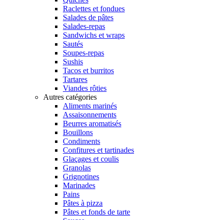
Raclettes et fondues
Salades de pâtes
Salades-repas
Sandwichs et wraps
Sautés
Soupes-repas
Sushis
Tacos et burritos
Tartares
Viandes rôties
Autres catégories
Aliments marinés
Assaisonnements
Beurres aromatisés
Bouillons
Condiments
Confitures et tartinades
Glaçages et coulis
Granolas
Grignotines
Marinades
Pains
Pâtes à pizza
Pâtes et fonds de tarte