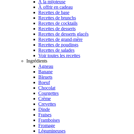
À la mijoteuse
À offrir en cadeau
Recettes de base
Recettes de brunchs
Recettes de cocktails
Recettes de desserts
Recettes de desserts glacés
Recettes de grand-mère
Recettes de poudings
Recettes de salades
Voir toutes les recettes
Ingrédients
Agneau
Banane
Bleuets
Boeuf
Chocolat
Courgettes
Crème
Crevettes
Dinde
Fraises
Framboises
Fromage
Légumineuses