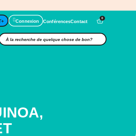
0
T+
Connexion
Conférences
Contact
INOA,
ET