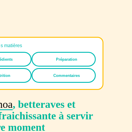
es matières
édients
Préparation
rition
Commentaires
noa
, betteraves et
fraichissante à servir
tre moment