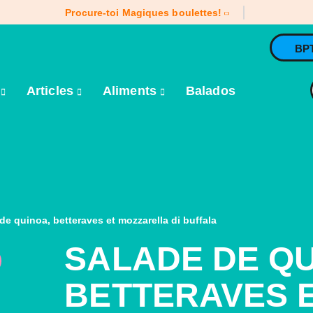
Procure-toi Magiques boulettes!
BP
e
Articles
Aliments
Balados
de quinoa, betteraves et mozzarella di buffala
SALADE DE QU
BETTERAVES 