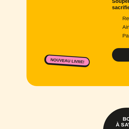
Souper
sacrifi
Re
Ai
Pa
NOUVEAU LIVRE!
B
À SA