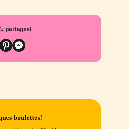
u partages!
ues boulettes!