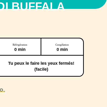
DI BUFFALA
Réfrigération
Congélation
0 min
0 min
Tu peux le faire les yeux fermés!
(facile)
D.,