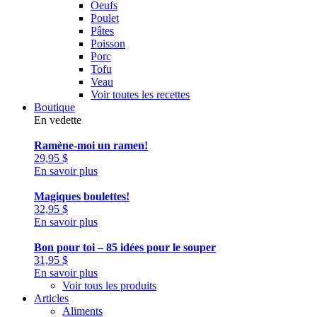
Oeufs
Poulet
Pâtes
Poisson
Porc
Tofu
Veau
Voir toutes les recettes
Boutique
En vedette
Ramène-moi un ramen!
29,95
$
En savoir plus
Magiques boulettes!
32,95
$
En savoir plus
Bon pour toi – 85 idées pour le souper
31,95
$
En savoir plus
Voir tous les produits
Articles
Aliments