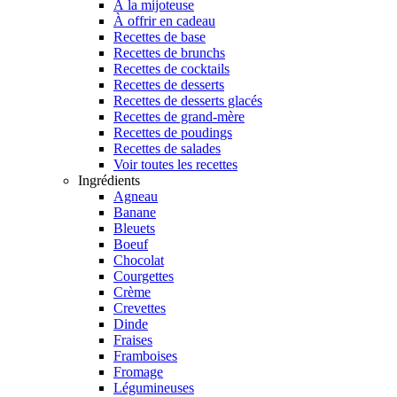
À la mijoteuse
À offrir en cadeau
Recettes de base
Recettes de brunchs
Recettes de cocktails
Recettes de desserts
Recettes de desserts glacés
Recettes de grand-mère
Recettes de poudings
Recettes de salades
Voir toutes les recettes
Ingrédients
Agneau
Banane
Bleuets
Boeuf
Chocolat
Courgettes
Crème
Crevettes
Dinde
Fraises
Framboises
Fromage
Légumineuses