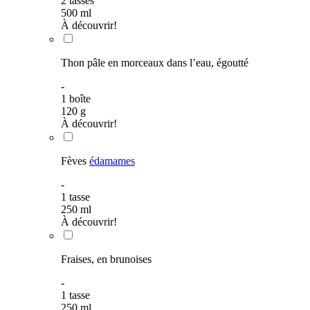
2
tasses
500
ml
À découvrir!
Thon pâle en morceaux dans l’eau, égoutté
-
1
boîte
120
g
À découvrir!
Fèves
édamames
-
1
tasse
250
ml
À découvrir!
Fraises, en brunoises
-
1
tasse
250
ml