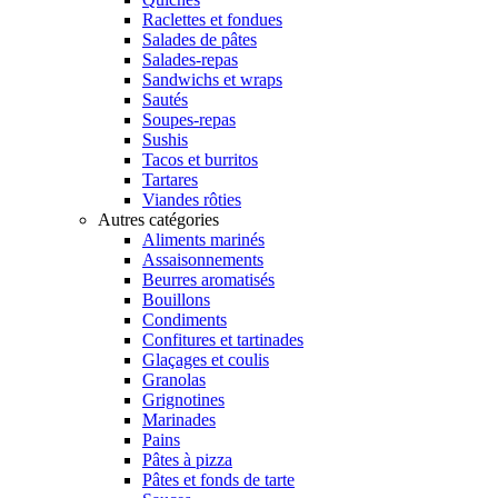
Raclettes et fondues
Salades de pâtes
Salades-repas
Sandwichs et wraps
Sautés
Soupes-repas
Sushis
Tacos et burritos
Tartares
Viandes rôties
Autres catégories
Aliments marinés
Assaisonnements
Beurres aromatisés
Bouillons
Condiments
Confitures et tartinades
Glaçages et coulis
Granolas
Grignotines
Marinades
Pains
Pâtes à pizza
Pâtes et fonds de tarte