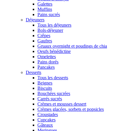
Galettes
Muffins
Pains sucrés
Déjeuners
Tous les déjeuners
Bols-déjeuner
Crêpes
Gaufres
Gruaux overnight et poudings de chia
Oeufs bénédictine
Omelettes
Pains dorés
Pancakes
Desserts
Tous les desserts
Beignes
Biscuits
Bouchées sucrées
Carrés sucrés
Crèmes et mousses dessert
Crèmes glacées, sorbets et popsicles
Croustades
Cupcakes
Gâteaux
Meringues