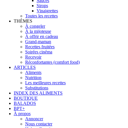
Sauces
Sirops
Vinaigrettes
Toutes les recettes
THÈMES
À congeler
À la mijoteuse
À offrir en cadeau
Grand-maman
Recettes fruitées
Soirées cinéma
Recevoir
Réconfortantes (comfort food)
ARTICLES
Aliments
Nutrition
Les meilleures recettes
Substitutions
INDEX DES ALIMENTS
BOUTIQUE
BALADOS
BPT+
À propos
Annoncer
Nous contacter