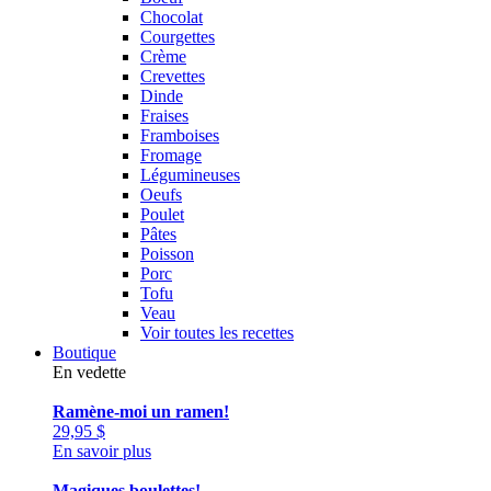
Chocolat
Courgettes
Crème
Crevettes
Dinde
Fraises
Framboises
Fromage
Légumineuses
Oeufs
Poulet
Pâtes
Poisson
Porc
Tofu
Veau
Voir toutes les recettes
Boutique
En vedette
Ramène-moi un ramen!
29,95
$
En savoir plus
Magiques boulettes!