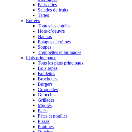
Pâtisseries
Salades de fruits
Tartes
Entrées
Toutes les entrées
Hors-d’oeuvre
Nachos
Potages et crèmes
Soupes
Trempettes et tartinades
Plats principaux
Tous les plats principaux
Bols-repas
Boulettes
Brochettes
Burgers
Croquettes
Gnocchis
Grillades
Mijotés
Pâtés
Pâtes et nouilles
Pizzas
Poutines
Quiches