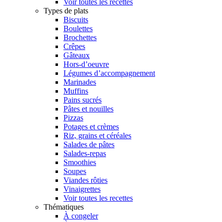
Voir toutes les recettes
Types de plats
Biscuits
Boulettes
Brochettes
Crêpes
Gâteaux
Hors-d’oeuvre
Légumes d’accompagnement
Marinades
Muffins
Pains sucrés
Pâtes et nouilles
Pizzas
Potages et crèmes
Riz, grains et céréales
Salades de pâtes
Salades-repas
Smoothies
Soupes
Viandes rôties
Vinaigrettes
Voir toutes les recettes
Thématiques
À congeler