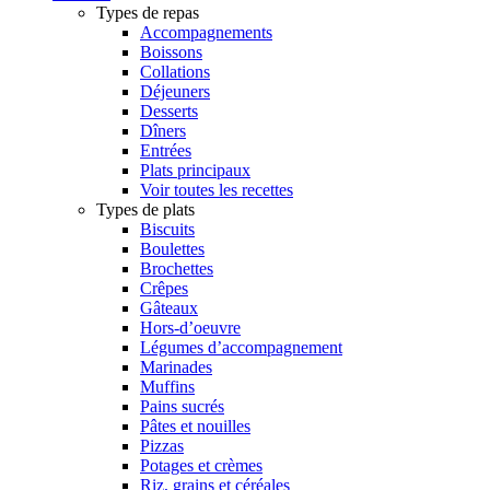
Types de repas
Accompagnements
Boissons
Collations
Déjeuners
Desserts
Dîners
Entrées
Plats principaux
Voir toutes les recettes
Types de plats
Biscuits
Boulettes
Brochettes
Crêpes
Gâteaux
Hors-d’oeuvre
Légumes d’accompagnement
Marinades
Muffins
Pains sucrés
Pâtes et nouilles
Pizzas
Potages et crèmes
Riz, grains et céréales