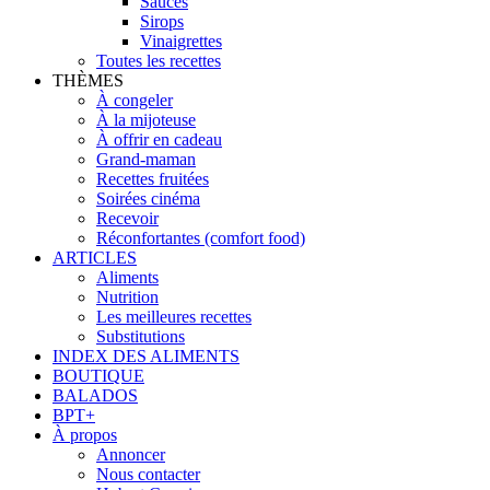
Sauces
Sirops
Vinaigrettes
Toutes les recettes
THÈMES
À congeler
À la mijoteuse
À offrir en cadeau
Grand-maman
Recettes fruitées
Soirées cinéma
Recevoir
Réconfortantes (comfort food)
ARTICLES
Aliments
Nutrition
Les meilleures recettes
Substitutions
INDEX DES ALIMENTS
BOUTIQUE
BALADOS
BPT+
À propos
Annoncer
Nous contacter