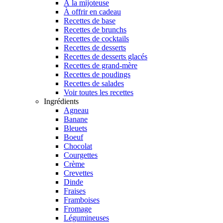
À la mijoteuse
À offrir en cadeau
Recettes de base
Recettes de brunchs
Recettes de cocktails
Recettes de desserts
Recettes de desserts glacés
Recettes de grand-mère
Recettes de poudings
Recettes de salades
Voir toutes les recettes
Ingrédients
Agneau
Banane
Bleuets
Boeuf
Chocolat
Courgettes
Crème
Crevettes
Dinde
Fraises
Framboises
Fromage
Légumineuses