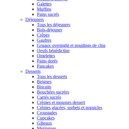
Galettes
Muffins
Pains sucrés
Déjeuners
Tous les déjeuners
Bols-déjeuner
Crêpes
Gaufres
Gruaux overnight et poudings de chia
Oeufs bénédictine
Omelettes
Pains dorés
Pancakes
Desserts
Tous les desserts
Beignes
Biscuits
Bouchées sucrées
Carrés sucrés
Crèmes et mousses dessert
Crèmes glacées, sorbets et popsicles
Croustades
Cupcakes
Gâteaux
Meringues