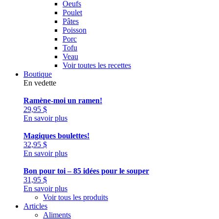
Oeufs
Poulet
Pâtes
Poisson
Porc
Tofu
Veau
Voir toutes les recettes
Boutique
En vedette
Ramène-moi un ramen!
29,95
$
En savoir plus
Magiques boulettes!
32,95
$
En savoir plus
Bon pour toi – 85 idées pour le souper
31,95
$
En savoir plus
Voir tous les produits
Articles
Aliments