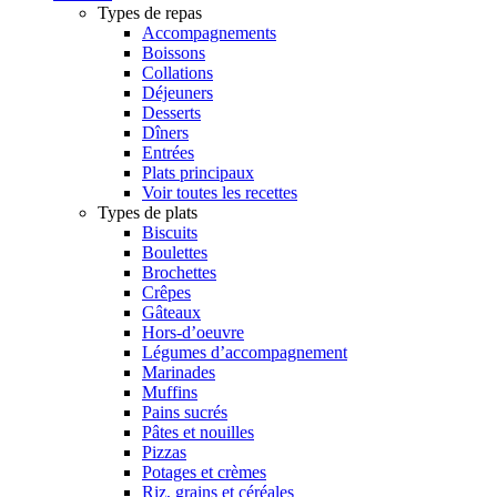
Types de repas
Accompagnements
Boissons
Collations
Déjeuners
Desserts
Dîners
Entrées
Plats principaux
Voir toutes les recettes
Types de plats
Biscuits
Boulettes
Brochettes
Crêpes
Gâteaux
Hors-d’oeuvre
Légumes d’accompagnement
Marinades
Muffins
Pains sucrés
Pâtes et nouilles
Pizzas
Potages et crèmes
Riz, grains et céréales