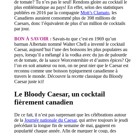
de tomate? Tu n’es pas le seul! Rendons gloire au cocktail le
plus emblématique au pays! En effet, selon des statistiques
publiées en 2016 par la compagnie
Mott’s Clamato
, les
Canadiens auraient consommé plus de 398 millions de
Caesars, donc l’équivalent de plus d’un million de cocktails
par jour.
BON À SAVOIR :
Savais-tu que c’est en 1969 qu’un
barman Albertain nommé Walter Chell a inventé le cocktail
Caesar, aujourd’hui l’une des boissons les plus populaires au
pays, lorsqu’il a mélangé à la vodka avec du jus de palourde
et de tomate, de la sauce Worcestershire et d’autres épices? Qe
l’on en soit amateur ou non, on ne peut nier que le Caesar est
reconnu comme une boisson typiquement canadienne à
travers le monde. Découvre la recette classique du Bloody
Caesar juste ici!
Le Bloody Caesar, un cocktail
fièrement canadien
De ce fait, il n’est pas surprenant que les célébrations autour
de la
Journée nationale du Caesar
, qui arrive toujours le jeudi
précédant la longue fin de semaine de mai, gagnent en
popularité chaque année. Afin de marquer le coup, des