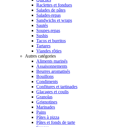
Raclettes et fondues
Salades de pâtes
Salades-repas
Sandwichs et wraps
Sautés
Soupes-repas
Sushis
Tacos et burritos
Tartares
Viandes rôties
Autres catégories
Aliments marinés
Assaisonnements
Beurres aromatisés
Bouillons
Condiments
Confitures et tartinades
Glaçages et coulis
Granolas
Grignotines
Marinades
Pains
Pâtes à pizza
Pâtes et fonds de tarte