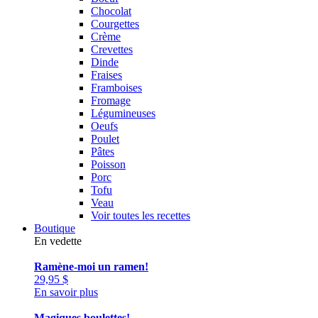
Chocolat
Courgettes
Crème
Crevettes
Dinde
Fraises
Framboises
Fromage
Légumineuses
Oeufs
Poulet
Pâtes
Poisson
Porc
Tofu
Veau
Voir toutes les recettes
Boutique
En vedette
Ramène-moi un ramen!
29,95
$
En savoir plus
Magiques boulettes!