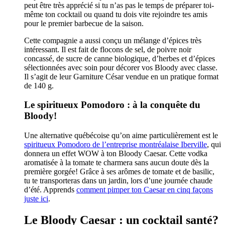
peut être très apprécié si tu n’as pas le temps de préparer toi-
même ton cocktail ou quand tu dois vite rejoindre tes amis
pour le premier barbecue de la saison.
Cette compagnie a aussi conçu un mélange d’épices très
intéressant. Il est fait de flocons de sel, de poivre noir
concassé, de sucre de canne biologique, d’herbes et d’épices
sélectionnées avec soin pour décorer vos Bloody avec classe.
Il s’agit de leur Garniture César vendue en un pratique format
de 140 g.
Le spiritueux Pomodoro : à la conquête du
Bloody!
Une alternative québécoise qu’on aime particulièrement est le
spiritueux Pomodoro de l’entreprise montréalaise Iberville
, qui
donnera un effet WOW à ton Bloody Caesar. Cette vodka
aromatisée à la tomate te charmera sans aucun doute dès la
première gorgée! Grâce à ses arômes de tomate et de basilic,
tu te transporteras dans un jardin, lors d’une journée chaude
d’été. Apprends
comment pimper ton Caesar en cinq façons
juste ici
.
Le Bloody Caesar : un cocktail santé?