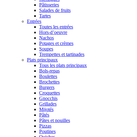
Pâtisseries
Salades de fruits
Tartes
Entrées
Toutes les entrées
Hors-d’oeuvre
Nachos
Potages et crèmes
Soupes
Trempettes et tartinades
Plats principaux
Tous les plats principaux
Bols-repas
Boulettes
Brochettes
Burgers
Croquettes
Gnocchis
Grillades
Mijotés
Pâtés
Pâtes et nouilles
Pizzas
Poutines
Quiches