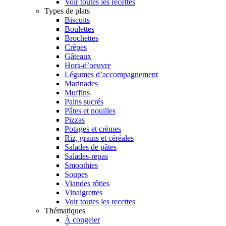
Voir toutes les recettes
Types de plats
Biscuits
Boulettes
Brochettes
Crêpes
Gâteaux
Hors-d’oeuvre
Légumes d’accompagnement
Marinades
Muffins
Pains sucrés
Pâtes et nouilles
Pizzas
Potages et crèmes
Riz, grains et céréales
Salades de pâtes
Salades-repas
Smoothies
Soupes
Viandes rôties
Vinaigrettes
Voir toutes les recettes
Thématiques
À congeler